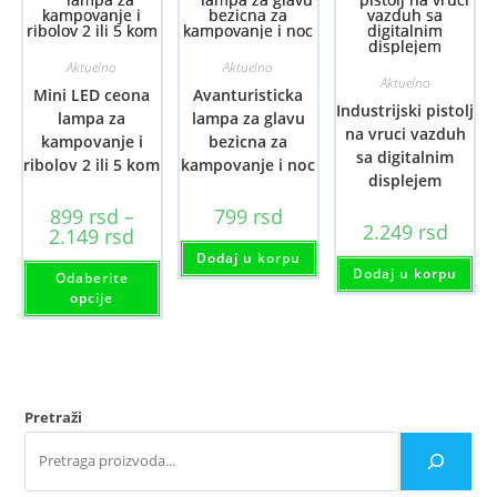
Aktuelno
Aktuelno
Aktuelno
Mini LED ceona
Avanturisticka
Industrijski pistolj
lampa za
lampa za glavu
na vruci vazduh
kampovanje i
bezicna za
sa digitalnim
ribolov 2 ili 5 kom
kampovanje i noc
displejem
899
rsd
–
799
rsd
2.249
rsd
Raspon
2.149
rsd
cena:
Dodaj u korpu
od
Ovaj
Dodaj u korpu
Odaberite
899 rsd
proizvod
do
ima
opcije
2.149 rsd
više
varijanti.
Opcije
mogu
biti
izabrane
na
Pretraži
stranici
proizvoda.