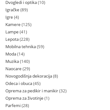
proizvoda
10
Dvogledi i optika
10
proizvoda
89
Igračke
89
proizvoda
4
Igre
4
proizvoda
125
Kamere
125
proizvoda
41
Lampe
41
proizvod
228
Lepota
228
proizvoda
59
Mobilna tehnika
59
proizvoda
14
Moda
14
proizvoda
140
Muzika
140
proizvoda
29
Naocare
29
proizvoda
8
Novogodišnja dekoracija
8
proizvoda
45
Odeca i obuca
45
proizvoda
32
Oprema za pedikir i manikir
32
proizvoda
1
Oprema za životinje
1
proizvod
28
Parfemi
28