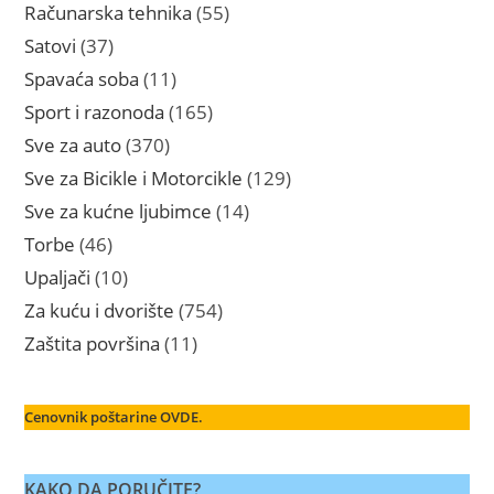
proizvoda
55
Računarska tehnika
55
proizvoda
37
Satovi
37
proizvoda
11
Spavaća soba
11
proizvoda
165
Sport i razonoda
165
proizvoda
370
Sve za auto
370
proizvoda
129
Sve za Bicikle i Motorcikle
129
proizvoda
14
Sve za kućne ljubimce
14
proizvoda
46
Torbe
46
proizvoda
10
Upaljači
10
proizvoda
754
Za kuću i dvorište
754
proizvoda
11
Zaštita površina
11
proizvoda
Cenovnik poštarine OVDE.
KAKO DA PORUČITE?