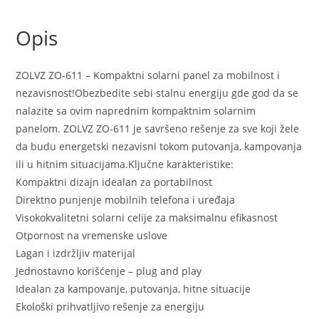
sa
Punjenjem
Opis
Mobilnih
Telefona
količina
ZOLVZ ZO-611 – Kompaktni solarni panel za mobilnost i
nezavisnost!Obezbedite sebi stalnu energiju gde god da se
nalazite sa ovim naprednim kompaktnim solarnim
panelom. ZOLVZ ZO-611 je savršeno rešenje za sve koji žele
da budu energetski nezavisni tokom putovanja, kampovanja
ili u hitnim situacijama.Ključne karakteristike:
Kompaktni dizajn idealan za portabilnost
Direktno punjenje mobilnih telefona i uređaja
Visokokvalitetni solarni celije za maksimalnu efikasnost
Otpornost na vremenske uslove
Lagan i izdržljiv materijal
Jednostavno korišćenje – plug and play
Idealan za kampovanje, putovanja, hitne situacije
Ekološki prihvatljivo rešenje za energiju