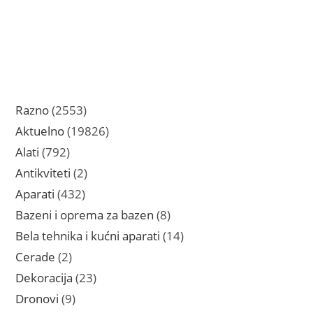
2553
Razno
2553
proizvoda
19826
Aktuelno
19826
proizvoda
792
Alati
792
proizvoda
2
Antikviteti
2
proizvoda
432
Aparati
432
proizvoda
8
Bazeni i oprema za bazen
8
proizvoda
14
Bela tehnika i kućni aparati
14
proizvoda
2
Cerade
2
proizvoda
23
Dekoracija
23
proizvoda
9
Dronovi
9