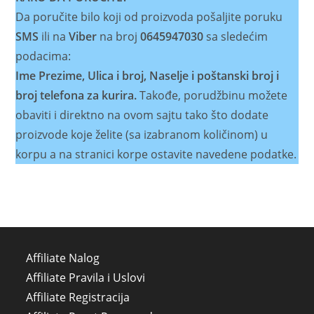
Da poručite bilo koji od proizvoda pošaljite poruku
SMS
ili na
Viber
na broj
0645947030
sa sledećim
podacima:
Ime Prezime, Ulica i broj, Naselje i poštanski broj i
broj telefona za kurira.
Takođe, porudžbinu možete
obaviti i direktno na ovom sajtu tako što dodate
proizvode koje želite (sa izabranom količinom) u
korpu a na stranici korpe ostavite navedene podatke.
Affiliate Nalog
Affiliate Pravila i Uslovi
Affiliate Registracija