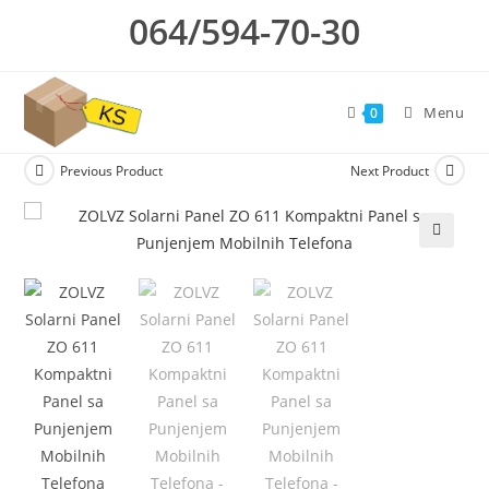
Skip
064/594-70-30
to
content
Menu
0
Previous Product
Next Product
🔍