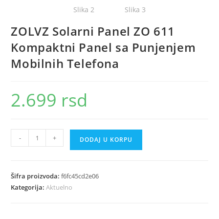
ZOLVZ Solarni Panel ZO 611
Kompaktni Panel sa Punjenjem
Mobilnih Telefona
2.699
rsd
ZOLVZ
-
+
DODAJ U KORPU
Solarni
Panel
ZO
Šifra proizvoda:
f6fc45cd2e06
611
Kategorija:
Aktuelno
Kompaktni
Panel