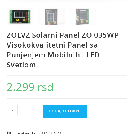
ZOLVZ Solarni Panel ZO 035WP
Visokokvalitetni Panel sa
Punjenjem Mobilnih i LED
Svetlom
2.299
rsd
ZOLVZ
-
+
DODAJ U KORPU
Solarni
Panel
ZO
Šifra proizvoda:
4c282f1b5e21