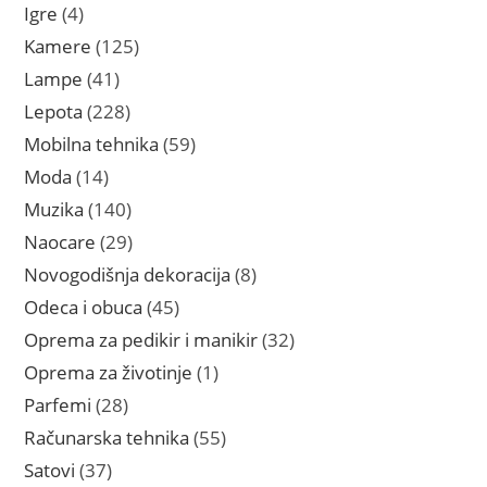
proizvoda
4
Igre
4
proizvoda
125
Kamere
125
proizvoda
41
Lampe
41
proizvod
228
Lepota
228
proizvoda
59
Mobilna tehnika
59
proizvoda
14
Moda
14
proizvoda
140
Muzika
140
proizvoda
29
Naocare
29
proizvoda
8
Novogodišnja dekoracija
8
proizvoda
45
Odeca i obuca
45
proizvoda
32
Oprema za pedikir i manikir
32
proizvoda
1
Oprema za životinje
1
proizvod
28
Parfemi
28
proizvoda
55
Računarska tehnika
55
proizvoda
37
Satovi
37