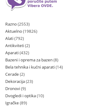
2553
Razno
2553
proizvoda
19826
Aktuelno
19826
proizvoda
792
Alati
792
proizvoda
2
Antikviteti
2
proizvoda
432
Aparati
432
proizvoda
8
Bazeni i oprema za bazen
8
proizvoda
14
Bela tehnika i kućni aparati
14
proizvoda
2
Cerade
2
proizvoda
23
Dekoracija
23
proizvoda
9
Dronovi
9
proizvoda
10
Dvogledi i optika
10
proizvoda
89
Igračke
89