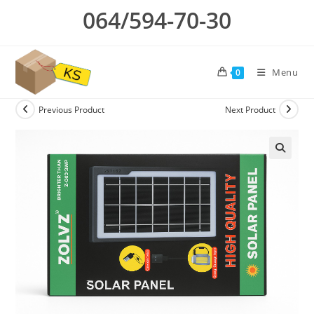
Skip
064/594-70-30
to
content
Menu
0
Previous Product
Next Product