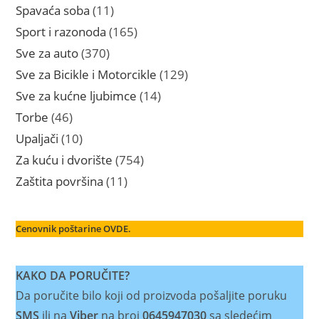
proizvoda
11
Spavaća soba
11
proizvoda
165
Sport i razonoda
165
proizvoda
370
Sve za auto
370
proizvoda
129
Sve za Bicikle i Motorcikle
129
proizvoda
14
Sve za kućne ljubimce
14
proizvoda
46
Torbe
46
proizvoda
10
Upaljači
10
proizvoda
754
Za kuću i dvorište
754
proizvoda
11
Zaštita površina
11
proizvoda
Cenovnik poštarine OVDE.
KAKO DA PORUČITE?
Da poručite bilo koji od proizvoda pošaljite poruku
SMS
ili na
Viber
na broj
0645947030
sa sledećim