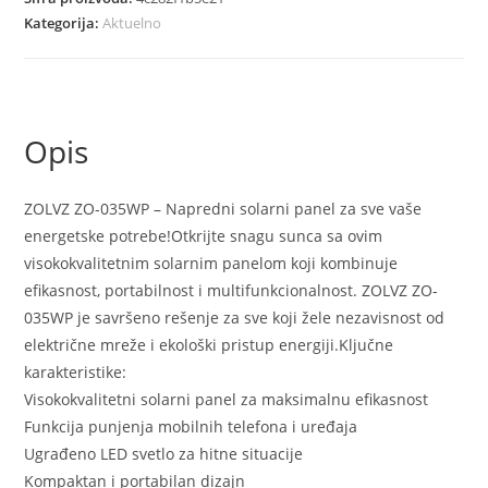
035WP
Kategorija:
Aktuelno
Visokokvalitetni
Panel
sa
Punjenjem
Opis
Mobilnih
i
LED
ZOLVZ ZO-035WP – Napredni solarni panel za sve vaše
Svetlom
energetske potrebe!Otkrijte snagu sunca sa ovim
količina
visokokvalitetnim solarnim panelom koji kombinuje
efikasnost, portabilnost i multifunkcionalnost. ZOLVZ ZO-
035WP je savršeno rešenje za sve koji žele nezavisnost od
električne mreže i ekološki pristup energiji.Ključne
karakteristike:
Visokokvalitetni solarni panel za maksimalnu efikasnost
Funkcija punjenja mobilnih telefona i uređaja
Ugrađeno LED svetlo za hitne situacije
Kompaktan i portabilan dizajn