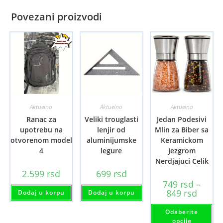
Povezani proizvodi
Aktuelno
Aktuelno
Aktuelno
Ranac za
Veliki trouglasti
Jedan Podesivi
upotrebu na
lenjir od
Mlin za Biber sa
otvorenom model
aluminijumske
Keramickom
4
legure
Jezgrom
Nerdjajuci Celik
2.599
rsd
699
rsd
749
rsd
–
Raspon
849
rsd
Dodaj u korpu
Dodaj u korpu
cena:
od
Ov
Odaberite
749 rsd
pr
do
im
opcije