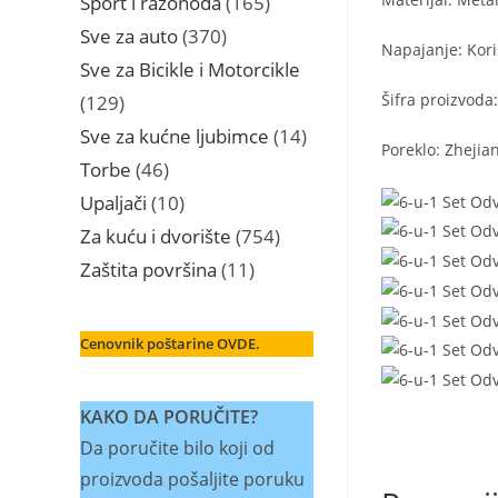
Sport i razonoda
165
proizvoda
370
Sve za auto
370
Napajanje: Kori
proizvoda
Sve za Bicikle i Motorcikle
Šifra proizvoda
129
129
proizvoda
14
Sve za kućne ljubimce
14
Poreklo: Zhejia
proizvoda
46
Torbe
46
proizvoda
10
Upaljači
10
proizvoda
754
Za kuću i dvorište
754
proizvoda
11
Zaštita površina
11
proizvoda
Cenovnik poštarine OVDE.
KAKO DA PORUČITE?
Da poručite bilo koji od
proizvoda pošaljite poruku