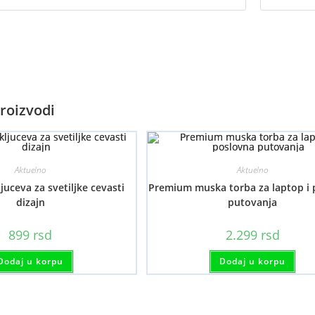
roizvodi
Aktuelno
Aktuelno
ljuceva za svetiljke cevasti
Premium muska torba za laptop i
dizajn
putovanja
899
rsd
2.299
rsd
Dodaj u korpu
Dodaj u korpu