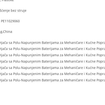
šćenje bez struje
: PE11029060
ng,China