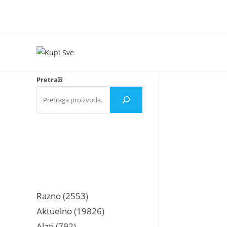
Skip
to
content
Pretraži
2553
Razno
2553
proizvoda
19826
Aktuelno
19826
proizvoda
792
Alati
792