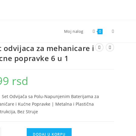
Toggle
Moj nalog
0
t odvijaca za mehanicare i
website
cne popravke 6 u 1
search
99
rsd
1 Set Odvijača sa Polu-Napunjenim Baterijama za
ničare i Kućne Popravke | Metalna i Plastična
trukcija, Bez Struje
DODAJ U KORPU