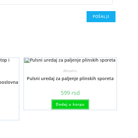
Aktuelno
Pulsni uredaj za paljenje plinskih sporeta
 poslovna
599
rsd
Dodaj u korpu