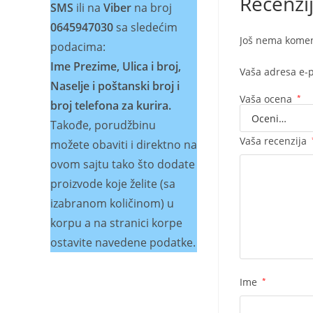
Recenzi
SMS
ili na
Viber
na broj
0645947030
sa sledećim
Još nema komen
podacima:
Ime Prezime, Ulica i broj,
Vaša adresa e-p
Naselje i poštanski broj i
Vaša ocena
*
broj telefona za kurira.
Takođe, porudžbinu
Vaša recenzija
možete obaviti i direktno na
ovom sajtu tako što dodate
proizvode koje želite (sa
izabranom količinom) u
korpu a na stranici korpe
ostavite navedene podatke.
Ime
*