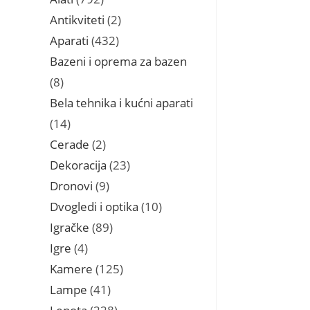
proizvoda
2
Antikviteti
2
proizvoda
432
Aparati
432
proizvoda
Bazeni i oprema za bazen
8
8
proizvoda
Bela tehnika i kućni aparati
14
14
proizvoda
2
Cerade
2
proizvoda
23
Dekoracija
23
proizvoda
9
Dronovi
9
proizvoda
10
Dvogledi i optika
10
proizvoda
89
Igračke
89
proizvoda
4
Igre
4
proizvoda
125
Kamere
125
proizvoda
41
Lampe
41
proizvod
228