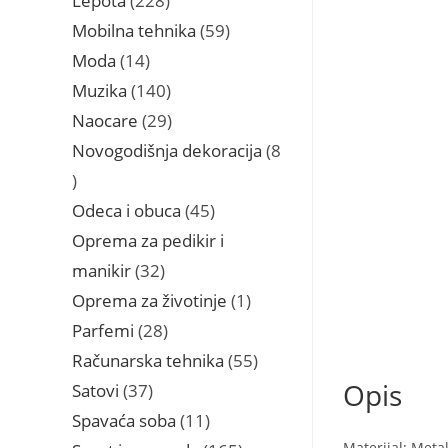
Lepota
228
proizvoda
59
Mobilna tehnika
59
proizvoda
14
Moda
14
proizvoda
140
Muzika
140
proizvoda
29
Naocare
29
proizvoda
Novogodišnja dekoracija
8
8
proizvoda
45
Odeca i obuca
45
proizvoda
Oprema za pedikir i
32
manikir
32
proizvoda
1
Oprema za životinje
1
proizvod
28
Parfemi
28
proizvoda
55
Računarska tehnika
55
proizvoda
Opis
37
Satovi
37
proizvoda
11
Spavaća soba
11
proizvoda
Materijal: Metal
165