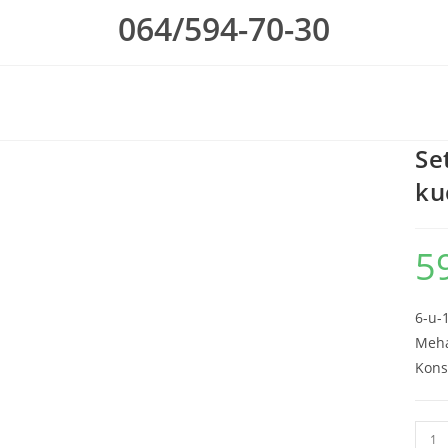
064/594-70-30
Se
ku
5
6-u-
Meha
Kons
Set