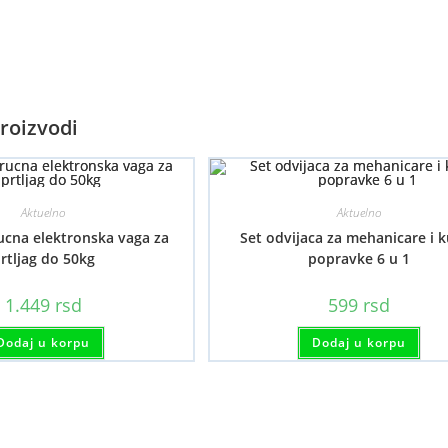
roizvodi
Aktuelno
Aktuelno
ucna elektronska vaga za
Set odvijaca za mehanicare i 
rtljag do 50kg
popravke 6 u 1
1.449
rsd
599
rsd
Dodaj u korpu
Dodaj u korpu