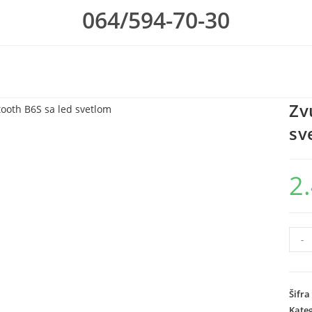
064/594-70-30
Zv
sv
2
Zvuc
-
Blue
B6S
sa
Šifra
led
Kateg