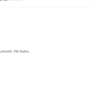
lom
ina
luetooth, FM Radio.