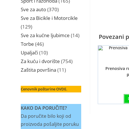
Sport i razonoda
165
proizvoda
370
Sve za auto
370
proizvoda
Sve za Bicikle i Motorcikle
129
129
proizvoda
14
Sve za kućne ljubimce
14
Povezani p
proizvoda
46
Torbe
46
proizvoda
10
Upaljači
10
proizvoda
754
Za kuću i dvorište
754
proizvoda
Prenosiva r
11
Zaštita površina
11
p
proizvoda
Cenovnik poštarine OVDE.
KAKO DA PORUČITE?
Da poručite bilo koji od
proizvoda pošaljite poruku