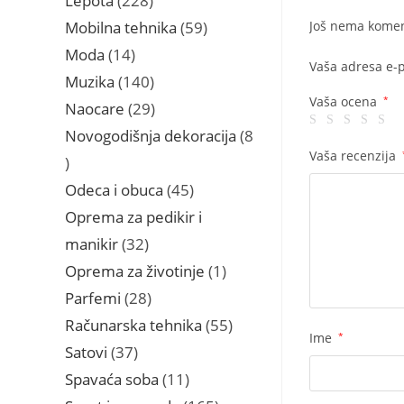
Lepota
228
proizvoda
59
Mobilna tehnika
59
Još nema komen
proizvoda
14
Moda
14
Vaša adresa e-p
proizvoda
140
Muzika
140
proizvoda
Vaša ocena
*
29
Naocare
29
proizvoda
Novogodišnja dekoracija
8
Vaša recenzija
8
proizvoda
45
Odeca i obuca
45
proizvoda
Oprema za pedikir i
32
manikir
32
proizvoda
1
Oprema za životinje
1
proizvod
28
Parfemi
28
proizvoda
55
Računarska tehnika
55
Ime
*
proizvoda
37
Satovi
37
proizvoda
11
Spavaća soba
11
proizvoda
165