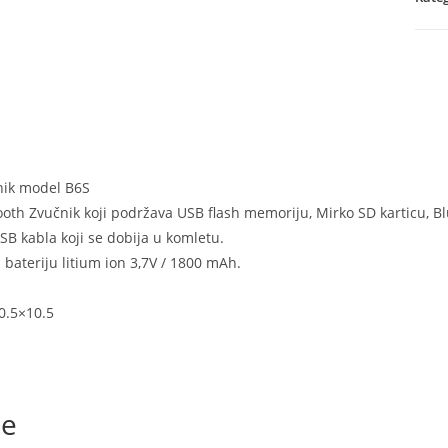
svet
količ
nik model B6S
ooth Zvučnik koji podržava USB flash memoriju, Mirko SD karticu, B
SB kabla koji se dobija u komletu.
 bateriju litium ion 3,7V / 1800 mAh.
0.5×10.5
je