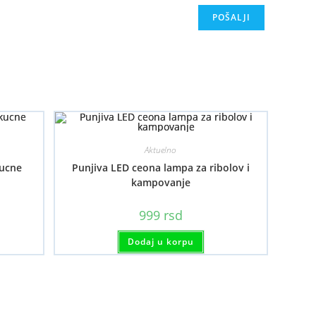
Aktuelno
kucne
Punjiva LED ceona lampa za ribolov i
kampovanje
999
rsd
Dodaj u korpu