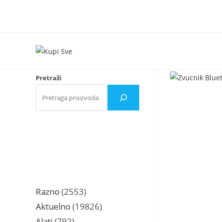
Skip
to
content
Pretraži
2553
Razno
2553
proizvoda
19826
Aktuelno
19826
proizvoda
792
Alati
792