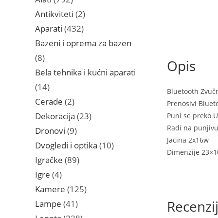
proizvoda
2
Antikviteti
2
proizvoda
432
Aparati
432
proizvoda
Bazeni i oprema za bazen
8
8
Opis
proizvoda
Bela tehnika i kućni aparati
14
14
Bluetooth Zvuč
proizvoda
2
Cerade
2
Prenosivi Bluet
proizvoda
23
Dekoracija
23
Puni se preko U
proizvoda
Radi na punjivu
9
Dronovi
9
Jacina 2x16w
proizvoda
10
Dvogledi i optika
10
Dimenzije 23×1
proizvoda
89
Igračke
89
proizvoda
4
Igre
4
proizvoda
125
Kamere
125
proizvoda
Recenzi
41
Lampe
41
proizvod
228