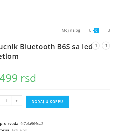
Toggle
Moj nalog
0
ucnik Bluetooth B6S sa led
website
etlom
search
.499
rsd
nik
+
DODAJ U KORPU
tooth
 proizvoda:
6f7efa964ea2
orija:
Aktuelno