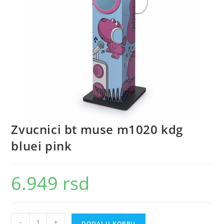
Zvucnici bt muse m1020 kdg
bluei pink
6.949
rsd
Zvucnici
-
+
DODAJ U KORPU