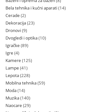
Bazeni i oprema za bazen
8
proizvoda
14
Bela tehnika i kućni aparati
14
proizvoda
2
Cerade
2
proizvoda
23
Dekoracija
23
proizvoda
9
Dronovi
9
proizvoda
10
Dvogledi i optika
10
proizvoda
89
Igračke
89
proizvoda
4
Igre
4
proizvoda
125
Kamere
125
proizvoda
41
Lampe
41
proizvod
228
Lepota
228
proizvoda
59
Mobilna tehnika
59
proizvoda
14
Moda
14
proizvoda
140
Muzika
140
proizvoda
29
Naocare
29
proizvoda