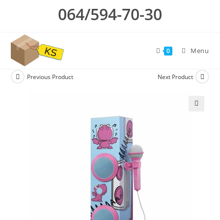
Skip
064/594-70-30
to
content
Menu
0
Previous Product
Next Product
🔍