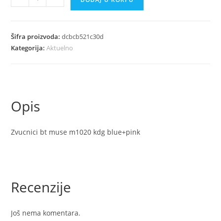
bt
muse
m1020
Šifra proizvoda:
dcbcb521c30d
kdg
Kategorija:
Aktuelno
bluei
pink
količina
Opis
Zvucnici bt muse m1020 kdg blue+pink
Recenzije
Još nema komentara.