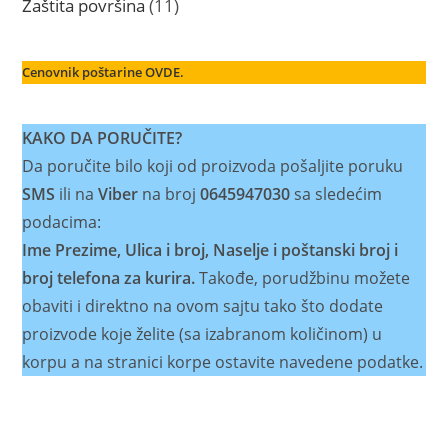
11
Zaštita površina
11
proizvoda
Cenovnik poštarine OVDE.
KAKO DA PORUČITE?
Da poručite bilo koji od proizvoda pošaljite poruku
SMS
ili na
Viber
na broj
0645947030
sa sledećim
podacima:
Ime Prezime, Ulica i broj, Naselje i poštanski broj i
broj telefona za kurira.
Takođe, porudžbinu možete
obaviti i direktno na ovom sajtu tako što dodate
proizvode koje želite (sa izabranom količinom) u
korpu a na stranici korpe ostavite navedene podatke.