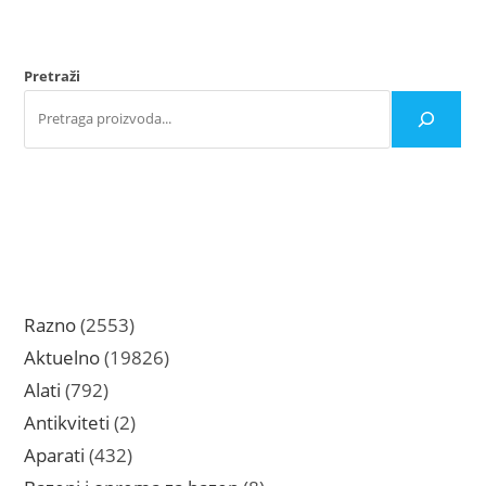
Opc
Opcije
mo
mogu
bit
biti
iz
izabrane
na
na
Pretraži
str
stranici
pro
proizvoda.
2553
Razno
2553
proizvoda
19826
Aktuelno
19826
proizvoda
792
Alati
792
proizvoda
2
Antikviteti
2
proizvoda
432
Aparati
432
proizvoda
8