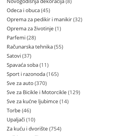
8
Novogodišnja dekoracija
8
proizvoda
45
Odeca i obuca
45
proizvoda
32
Oprema za pedikir i manikir
32
proizvoda
1
Oprema za životinje
1
proizvod
28
Parfemi
28
proizvoda
55
Računarska tehnika
55
proizvoda
37
Satovi
37
proizvoda
11
Spavaća soba
11
proizvoda
165
Sport i razonoda
165
proizvoda
370
Sve za auto
370
proizvoda
129
Sve za Bicikle i Motorcikle
129
proizvoda
14
Sve za kućne ljubimce
14
proizvoda
46
Torbe
46
proizvoda
10
Upaljači
10
proizvoda
754
Za kuću i dvorište
754
proizvoda