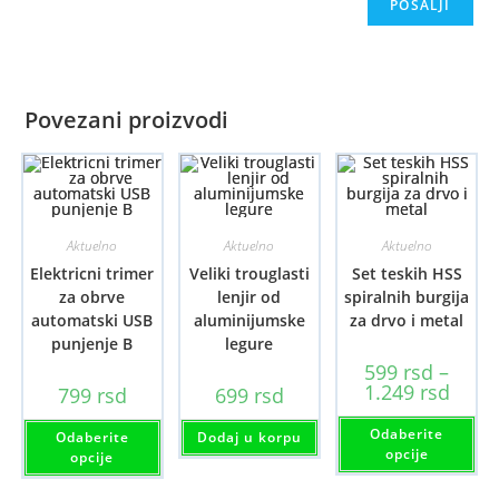
Povezani proizvodi
Aktuelno
Aktuelno
Aktuelno
Elektricni trimer
Veliki trouglasti
Set teskih HSS
za obrve
lenjir od
spiralnih burgija
automatski USB
aluminijumske
za drvo i metal
punjenje B
legure
599
rsd
–
Raspo
1.249
rsd
799
rsd
699
rsd
cena:
od
Ov
Ovaj
Odaberite
599 rs
pr
Odaberite
Dodaj u korpu
proizvod
do
im
opcije
ima
opcije
1.249 
viš
više
var
varijanti.