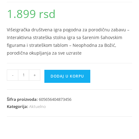
1.899
rsd
Višeigračka društvena igra pogodna za porodičnu zabavu –
Interaktivna strateška stolna igra sa šarenim šahovskim
figurama i strateškom tablom – Neophodna za Božić,
porodična okupljanja za sve uzraste
Drustvena
-
+
DODAJ U KORPU
igra
za
porodicu
Šifra proizvoda:
605656404873456
interaktivni
Kategorija:
Aktuelno
sah
i
strategija
količina