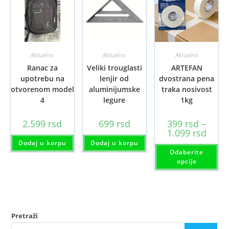
Aktuelno
Aktuelno
Aktuelno
Ranac za
Veliki trouglasti
ARTEFAN
upotrebu na
lenjir od
dvostrana pena
otvorenom model
aluminijumske
traka nosivost
4
legure
1kg
2.599
rsd
699
rsd
399
rsd
–
Raspo
1.099
rsd
cena:
Dodaj u korpu
Dodaj u korpu
od
Ov
Odaberite
399 rs
pr
do
im
opcije
1.099 
viš
var
Opc
mo
bit
iz
na
Pretraži
str
pro