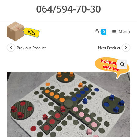
Skip
064/594-70-30
to
content
Menu
0
Previous Product
Next Product