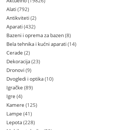
Aktuelno
19826
proizvoda
792
Alati
792
proizvoda
2
Antikviteti
2
proizvoda
432
Aparati
432
proizvoda
8
Bazeni i oprema za bazen
8
proizvoda
14
Bela tehnika i kućni aparati
14
proizvoda
2
Cerade
2
proizvoda
23
Dekoracija
23
proizvoda
9
Dronovi
9
proizvoda
10
Dvogledi i optika
10
proizvoda
89
Igračke
89
proizvoda
4
Igre
4
proizvoda
125
Kamere
125
proizvoda
41
Lampe
41
proizvod
228
Lepota
228
proizvoda