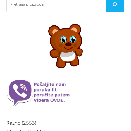
2553
Razno
2553
proizvoda
19826