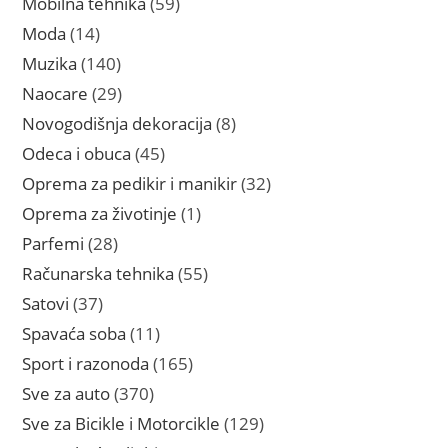
59
Mobilna tehnika
59
proizvoda
14
Moda
14
proizvoda
140
Muzika
140
proizvoda
29
Naocare
29
proizvoda
8
Novogodišnja dekoracija
8
proizvoda
45
Odeca i obuca
45
proizvoda
32
Oprema za pedikir i manikir
32
proizvoda
1
Oprema za životinje
1
proizvod
28
Parfemi
28
proizvoda
55
Računarska tehnika
55
proizvoda
37
Satovi
37
proizvoda
11
Spavaća soba
11
proizvoda
165
Sport i razonoda
165
proizvoda
370
Sve za auto
370
proizvoda
129
Sve za Bicikle i Motorcikle
129
proizvoda