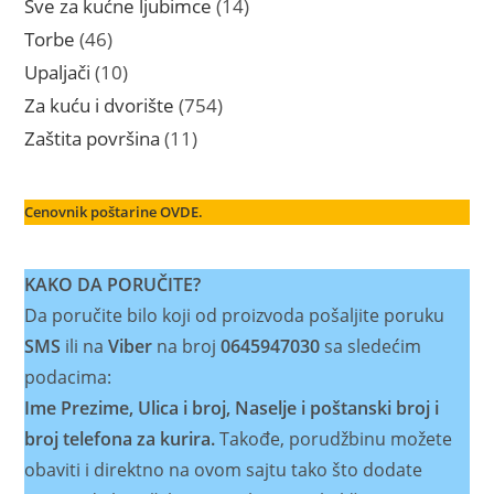
14
Sve za kućne ljubimce
14
proizvoda
46
Torbe
46
proizvoda
10
Upaljači
10
proizvoda
754
Za kuću i dvorište
754
proizvoda
11
Zaštita površina
11
proizvoda
Cenovnik poštarine OVDE.
KAKO DA PORUČITE?
Da poručite bilo koji od proizvoda pošaljite poruku
SMS
ili na
Viber
na broj
0645947030
sa sledećim
podacima:
Ime Prezime, Ulica i broj, Naselje i poštanski broj i
broj telefona za kurira.
Takođe, porudžbinu možete
obaviti i direktno na ovom sajtu tako što dodate