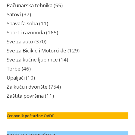
proizvoda
55
Računarska tehnika
55
proizvoda
37
Satovi
37
proizvoda
11
Spavaća soba
11
proizvoda
165
Sport i razonoda
165
proizvoda
370
Sve za auto
370
proizvoda
129
Sve za Bicikle i Motorcikle
129
proizvoda
14
Sve za kućne ljubimce
14
proizvoda
46
Torbe
46
proizvoda
10
Upaljači
10
proizvoda
754
Za kuću i dvorište
754
proizvoda
11
Zaštita površina
11
proizvoda
Cenovnik poštarine OVDE.