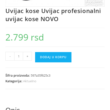
Uvijac kose Uvijac profesionalni
uvijac kose NOVO
2.799
rsd
Uvijac
-
+
DODAJ U KORPU
kose
Uvijac
profesionalni
Šifra proizvoda:
597a35f625c3
uvijac
Kategorija:
Aktuelno
kose
NOVO
količina