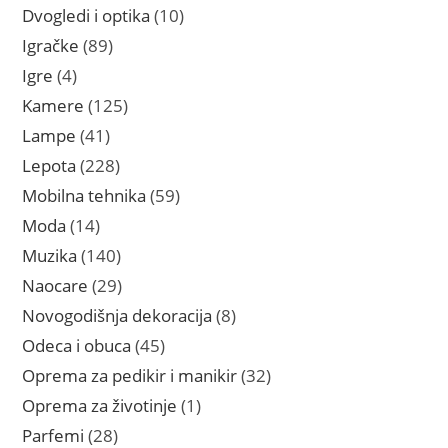
proizvoda
10
Dvogledi i optika
10
proizvoda
89
Igračke
89
proizvoda
4
Igre
4
proizvoda
125
Kamere
125
proizvoda
41
Lampe
41
proizvod
228
Lepota
228
proizvoda
59
Mobilna tehnika
59
proizvoda
14
Moda
14
proizvoda
140
Muzika
140
proizvoda
29
Naocare
29
proizvoda
8
Novogodišnja dekoracija
8
proizvoda
45
Odeca i obuca
45
proizvoda
32
Oprema za pedikir i manikir
32
proizvoda
1
Oprema za životinje
1
proizvod
28
Parfemi
28