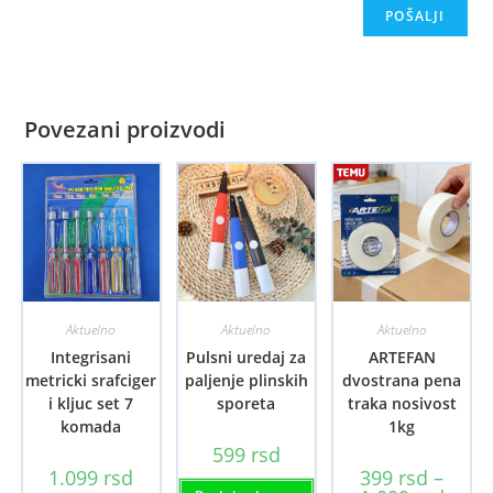
Povezani proizvodi
Aktuelno
Aktuelno
Aktuelno
Integrisani
Pulsni uredaj za
ARTEFAN
metricki srafciger
paljenje plinskih
dvostrana pena
i kljuc set 7
sporeta
traka nosivost
komada
1kg
599
rsd
1.099
rsd
399
rsd
–