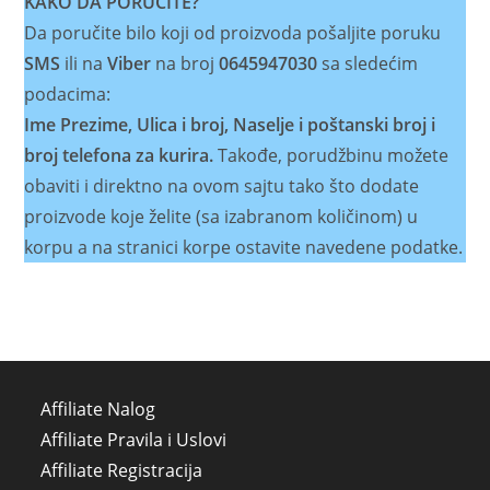
KAKO DA PORUČITE?
Da poručite bilo koji od proizvoda pošaljite poruku
SMS
ili na
Viber
na broj
0645947030
sa sledećim
podacima:
Ime Prezime, Ulica i broj, Naselje i poštanski broj i
broj telefona za kurira.
Takođe, porudžbinu možete
obaviti i direktno na ovom sajtu tako što dodate
proizvode koje želite (sa izabranom količinom) u
korpu a na stranici korpe ostavite navedene podatke.
Affiliate Nalog
Affiliate Pravila i Uslovi
Affiliate Registracija