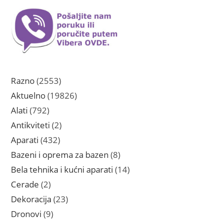
2553
Razno
2553
proizvoda
19826
Aktuelno
19826
proizvoda
792
Alati
792
proizvoda
2
Antikviteti
2
proizvoda
432
Aparati
432
proizvoda
8
Bazeni i oprema za bazen
8
proizvoda
14
Bela tehnika i kućni aparati
14
proizvoda
2
Cerade
2
proizvoda
23
Dekoracija
23
proizvoda
9
Dronovi
9