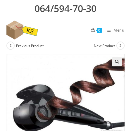
Skip
064/594-70-30
to
content
Menu
0
Previous Product
Next Product