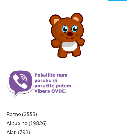
2553
Razno
2553
proizvoda
19826
Aktuelno
19826
proizvoda
792
Alati
792