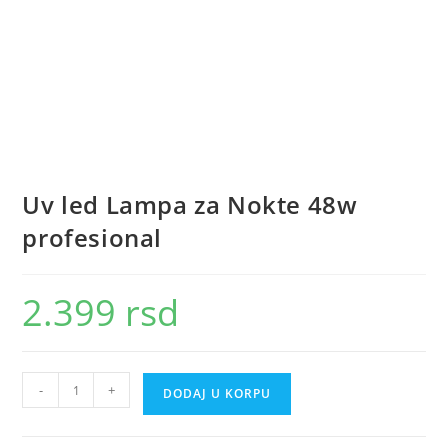
Uv led Lampa za Nokte 48w
profesional
2.399
rsd
Uv
-
+
DODAJ U KORPU
led
Lampa