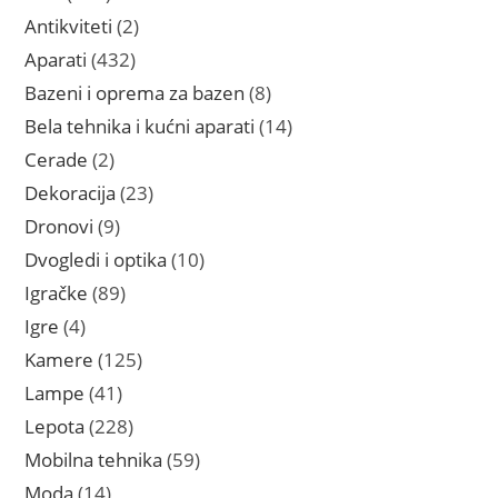
proizvoda
2
Antikviteti
2
proizvoda
432
Aparati
432
proizvoda
8
Bazeni i oprema za bazen
8
proizvoda
14
Bela tehnika i kućni aparati
14
proizvoda
2
Cerade
2
proizvoda
23
Dekoracija
23
proizvoda
9
Dronovi
9
proizvoda
10
Dvogledi i optika
10
proizvoda
89
Igračke
89
proizvoda
4
Igre
4
proizvoda
125
Kamere
125
proizvoda
41
Lampe
41
proizvod
228
Lepota
228
proizvoda
59
Mobilna tehnika
59
proizvoda
14
Moda
14