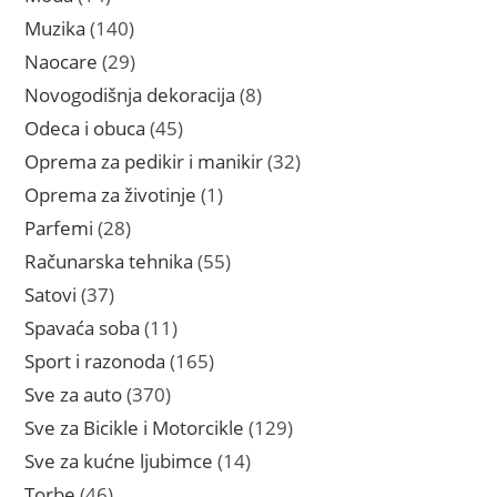
proizvoda
140
Muzika
140
proizvoda
29
Naocare
29
proizvoda
8
Novogodišnja dekoracija
8
proizvoda
45
Odeca i obuca
45
proizvoda
32
Oprema za pedikir i manikir
32
proizvoda
1
Oprema za životinje
1
proizvod
28
Parfemi
28
proizvoda
55
Računarska tehnika
55
proizvoda
37
Satovi
37
proizvoda
11
Spavaća soba
11
proizvoda
165
Sport i razonoda
165
proizvoda
370
Sve za auto
370
proizvoda
129
Sve za Bicikle i Motorcikle
129
proizvoda
14
Sve za kućne ljubimce
14
proizvoda
46
Torbe
46