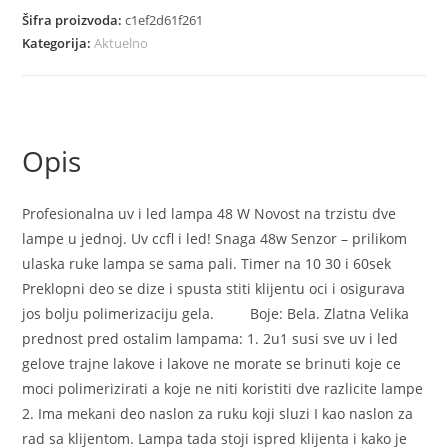
za
Šifra proizvoda:
c1ef2d61f261
Nokte
Kategorija:
Aktuelno
48w
profesional
količina
Opis
Profesionalna uv i led lampa 48 W Novost na trzistu dve
lampe u jednoj. Uv ccfl i led! Snaga 48w Senzor – prilikom
ulaska ruke lampa se sama pali. Timer na 10 30 i 60sek
Preklopni deo se dize i spusta stiti klijentu oci i osigurava
jos bolju polimerizaciju gela. Boje: Bela. Zlatna Velika
prednost pred ostalim lampama: 1. 2u1 susi sve uv i led
gelove trajne lakove i lakove ne morate se brinuti koje ce
moci polimerizirati a koje ne niti koristiti dve razlicite lampe
2. Ima mekani deo naslon za ruku koji sluzi I kao naslon za
rad sa klijentom. Lampa tada stoji ispred klijenta i kako je