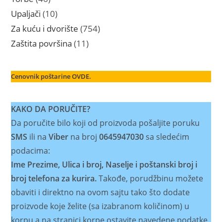
proizvoda
10
Upaljači
10
proizvoda
754
Za kuću i dvorište
754
proizvoda
11
Zaštita površina
11
proizvoda
Cenovnik poštarine OVDE.
KAKO DA PORUČITE?
Da poručite bilo koji od proizvoda pošaljite poruku
SMS
ili na
Viber
na broj
0645947030
sa sledećim
podacima:
Ime Prezime, Ulica i broj, Naselje i poštanski broj i
broj telefona za kurira.
Takođe, porudžbinu možete
obaviti i direktno na ovom sajtu tako što dodate
proizvode koje želite (sa izabranom količinom) u
korpu a na stranici korpe ostavite navedene podatke.