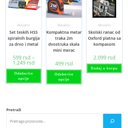
Aktuelno
Aktuelno
Aktuelno
Set teskih HSS
Kompaktna metar
Skolski ranac od
spiralnih burgija
traka 2m
Oxford platna sa
za drvo i metal
dvostruka skala
kompasom
mini merac
599
rsd
–
2.099
rsd
Raspon
1.249
rsd
499
rsd
cena:
Dodaj u korpu
od
Ovaj
Ovaj
Odaberite
599 rsd
proizvod
Odaberite
proizvod
do
ima
opcije
ima
opcije
1.249 rsd
više
više
varijanti.
varijanti.
Opcije
Opcije
mogu
mogu
biti
biti
izabrane
izabrane
na
na
Pretraži
stranici
stranici
proizvoda.
proizvoda.