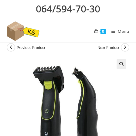
Skip
064/594-70-30
to
content
Menu
0
Previous Product
Next Product