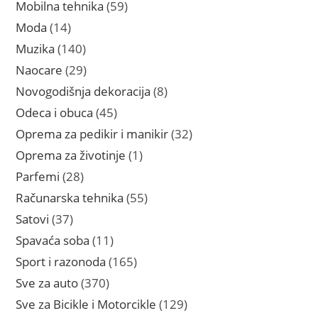
proizvoda
59
Mobilna tehnika
59
proizvoda
14
Moda
14
proizvoda
140
Muzika
140
proizvoda
29
Naocare
29
proizvoda
8
Novogodišnja dekoracija
8
proizvoda
45
Odeca i obuca
45
proizvoda
32
Oprema za pedikir i manikir
32
proizvoda
1
Oprema za životinje
1
proizvod
28
Parfemi
28
proizvoda
55
Računarska tehnika
55
proizvoda
37
Satovi
37
proizvoda
11
Spavaća soba
11
proizvoda
165
Sport i razonoda
165
proizvoda
370
Sve za auto
370
proizvoda
129
Sve za Bicikle i Motorcikle
129