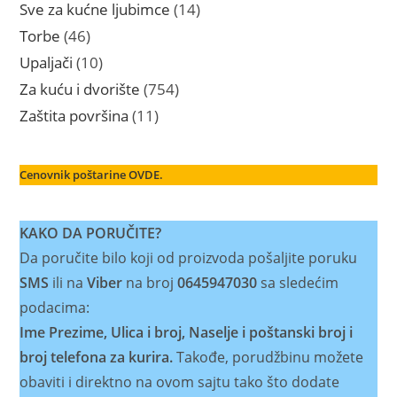
proizvoda
14
Sve za kućne ljubimce
14
proizvoda
46
Torbe
46
proizvoda
10
Upaljači
10
proizvoda
754
Za kuću i dvorište
754
proizvoda
11
Zaštita površina
11
proizvoda
Cenovnik poštarine OVDE.
KAKO DA PORUČITE?
Da poručite bilo koji od proizvoda pošaljite poruku
SMS
ili na
Viber
na broj
0645947030
sa sledećim
podacima:
Ime Prezime, Ulica i broj, Naselje i poštanski broj i
broj telefona za kurira.
Takođe, porudžbinu možete
obaviti i direktno na ovom sajtu tako što dodate