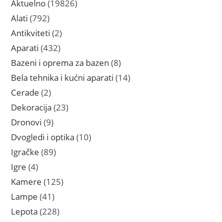
19826
Aktuelno
19826
proizvoda
792
Alati
792
proizvoda
2
Antikviteti
2
proizvoda
432
Aparati
432
proizvoda
8
Bazeni i oprema za bazen
8
proizvoda
14
Bela tehnika i kućni aparati
14
proizvoda
2
Cerade
2
proizvoda
23
Dekoracija
23
proizvoda
9
Dronovi
9
proizvoda
10
Dvogledi i optika
10
proizvoda
89
Igračke
89
proizvoda
4
Igre
4
proizvoda
125
Kamere
125
proizvoda
41
Lampe
41
proizvod
228
Lepota
228