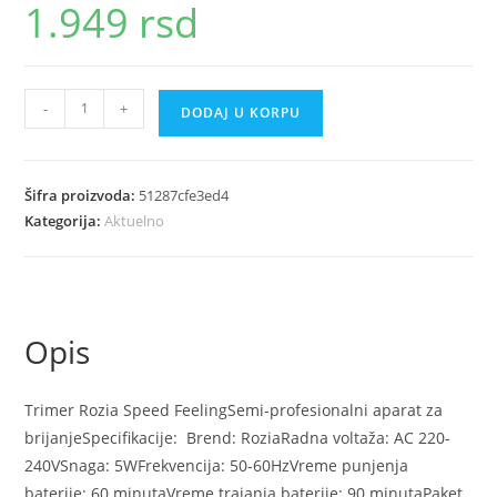
1.949
rsd
Trimer
-
+
DODAJ U KORPU
za
brijanje
Rozia
Šifra proizvoda:
51287cfe3ed4
količina
Kategorija:
Aktuelno
Opis
Trimer Rozia Speed FeelingSemi-profesionalni aparat za
brijanjeSpecifikacije: Brend: RoziaRadna voltaža: AC 220-
240VSnaga: 5WFrekvencija: 50-60HzVreme punjenja
baterije: 60 minutaVreme trajanja baterije: 90 minutaPaket