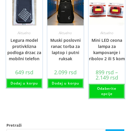
Aktuelno
Aktuelno
Aktuelno
Legura model
Muski poslovni
Mini LED ceona
protivklizna
ranac torba za
lampa za
podloga drzac za
laptop i putni
kampovanje i
mobilni telefon
ruksak
ribolov 2 ili 5 kom
649
rsd
2.099
rsd
899
rsd
–
Raspo
2.149
rsd
cena:
Dodaj u korpu
Dodaj u korpu
od
Ov
Odaberite
899 rs
pr
do
im
opcije
2.149 
viš
var
Opc
mo
bit
iz
na
Pretraži
str
pro