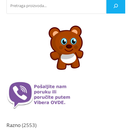
2553
Razno
2553
proizvoda