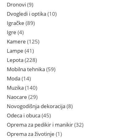
proizvoda
9
Dronovi
9
proizvoda
10
Dvogledi i optika
10
proizvoda
89
Igračke
89
proizvoda
4
Igre
4
proizvoda
125
Kamere
125
proizvoda
41
Lampe
41
proizvod
228
Lepota
228
proizvoda
59
Mobilna tehnika
59
proizvoda
14
Moda
14
proizvoda
140
Muzika
140
proizvoda
29
Naocare
29
proizvoda
8
Novogodišnja dekoracija
8
proizvoda
45
Odeca i obuca
45
proizvoda
32
Oprema za pedikir i manikir
32
proizvoda
1
Oprema za životinje
1