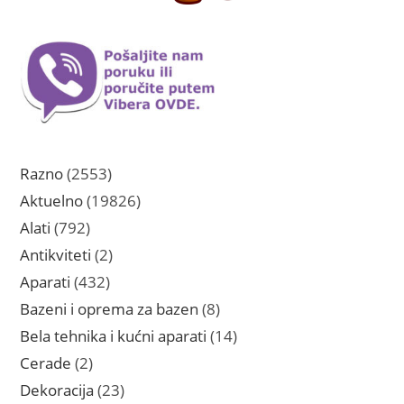
2553
Razno
2553
proizvoda
19826
Aktuelno
19826
proizvoda
792
Alati
792
proizvoda
2
Antikviteti
2
proizvoda
432
Aparati
432
proizvoda
8
Bazeni i oprema za bazen
8
proizvoda
14
Bela tehnika i kućni aparati
14
proizvoda
2
Cerade
2
proizvoda
23
Dekoracija
23