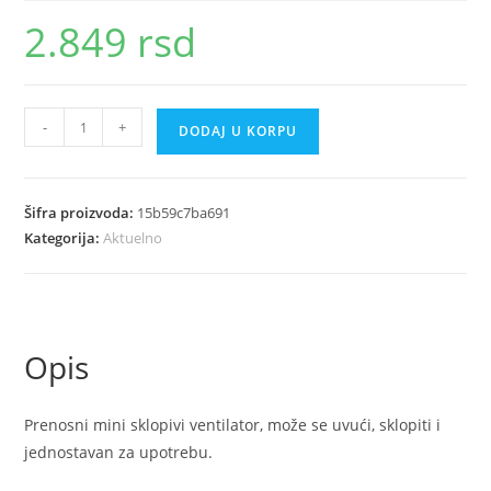
2.849
rsd
Prenosni
-
+
DODAJ U KORPU
USB
ventilator
količina
Šifra proizvoda:
15b59c7ba691
Kategorija:
Aktuelno
Opis
Prenosni mini sklopivi ventilator, može se uvući, sklopiti i
jednostavan za upotrebu.