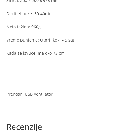
Širina: 200 x 200 x 975 mm
Decibel buke: 30-40db
Neto težina: 960g
Vreme punjenja: Otprilike 4 – 5 sati
Kada se izvuce ima oko 73 cm.
Prenosni USB ventilator
Recenzije