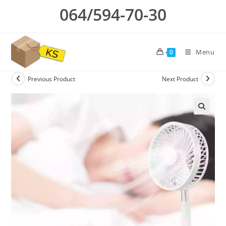
Skip
064/594-70-30
to
content
Menu
0
Previous Product
Next Product