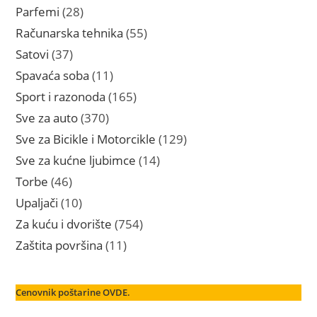
proizvod
28
Parfemi
28
proizvoda
55
Računarska tehnika
55
proizvoda
37
Satovi
37
proizvoda
11
Spavaća soba
11
proizvoda
165
Sport i razonoda
165
proizvoda
370
Sve za auto
370
proizvoda
129
Sve za Bicikle i Motorcikle
129
proizvoda
14
Sve za kućne ljubimce
14
proizvoda
46
Torbe
46
proizvoda
10
Upaljači
10
proizvoda
754
Za kuću i dvorište
754
proizvoda
11
Zaštita površina
11
proizvoda
Cenovnik poštarine OVDE.