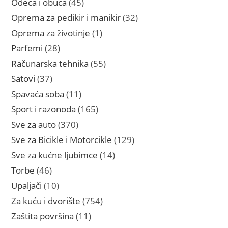
45
Odeca i obuca
45
proizvoda
32
Oprema za pedikir i manikir
32
proizvoda
1
Oprema za životinje
1
proizvod
28
Parfemi
28
proizvoda
55
Računarska tehnika
55
proizvoda
37
Satovi
37
proizvoda
11
Spavaća soba
11
proizvoda
165
Sport i razonoda
165
proizvoda
370
Sve za auto
370
proizvoda
129
Sve za Bicikle i Motorcikle
129
proizvoda
14
Sve za kućne ljubimce
14
proizvoda
46
Torbe
46
proizvoda
10
Upaljači
10
proizvoda
754
Za kuću i dvorište
754
proizvoda
11
Zaštita površina
11
proizvoda