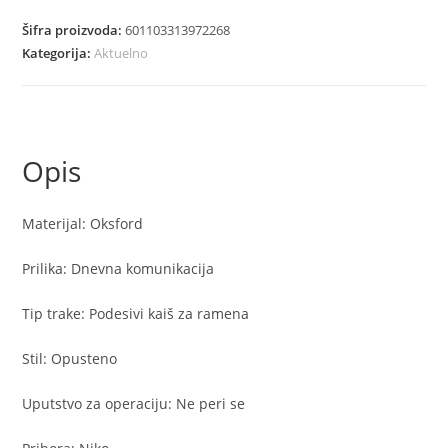
oko
Šifra proizvoda:
601103313972268
struka
Kategorija:
Aktuelno
uniseks
korejski
dizajn
količina
Opis
Materijal: Oksford
Prilika: Dnevna komunikacija
Tip trake: Podesivi kaiš za ramena
Stil: Opusteno
Uputstvo za operaciju: Ne peri se