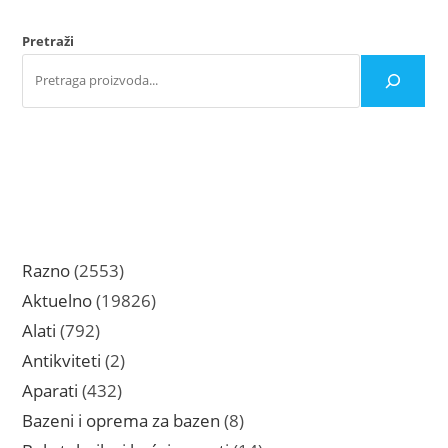
Pretraži
2553
Razno
2553
proizvoda
19826
Aktuelno
19826
proizvoda
792
Alati
792
proizvoda
2
Antikviteti
2
proizvoda
432
Aparati
432
proizvoda
8
Bazeni i oprema za bazen
8
proizvoda
14