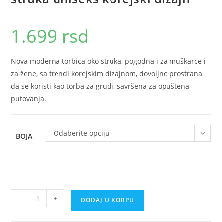
1.699
rsd
Nova moderna torbica oko struka, pogodna i za muškarce i
za žene, sa trendi korejskim dizajnom, dovoljno prostrana
da se koristi kao torba za grudi, savršena za opuštena
putovanja.
Odaberite opciju
BOJA
Nova
-
+
DODAJ U KORPU
moderna
torbica