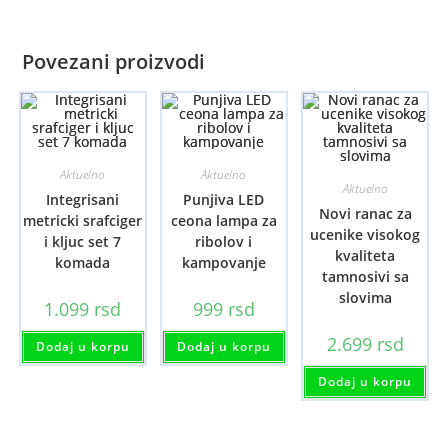
Povezani proizvodi
Aktuelno
Aktuelno
Aktuelno
Integrisani
Punjiva LED
Novi ranac za
metricki srafciger
ceona lampa za
ucenike visokog
i kljuc set 7
ribolov i
kvaliteta
komada
kampovanje
tamnosivi sa
slovima
1.099
rsd
999
rsd
2.699
rsd
Dodaj u korpu
Dodaj u korpu
Dodaj u korpu