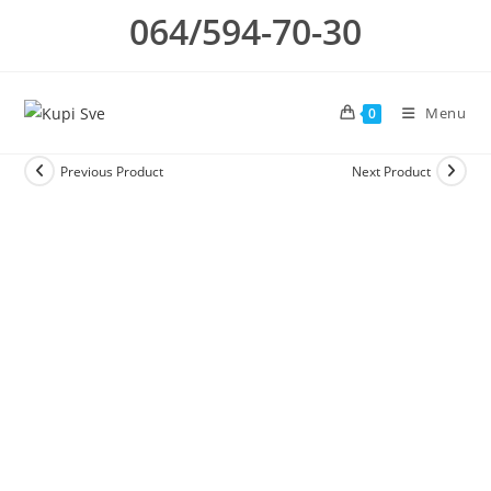
Skip
064/594-70-30
to
content
Menu
0
Previous Product
Next Product