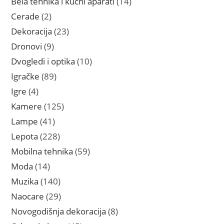
Bela tehnika i kućni aparati
14
proizvoda
2
Cerade
2
proizvoda
23
Dekoracija
23
proizvoda
9
Dronovi
9
proizvoda
10
Dvogledi i optika
10
proizvoda
89
Igračke
89
proizvoda
4
Igre
4
proizvoda
125
Kamere
125
proizvoda
41
Lampe
41
proizvod
228
Lepota
228
proizvoda
59
Mobilna tehnika
59
proizvoda
14
Moda
14
proizvoda
140
Muzika
140
proizvoda
29
Naocare
29
proizvoda
8
Novogodišnja dekoracija
8
proizvoda