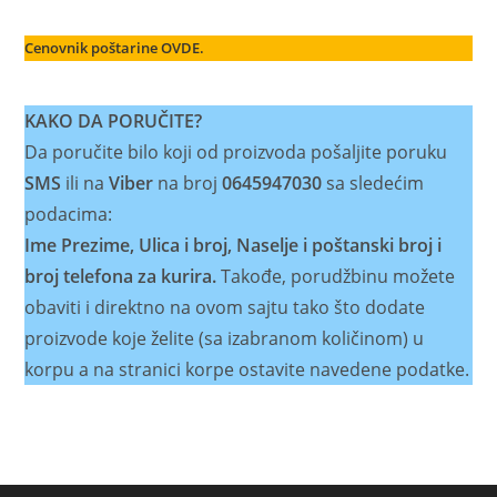
Cenovnik poštarine OVDE.
KAKO DA PORUČITE?
Da poručite bilo koji od proizvoda pošaljite poruku
SMS
ili na
Viber
na broj
0645947030
sa sledećim
podacima:
Ime Prezime, Ulica i broj, Naselje i poštanski broj i
broj telefona za kurira.
Takođe, porudžbinu možete
obaviti i direktno na ovom sajtu tako što dodate
proizvode koje želite (sa izabranom količinom) u
korpu a na stranici korpe ostavite navedene podatke.