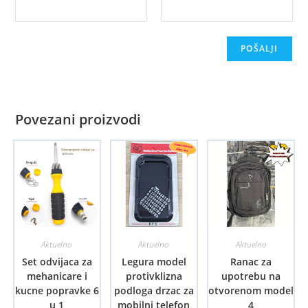
Povezani proizvodi
Aktuelno
Aktuelno
Aktuelno
Set odvijaca za
Legura model
Ranac za
mehanicare i
protivklizna
upotrebu na
kucne popravke 6
podloga drzac za
otvorenom model
u 1
mobilni telefon
4