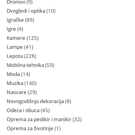
9
Dronovi
9
proizvoda
10
Dvogledi i optika
10
proizvoda
89
Igračke
89
proizvoda
4
Igre
4
proizvoda
125
Kamere
125
proizvoda
41
Lampe
41
proizvod
228
Lepota
228
proizvoda
59
Mobilna tehnika
59
proizvoda
14
Moda
14
proizvoda
140
Muzika
140
proizvoda
29
Naocare
29
proizvoda
8
Novogodišnja dekoracija
8
proizvoda
45
Odeca i obuca
45
proizvoda
32
Oprema za pedikir i manikir
32
proizvoda
1
Oprema za životinje
1
proizvod