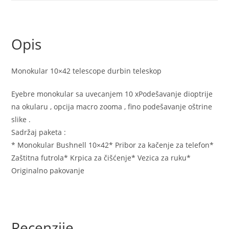
Opis
Monokular 10×42 telescope durbin teleskop
Eyebre monokular sa uvecanjem 10 xPodešavanje dioptrije
na okularu , opcija macro zooma , fino podešavanje oštrine
slike .
Sadržaj paketa :
* Monokular Bushnell 10×42* Pribor za kačenje za telefon*
Zaštitna futrola* Krpica za čišćenje* Vezica za ruku*
Originalno pakovanje
Recenzije