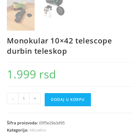
Monokular 10×42 telescope
durbin teleskop
1.999
rsd
Monokular
-
+
DODAJ U KORPU
10x42
telescope
durbin
Šifra proizvoda:
05f5e29a3d95
teleskop
Kategorija:
Aktuelno
količina