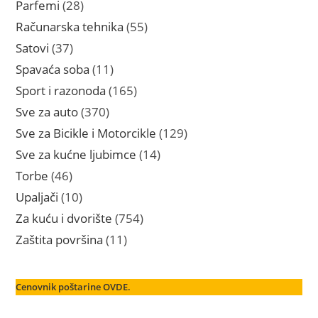
28
Parfemi
28
proizvoda
55
Računarska tehnika
55
proizvoda
37
Satovi
37
proizvoda
11
Spavaća soba
11
proizvoda
165
Sport i razonoda
165
proizvoda
370
Sve za auto
370
proizvoda
129
Sve za Bicikle i Motorcikle
129
proizvoda
14
Sve za kućne ljubimce
14
proizvoda
46
Torbe
46
proizvoda
10
Upaljači
10
proizvoda
754
Za kuću i dvorište
754
proizvoda
11
Zaštita površina
11
proizvoda
Cenovnik poštarine OVDE.