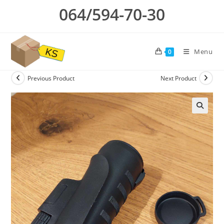
Skip
064/594-70-30
to
content
Menu
0
Previous Product
Next Product