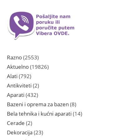
2553
Razno
2553
proizvoda
19826
Aktuelno
19826
proizvoda
792
Alati
792
proizvoda
2
Antikviteti
2
proizvoda
432
Aparati
432
proizvoda
8
Bazeni i oprema za bazen
8
proizvoda
14
Bela tehnika i kućni aparati
14
proizvoda
2
Cerade
2
proizvoda
23
Dekoracija
23
proizvoda