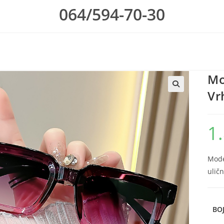
064/594-70-30
Mo
Vr
1
Mode
uličn
BO