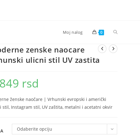
Toggle
Moj nalog
0
derne zenske naocare
website
hunski ulicni stil UV zastita
search
.849
rsd
rne ženske naočare | Vrhunski evropski i američki
i stil, Instagram stil, UV zaštita, metalni i acetatni okvir
Odaberite opciju
JA