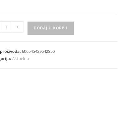
erne
+
DODAJ U KORPU
ke
are
nski
 proizvoda:
606545429542850
i
orija:
Aktuelno
ta
ina