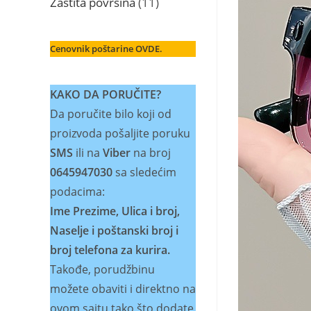
11
Zaštita površina
11
proizvoda
Cenovnik poštarine OVDE.
KAKO DA PORUČITE?
Da poručite bilo koji od
proizvoda pošaljite poruku
SMS
ili na
Viber
na broj
0645947030
sa sledećim
podacima:
Ime Prezime, Ulica i broj,
Naselje i poštanski broj i
broj telefona za kurira.
Takođe, porudžbinu
možete obaviti i direktno na
ovom sajtu tako što dodate