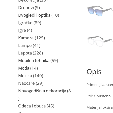
proizvoda
9
Dronovi
9
proizvoda
10
Dvogledi i optika
10
proizvoda
89
Igračke
89
proizvoda
4
Igre
4
proizvoda
125
Kamere
125
proizvoda
41
Lampe
41
proizvod
228
Lepota
228
proizvoda
59
Mobilna tehnika
59
proizvoda
14
Moda
14
Opis
proizvoda
140
Muzika
140
proizvoda
29
Naocare
29
Primenljiva sce
proizvoda
Novogodišnja dekoracija
8
Stil: Opusteno
8
proizvoda
45
Odeca i obuca
45
Materijal okvira
proizvoda