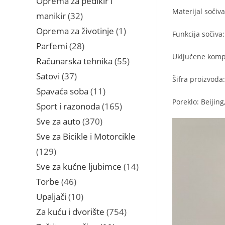
Oprema za pedikir i
Materijal sočiv
32
manikir
32
proizvoda
1
Oprema za životinje
1
Funkcija sočiva
proizvod
28
Parfemi
28
Uključene kompo
proizvoda
55
Računarska tehnika
55
proizvoda
37
Satovi
37
Šifra proizvo
proizvoda
11
Spavaća soba
11
Poreklo: Beijin
proizvoda
165
Sport i razonoda
165
proizvoda
370
Sve za auto
370
proizvoda
Sve za Bicikle i Motorcikle
129
129
proizvoda
14
Sve za kućne ljubimce
14
proizvoda
46
Torbe
46
proizvoda
10
Upaljači
10
proizvoda
754
Za kuću i dvorište
754
proizvoda