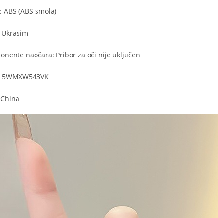
a: ABS (ABS smola)
: Ukrasim
nente naočara: Pribor za oči nije uključen
da: 5WMXW543VK
g,China