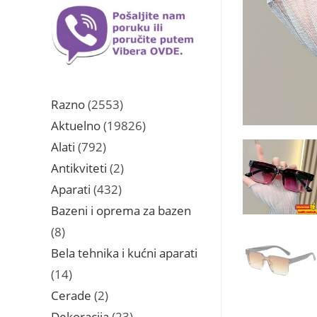
2553
Razno
2553
proizvoda
19826
Aktuelno
19826
proizvoda
792
Alati
792
proizvoda
2
Antikviteti
2
proizvoda
432
Aparati
432
proizvoda
Bazeni i oprema za bazen
8
8
proizvoda
Bela tehnika i kućni aparati
14
14
proizvoda
2
Cerade
2
proizvoda
23
Dekoracija
23