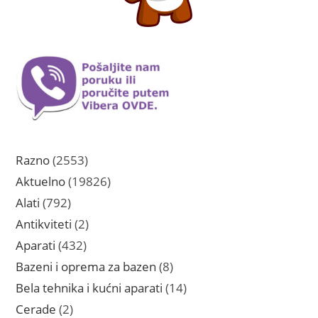
2553
Razno
2553
proizvoda
19826
Aktuelno
19826
proizvoda
792
Alati
792
proizvoda
2
Antikviteti
2
proizvoda
432
Aparati
432
proizvoda
8
Bazeni i oprema za bazen
8
proizvoda
14
Bela tehnika i kućni aparati
14
proizvoda
2
Cerade
2