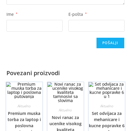
Ime
*
E-pošta
*
Povezani proizvodi
Aktuelno
Aktuelno
Aktuelno
Premium muska
Set odvijaca za
Novi ranac za
torba za laptop i
mehanicare i
ucenike visokog
poslovna
kucne popravke 6
kvaliteta