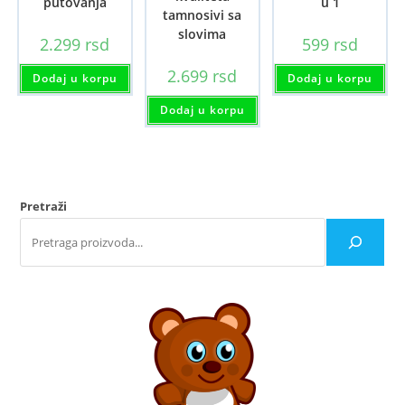
putovanja
u 1
tamnosivi sa
slovima
2.299
rsd
599
rsd
2.699
rsd
Dodaj u korpu
Dodaj u korpu
Dodaj u korpu
Pretraži