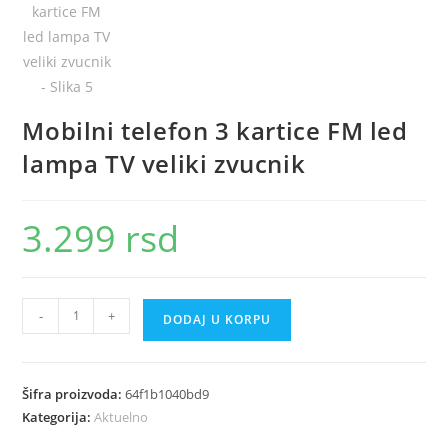
Mobilni telefon 3 kartice FM led
lampa TV veliki zvucnik
3.299
rsd
Mobilni
-
+
DODAJ U KORPU
telefon
3
kartice
Šifra proizvoda:
64f1b1040bd9
FM
Kategorija:
Aktuelno
led