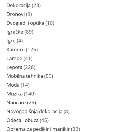
proizvoda
23
Dekoracija
23
proizvoda
9
Dronovi
9
proizvoda
10
Dvogledi i optika
10
proizvoda
89
Igračke
89
proizvoda
4
Igre
4
proizvoda
125
Kamere
125
proizvoda
41
Lampe
41
proizvod
228
Lepota
228
proizvoda
59
Mobilna tehnika
59
proizvoda
14
Moda
14
proizvoda
140
Muzika
140
proizvoda
29
Naocare
29
proizvoda
8
Novogodišnja dekoracija
8
proizvoda
45
Odeca i obuca
45
proizvoda
32
Oprema za pedikir i manikir
32