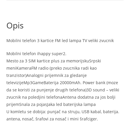
lampa
TV
veliki
Opis
zvucnik
količina
Mobilni telefon 3 kartice FM led lampa TV veliki zvucnik
Mobilni telefon ihappy super2.
Mesto za 3 SIM kartice plus za memorijskuSrpski
meniKameraFM radio (preko zvucnika radi kao
tranzistor)Analogni prijemnik za gledanje
televizijeMp3GameBaterija 20000mAh. Power bank (moze
da se koristi za punjenje drugih telefona)3D sound – veliki
zvucnik na poledjini telefonaAntena dodatna za jos bolji
prijemSnala za pojasJaka led baterijska lampa
U komletu se dobija: punjač na struju, USB kabal, baterija.
antena, nosač, šrafovi za nosač i mini šrafciger.