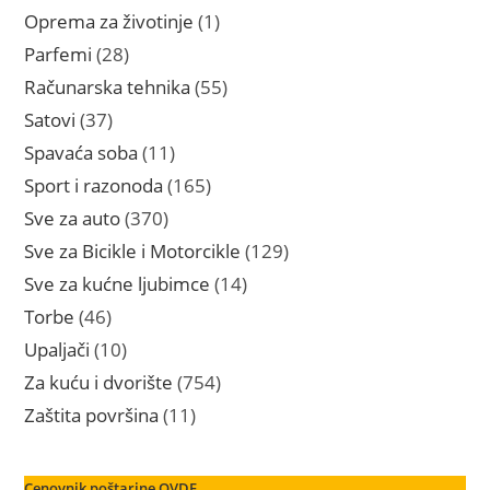
proizvoda
1
Oprema za životinje
1
proizvod
28
Parfemi
28
proizvoda
55
Računarska tehnika
55
proizvoda
37
Satovi
37
proizvoda
11
Spavaća soba
11
proizvoda
165
Sport i razonoda
165
proizvoda
370
Sve za auto
370
proizvoda
129
Sve za Bicikle i Motorcikle
129
proizvoda
14
Sve za kućne ljubimce
14
proizvoda
46
Torbe
46
proizvoda
10
Upaljači
10
proizvoda
754
Za kuću i dvorište
754
proizvoda
11
Zaštita površina
11
proizvoda
Cenovnik poštarine OVDE.