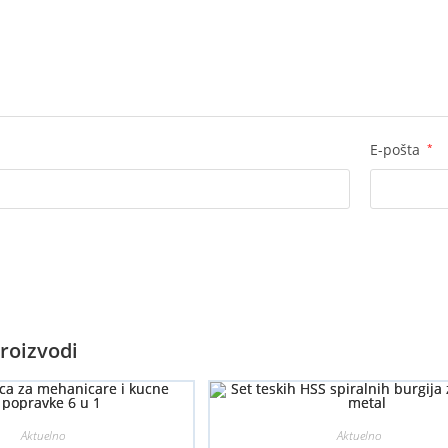
E-pošta
*
roizvodi
Aktuelno
Aktuelno