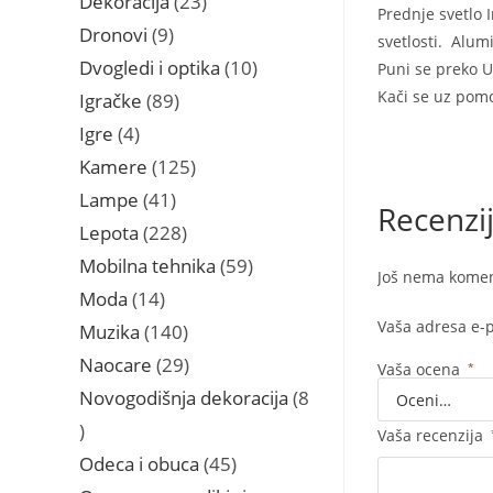
Dekoracija
23
Prednje svetlo 
proizvoda
9
Dronovi
9
svetlosti. Alum
proizvoda
10
Dvogledi i optika
10
Puni se preko U
proizvoda
Kači se uz pom
89
Igračke
89
proizvoda
4
Igre
4
proizvoda
125
Kamere
125
proizvoda
41
Lampe
41
Recenzi
proizvod
228
Lepota
228
proizvoda
59
Mobilna tehnika
59
Još nema komen
proizvoda
14
Moda
14
proizvoda
Vaša adresa e-p
140
Muzika
140
proizvoda
29
Naocare
29
Vaša ocena
*
proizvoda
Novogodišnja dekoracija
8
8
Vaša recenzija
proizvoda
45
Odeca i obuca
45
proizvoda