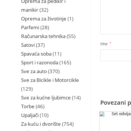
Oprema za pedikir i
32
manikir
32
proizvoda
1
Oprema za životinje
1
proizvod
28
Parfemi
28
proizvoda
55
Računarska tehnika
55
proizvoda
Ime
*
37
Satovi
37
proizvoda
11
Spavaća soba
11
proizvoda
165
Sport i razonoda
165
proizvoda
370
Sve za auto
370
proizvoda
Sve za Bicikle i Motorcikle
129
129
proizvoda
14
Sve za kućne ljubimce
14
Povezani p
proizvoda
46
Torbe
46
proizvoda
10
Upaljači
10
proizvoda
754
Za kuću i dvorište
754
proizvoda