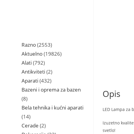
količina
2553
Razno
2553
proizvoda
19826
Aktuelno
19826
proizvoda
792
Alati
792
proizvoda
2
Antikviteti
2
proizvoda
432
Aparati
432
proizvoda
Bazeni i oprema za bazen
Opis
8
8
proizvoda
Bela tehnika i kućni aparati
LED Lampa za bi
14
14
Izuzetno kvalit
proizvoda
2
Cerade
2
svetlo!
proizvoda
23