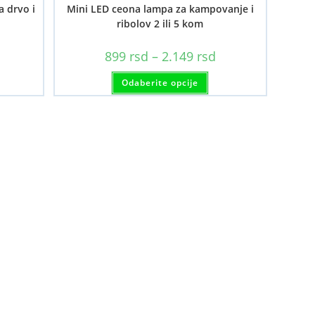
a drvo i
Mini LED ceona lampa za kampovanje i
ribolov 2 ili 5 kom
aspon
Raspon
899
rsd
–
2.149
rsd
ena:
cena:
d
od
aj
Ovaj
99 rsd
Odaberite opcije
899 rsd
oizvod
proizvod
o
do
a
ima
.249 rsd
2.149 rsd
e
više
ijanti.
varijanti.
cije
Opcije
gu
mogu
i
biti
abrane
izabrane
na
anici
stranici
oizvoda.
proizvoda.