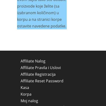
proizvode koje želite (sa
izabranom količinom) u
korpu a na stranici korpe
ostavite navedene podatke.
Affiliate Nalog
Affiliate Pravila i Uslovi
Affiliate Registracija
Affiliate Reset Password
Kasa
Korpa
Moj nalog