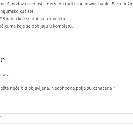
Ima 6 modova svetlosti, može da radi i kao power bank. Baca dužins
inijumsko kućište.
SB kabla koji se dobija u komletu.
oć guma koje se dobijaju u kompletu.
je
tara.
ošte neće biti objavljena.
Neophodna polja su označena
*
*