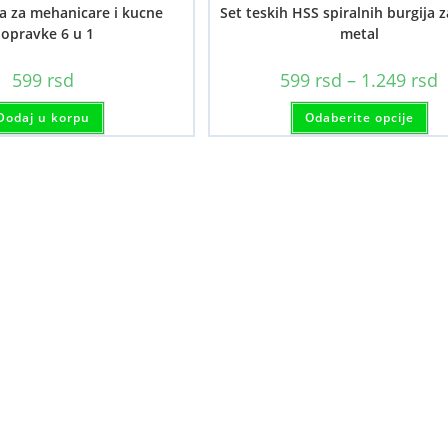
ca za mehanicare i kucne
Set teskih HSS spiralnih burgija z
opravke 6 u 1
metal
R
599
rsd
599
rsd
–
1.249
rsd
c
o
Ov
Dodaj u korpu
Odaberite opcije
5
pr
d
im
1
viš
var
Op
mo
bit
iz
na
str
pr