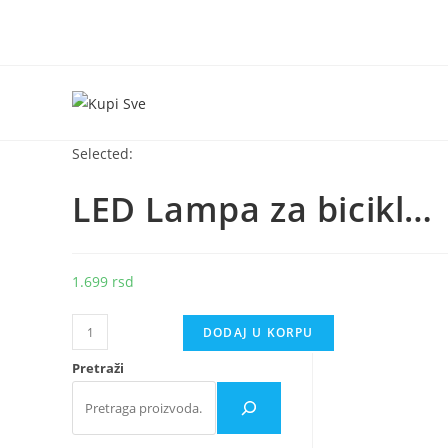
Skip
to
content
Selected:
LED Lampa za bicikl…
1.699
rsd
LED
DODAJ U KORPU
Lampa
Pretraži
za
bicikl
punjiva