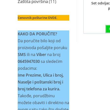
11
Zaštita površina
11
Set odvija
proizvoda
p
Cenovnik poštarine OVDE.
KAKO DA PORUČITE?
Da poručite bilo koji od
proizvoda pošaljite poruku
SMS
ili na
Viber
na broj
0645947030
sa sledećim
podacima:
Ime Prezime, Ulica i broj,
Naselje i poštanski broj i
broj telefona za kurira.
Takođe, porudžbinu
možete obaviti i direktno na
ovom sajtu tako što dodate