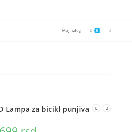
Toggle
Moj nalog
0
website
search
D Lampa za bicikl punjiva
.699
rsd