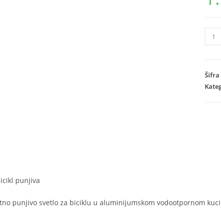
LED
Lam
za
bicik
Šifra
punj
Kateg
količ
cikl punjiva
etno punjivo svetlo za biciklu u aluminijumskom vodootpornom kucis