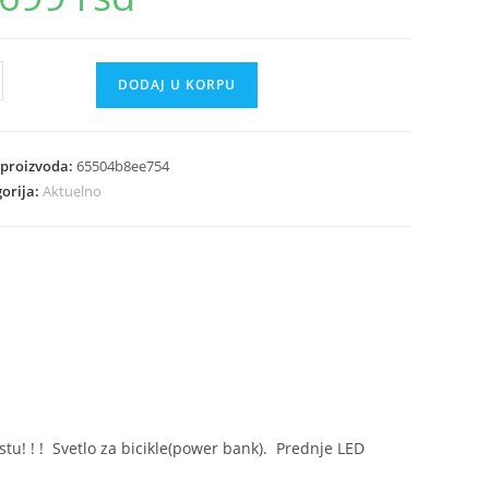
DODAJ U KORPU
pa
l
 proizvoda:
65504b8ee754
iva
orija:
Aktuelno
ina
tu! ! ! Svetlo za bicikle(power bank). Prednje LED