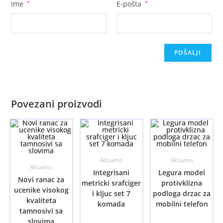
Ime
*
E-pošta
*
Povezani proizvodi
Aktuelno
Aktuelno
Aktuelno
Integrisani
Legura model
Novi ranac za
metricki srafciger
protivklizna
ucenike visokog
i kljuc set 7
podloga drzac za
kvaliteta
komada
mobilni telefon
tamnosivi sa
slovima