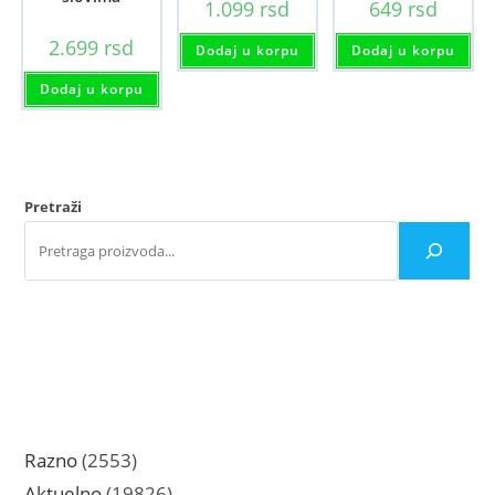
1.099
rsd
649
rsd
2.699
rsd
Dodaj u korpu
Dodaj u korpu
Dodaj u korpu
Pretraži
2553
Razno
2553
proizvoda
19826
Aktuelno
19826