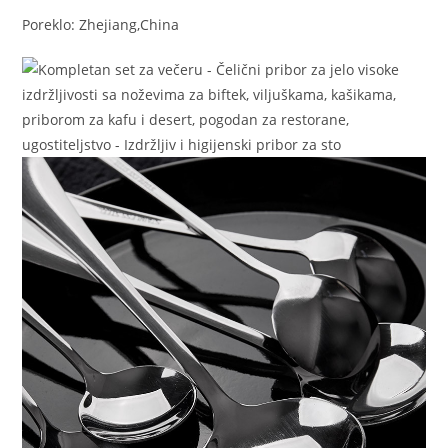
Poreklo: Zhejiang,China