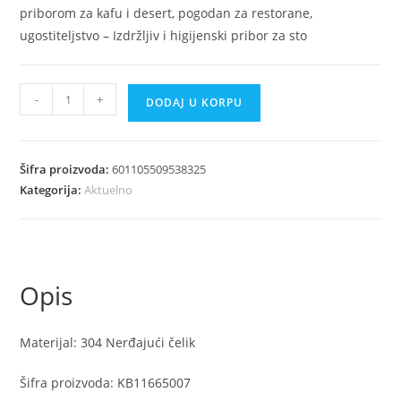
priborom za kafu i desert, pogodan za restorane,
ugostiteljstvo – Izdržljiv i higijenski pribor za sto
Kompletan
-
+
DODAJ U KORPU
set
za
veceru
Šifra proizvoda:
601105509538325
Celicni
Kategorija:
Aktuelno
pribor
za
jelo
visoke
Opis
trajnosti
količina
Materijal: 304 Nerđajući čelik
Šifra proizvoda: KB11665007