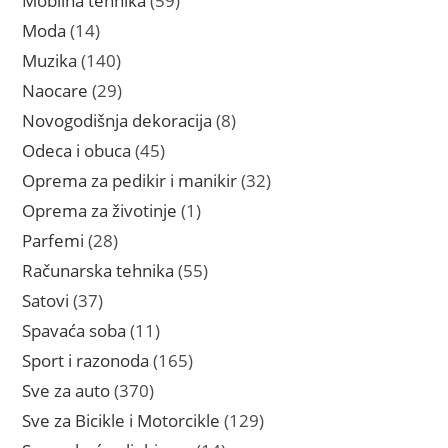
Mobilna tehnika
59
proizvoda
14
Moda
14
proizvoda
140
Muzika
140
proizvoda
29
Naocare
29
proizvoda
8
Novogodišnja dekoracija
8
proizvoda
45
Odeca i obuca
45
proizvoda
32
Oprema za pedikir i manikir
32
proizvoda
1
Oprema za životinje
1
proizvod
28
Parfemi
28
proizvoda
55
Računarska tehnika
55
proizvoda
37
Satovi
37
proizvoda
11
Spavaća soba
11
proizvoda
165
Sport i razonoda
165
proizvoda
370
Sve za auto
370
proizvoda
129
Sve za Bicikle i Motorcikle
129
proizvoda
14