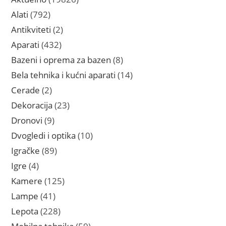
proizvoda
792
Alati
792
proizvoda
2
Antikviteti
2
proizvoda
432
Aparati
432
proizvoda
8
Bazeni i oprema za bazen
8
proizvoda
14
Bela tehnika i kućni aparati
14
proizvoda
2
Cerade
2
proizvoda
23
Dekoracija
23
proizvoda
9
Dronovi
9
proizvoda
10
Dvogledi i optika
10
proizvoda
89
Igračke
89
proizvoda
4
Igre
4
proizvoda
125
Kamere
125
proizvoda
41
Lampe
41
proizvod
228
Lepota
228
proizvoda
59