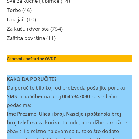
Sve za kućne ljubimce
14
proizvoda
46
Torbe
46
proizvoda
10
Upaljači
10
proizvoda
754
Za kuću i dvorište
754
proizvoda
11
Zaštita površina
11
proizvoda
Cenovnik poštarine OVDE.
KAKO DA PORUČITE?
Da poručite bilo koji od proizvoda pošaljite poruku
SMS
ili na
Viber
na broj
0645947030
sa sledećim
podacima:
Ime Prezime, Ulica i broj, Naselje i poštanski broj i
broj telefona za kurira.
Takođe, porudžbinu možete
obaviti i direktno na ovom sajtu tako što dodate