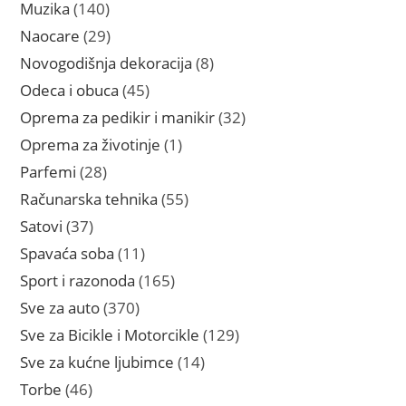
proizvoda
140
Muzika
140
proizvoda
29
Naocare
29
proizvoda
8
Novogodišnja dekoracija
8
proizvoda
45
Odeca i obuca
45
proizvoda
32
Oprema za pedikir i manikir
32
proizvoda
1
Oprema za životinje
1
proizvod
28
Parfemi
28
proizvoda
55
Računarska tehnika
55
proizvoda
37
Satovi
37
proizvoda
11
Spavaća soba
11
proizvoda
165
Sport i razonoda
165
proizvoda
370
Sve za auto
370
proizvoda
129
Sve za Bicikle i Motorcikle
129
proizvoda
14
Sve za kućne ljubimce
14
proizvoda
46
Torbe
46