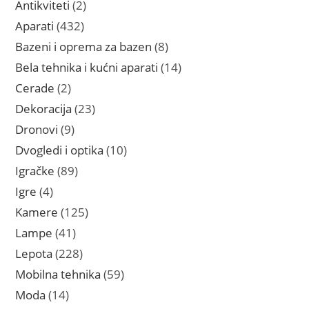
2
Antikviteti
2
proizvoda
432
Aparati
432
proizvoda
8
Bazeni i oprema za bazen
8
proizvoda
14
Bela tehnika i kućni aparati
14
proizvoda
2
Cerade
2
proizvoda
23
Dekoracija
23
proizvoda
9
Dronovi
9
proizvoda
10
Dvogledi i optika
10
proizvoda
89
Igračke
89
proizvoda
4
Igre
4
proizvoda
125
Kamere
125
proizvoda
41
Lampe
41
proizvod
228
Lepota
228
proizvoda
59
Mobilna tehnika
59
proizvoda
14
Moda
14