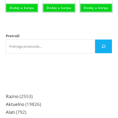
Dodaj u korpu
Dodaj u korpu
Dodaj u korpu
Pretraži
2553
Razno
2553
proizvoda
19826
Aktuelno
19826
proizvoda
792
Alati
792
proizvoda