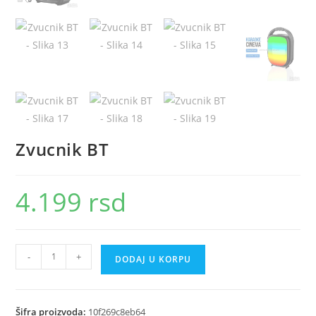
Zvucnik BT
4.199
rsd
Zvucnik
-
+
DODAJ U KORPU
BT
količina
Šifra proizvoda:
10f269c8eb64