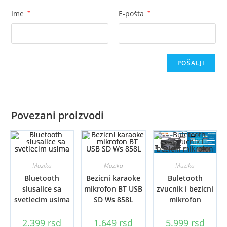
Ime
*
E-pošta
*
Povezani proizvodi
Muzika
Muzika
Muzika
Bluetooth
Bezicni karaoke
Buletooth
slusalice sa
mikrofon BT USB
zvucnik i bezicni
svetlecim usima
SD Ws 858L
mikrofon
2.399
rsd
1.649
rsd
5.999
rsd