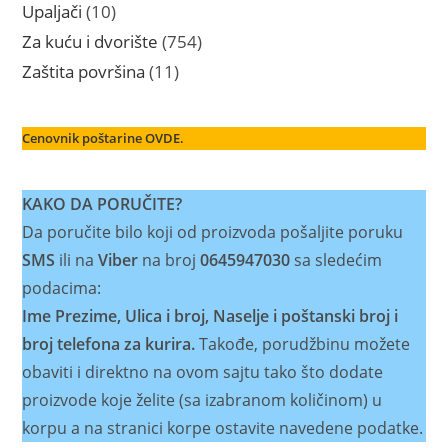
proizvoda
10
Upaljači
10
proizvoda
754
Za kuću i dvorište
754
proizvoda
11
Zaštita površina
11
proizvoda
Cenovnik poštarine OVDE.
KAKO DA PORUČITE?
Da poručite bilo koji od proizvoda pošaljite poruku
SMS
ili na
Viber
na broj
0645947030
sa sledećim
podacima:
Ime Prezime, Ulica i broj, Naselje i poštanski broj i
broj telefona za kurira.
Takođe, porudžbinu možete
obaviti i direktno na ovom sajtu tako što dodate
proizvode koje želite (sa izabranom količinom) u
korpu a na stranici korpe ostavite navedene podatke.