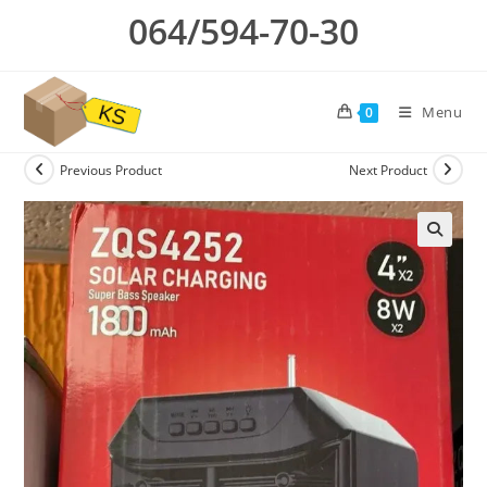
Skip
064/594-70-30
to
content
Menu
0
Previous Product
Next Product
🔍