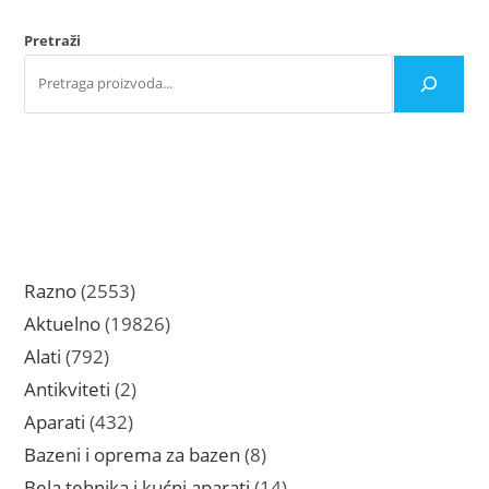
Pretraži
2553
Razno
2553
proizvoda
19826
Aktuelno
19826
proizvoda
792
Alati
792
proizvoda
2
Antikviteti
2
proizvoda
432
Aparati
432
proizvoda
8
Bazeni i oprema za bazen
8
proizvoda
14
Bela tehnika i kućni aparati
14