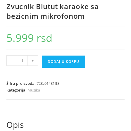
Zvucnik Blutut karaoke sa
bezicnim mikrofonom
5.999
rsd
Zvucnik
-
+
DODAJ U KORPU
Blutut
karaoke
sa
Šifra proizvoda:
728c01481ff8
bezicnim
Kategorija:
Muzika
mikrofonom
količina
Opis