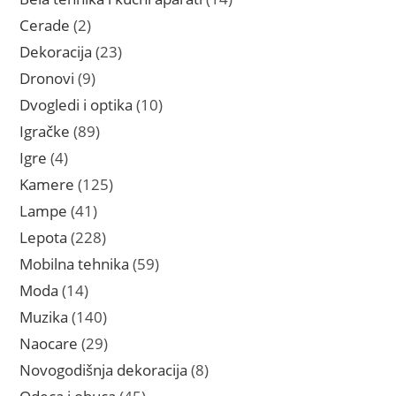
proizvoda
2
Cerade
2
proizvoda
23
Dekoracija
23
proizvoda
9
Dronovi
9
proizvoda
10
Dvogledi i optika
10
proizvoda
89
Igračke
89
proizvoda
4
Igre
4
proizvoda
125
Kamere
125
proizvoda
41
Lampe
41
proizvod
228
Lepota
228
proizvoda
59
Mobilna tehnika
59
proizvoda
14
Moda
14
proizvoda
140
Muzika
140
proizvoda
29
Naocare
29
proizvoda
8
Novogodišnja dekoracija
8
proizvoda
45