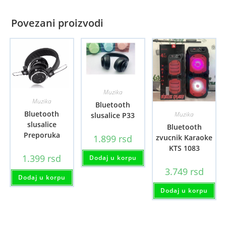
Povezani proizvodi
Muzika
Muzika
Bluetooth
Bluetooth
Muzika
slusalice P33
slusalice
Bluetooth
Preporuka
1.899
rsd
zvucnik Karaoke
KTS 1083
1.399
rsd
Dodaj u korpu
3.749
rsd
Dodaj u korpu
Dodaj u korpu