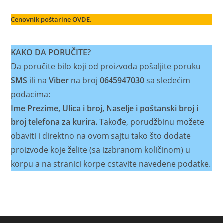
Cenovnik poštarine OVDE.
KAKO DA PORUČITE?
Da poručite bilo koji od proizvoda pošaljite poruku
SMS
ili na
Viber
na broj
0645947030
sa sledećim
podacima:
Ime Prezime, Ulica i broj, Naselje i poštanski broj i
broj telefona za kurira.
Takođe, porudžbinu možete
obaviti i direktno na ovom sajtu tako što dodate
proizvode koje želite (sa izabranom količinom) u
korpu a na stranici korpe ostavite navedene podatke.