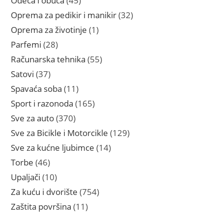
Odeca i obuca
45
proizvoda
32
Oprema za pedikir i manikir
32
proizvoda
1
Oprema za životinje
1
proizvod
28
Parfemi
28
proizvoda
55
Računarska tehnika
55
proizvoda
37
Satovi
37
proizvoda
11
Spavaća soba
11
proizvoda
165
Sport i razonoda
165
proizvoda
370
Sve za auto
370
proizvoda
129
Sve za Bicikle i Motorcikle
129
proizvoda
14
Sve za kućne ljubimce
14
proizvoda
46
Torbe
46
proizvoda
10
Upaljači
10
proizvoda
754
Za kuću i dvorište
754
proizvoda
11
Zaštita površina
11
proizvoda