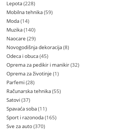
proizvod
228
Lepota
228
proizvoda
59
Mobilna tehnika
59
proizvoda
14
Moda
14
proizvoda
140
Muzika
140
proizvoda
29
Naocare
29
proizvoda
8
Novogodišnja dekoracija
8
proizvoda
45
Odeca i obuca
45
proizvoda
32
Oprema za pedikir i manikir
32
proizvoda
1
Oprema za životinje
1
proizvod
28
Parfemi
28
proizvoda
55
Računarska tehnika
55
proizvoda
37
Satovi
37
proizvoda
11
Spavaća soba
11
proizvoda
165
Sport i razonoda
165
proizvoda
370
Sve za auto
370