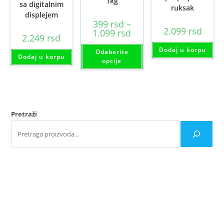
1kg
sa digitalnim
ruksak
displejem
399
rsd
–
2.099
rsd
Raspon
1.099
rsd
2.249
rsd
cena:
od
Ovaj
Dodaj u korpu
Odaberite
399 rsd
proizvod
Dodaj u korpu
do
ima
opcije
1.099 rsd
više
varijanti.
Opcije
mogu
biti
izabrane
na
Pretraži
stranici
proizvoda.