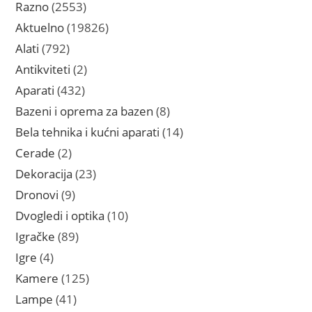
2553
Razno
2553
proizvoda
19826
Aktuelno
19826
proizvoda
792
Alati
792
proizvoda
2
Antikviteti
2
proizvoda
432
Aparati
432
proizvoda
8
Bazeni i oprema za bazen
8
proizvoda
14
Bela tehnika i kućni aparati
14
proizvoda
2
Cerade
2
proizvoda
23
Dekoracija
23
proizvoda
9
Dronovi
9
proizvoda
10
Dvogledi i optika
10
proizvoda
89
Igračke
89
proizvoda
4
Igre
4
proizvoda
125
Kamere
125
proizvoda
41
Lampe
41