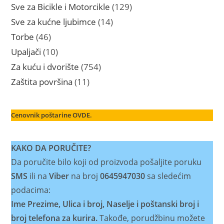
proizvoda
129
Sve za Bicikle i Motorcikle
129
proizvoda
14
Sve za kućne ljubimce
14
proizvoda
46
Torbe
46
proizvoda
10
Upaljači
10
proizvoda
754
Za kuću i dvorište
754
proizvoda
11
Zaštita površina
11
proizvoda
Cenovnik poštarine OVDE.
KAKO DA PORUČITE?
Da poručite bilo koji od proizvoda pošaljite poruku
SMS
ili na
Viber
na broj
0645947030
sa sledećim
podacima:
Ime Prezime, Ulica i broj, Naselje i poštanski broj i
broj telefona za kurira.
Takođe, porudžbinu možete