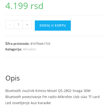
4.199
rsd
Zvucnik
-
+
DODAJ U KORPU
Bluetooth
Kimiso
QS
Šifra proizvoda:
8167feeb17c0
2802
Kategorija:
Aktuelno
količina
Opis
Bluetooth zvučnik Kimiso Mosel QS-2802 Snaga 30W
Bluetooth povezivanje Fm radio Mikrofon Usb ulaz Tf card
Led osvetljenje Aux Karaoke