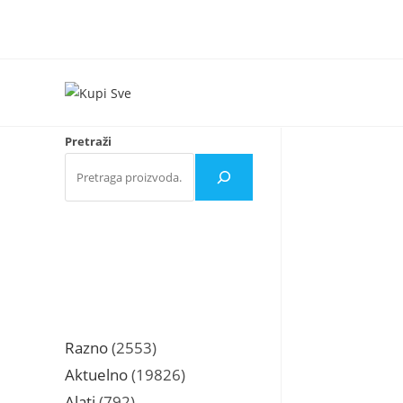
Skip
to
content
Pretraži
2553
Razno
2553
proizvoda
19826
Aktuelno
19826
proizvoda
792
Alati
792