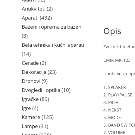
proizvoda
2
Antikviteti
2
proizvoda
432
Aparati
432
proizvoda
Bazeni i oprema za bazen
Opis
8
8
proizvoda
Bela tehnika i kućni aparati
Zvucnik blueto
14
14
CMIK MK-123
proizvoda
2
Cerade
2
proizvoda
23
Dekoracija
23
Uputstvo za up
proizvoda
9
Dronovi
9
1. SPEAKER
proizvoda
10
Dvogledi i optika
10
2. PLAY/PAUSE
proizvoda
89
Igračke
89
3. PREV
proizvoda
4
Igre
4
4. NEKST
proizvoda
125
Kamere
125
5. MODE
proizvoda
6. BAND SWITC
41
Lampe
41
7. VOLUME
proizvod
228