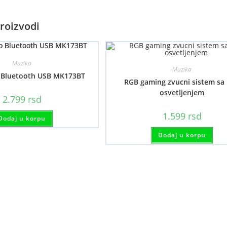
roizvodi
Muzika
Muzika
o Bluetooth USB MK173BT
RGB gaming zvucni sistem sa
osvetljenjem
2.799
rsd
1.599
rsd
Dodaj u korpu
Dodaj u korpu