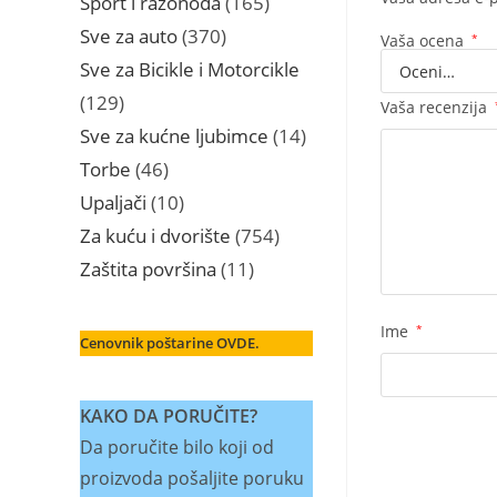
Sport i razonoda
165
proizvoda
370
Sve za auto
370
Vaša ocena
*
proizvoda
Sve za Bicikle i Motorcikle
129
129
Vaša recenzija
proizvoda
14
Sve za kućne ljubimce
14
proizvoda
46
Torbe
46
proizvoda
10
Upaljači
10
proizvoda
754
Za kuću i dvorište
754
proizvoda
11
Zaštita površina
11
proizvoda
Ime
*
Cenovnik poštarine OVDE.
KAKO DA PORUČITE?
Da poručite bilo koji od
proizvoda pošaljite poruku