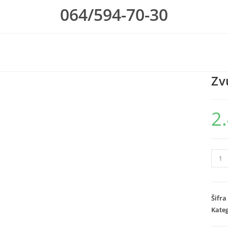
064/594-70-30
Zv
2
Zvuc
blue
CMI
MK
Šifra
123
Kateg
količ