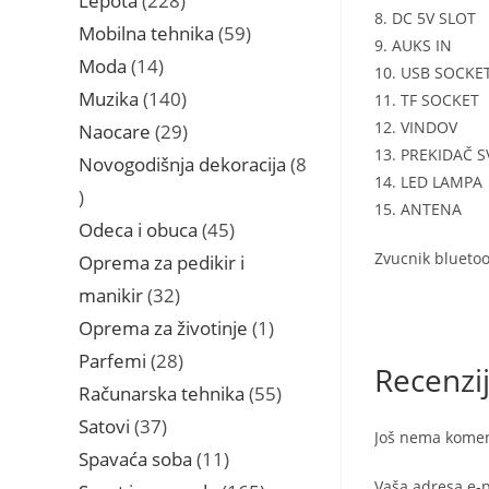
Lepota
228
8. DC 5V SLOT
proizvoda
59
Mobilna tehnika
59
9. AUKS IN
proizvoda
14
Moda
14
10. USB SOCKE
proizvoda
140
Muzika
140
11. TF SOCKET
proizvoda
12. VINDOV
29
Naocare
29
13. PREKIDAČ S
proizvoda
Novogodišnja dekoracija
8
14. LED LAMPA
8
15. ANTENA
proizvoda
45
Odeca i obuca
45
proizvoda
Zvucnik blueto
Oprema za pedikir i
32
manikir
32
proizvoda
1
Oprema za životinje
1
proizvod
28
Parfemi
28
Recenzi
proizvoda
55
Računarska tehnika
55
proizvoda
37
Satovi
37
Još nema komen
proizvoda
11
Spavaća soba
11
proizvoda
Vaša adresa e-p
165