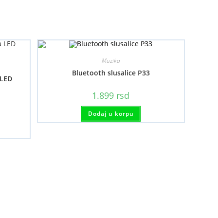
Muzika
Bluetooth slusalice P33
 LED
1.899
rsd
Dodaj u korpu