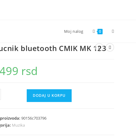
Toggle
Moj nalog
0
ucnik bluetooth CMIK MK 123
website
.499
rsd
search
nik
DODAJ U KORPU
tooth
K
 proizvoda:
90156c703796
orija:
Muzika
ina