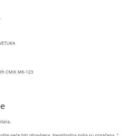
T
VETLIKA
oth CMIK MK-123
je
tara.
ošte neće biti objavljena.
Neophodna polja su označena
*