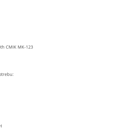
oth CMIK MK-123
otrebu:
H