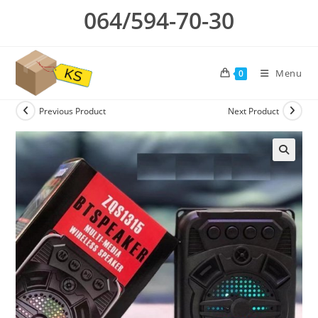
Skip
064/594-70-30
to
content
Menu
0
Previous Product
Next Product