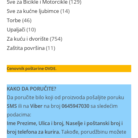
129
Sve za Bicikle i Motorcikle
129
proizvoda
14
Sve za kućne ljubimce
14
proizvoda
46
Torbe
46
proizvoda
10
Upaljači
10
proizvoda
754
Za kuću i dvorište
754
proizvoda
11
Zaštita površina
11
proizvoda
Cenovnik poštarine OVDE.
KAKO DA PORUČITE?
Da poručite bilo koji od proizvoda pošaljite poruku
SMS
ili na
Viber
na broj
0645947030
sa sledećim
podacima:
Ime Prezime, Ulica i broj, Naselje i poštanski broj i
broj telefona za kurira.
Takođe, porudžbinu možete