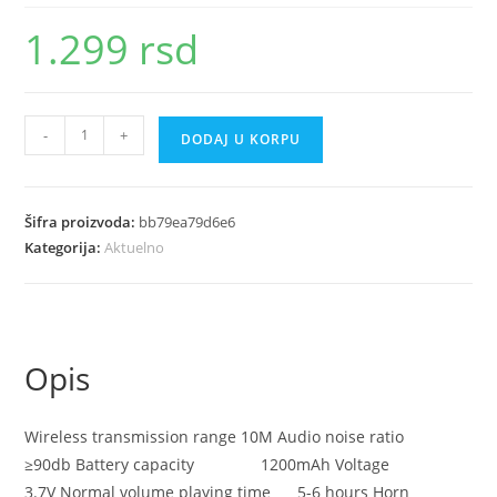
1.299
rsd
ZKS1315
-
+
DODAJ U KORPU
Blutut
zvucnik
USB
Šifra proizvoda:
bb79ea79d6e6
punjenje
Kategorija:
Aktuelno
količina
Opis
Wireless transmission range 10M Audio noise ratio
≥90db Battery capacity 1200mAh Voltage
3.7V Normal volume playing time 5-6 hours Horn