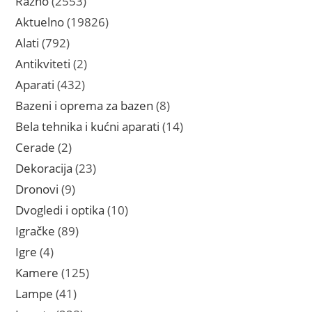
Razno
2553
proizvoda
19826
Aktuelno
19826
proizvoda
792
Alati
792
proizvoda
2
Antikviteti
2
proizvoda
432
Aparati
432
proizvoda
8
Bazeni i oprema za bazen
8
proizvoda
14
Bela tehnika i kućni aparati
14
proizvoda
2
Cerade
2
proizvoda
23
Dekoracija
23
proizvoda
9
Dronovi
9
proizvoda
10
Dvogledi i optika
10
proizvoda
89
Igračke
89
proizvoda
4
Igre
4
proizvoda
125
Kamere
125
proizvoda
41
Lampe
41
proizvod