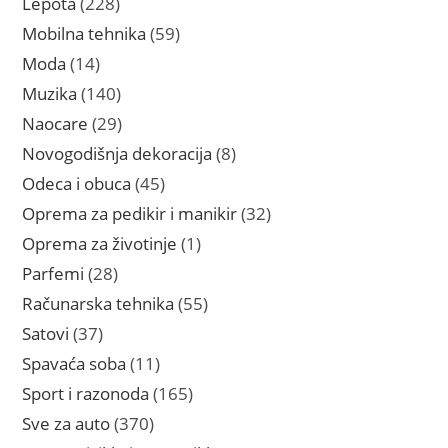
228
Lepota
228
proizvoda
59
Mobilna tehnika
59
proizvoda
14
Moda
14
proizvoda
140
Muzika
140
proizvoda
29
Naocare
29
proizvoda
8
Novogodišnja dekoracija
8
proizvoda
45
Odeca i obuca
45
proizvoda
32
Oprema za pedikir i manikir
32
proizvoda
1
Oprema za životinje
1
proizvod
28
Parfemi
28
proizvoda
55
Računarska tehnika
55
proizvoda
37
Satovi
37
proizvoda
11
Spavaća soba
11
proizvoda
165
Sport i razonoda
165
proizvoda
370
Sve za auto
370
proizvoda