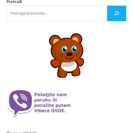
Pretraži
stranici
proizvoda.
2553