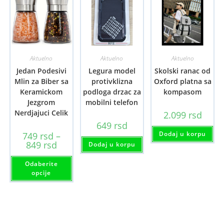
Aktuelno
Aktuelno
Aktuelno
Jedan Podesivi
Legura model
Skolski ranac od
Mlin za Biber sa
protivklizna
Oxford platna sa
Keramickom
podloga drzac za
kompasom
Jezgrom
mobilni telefon
Nerdjajuci Celik
2.099
rsd
649
rsd
Dodaj u korpu
749
rsd
–
Raspon
849
rsd
Dodaj u korpu
cena:
od
Ovaj
Odaberite
749 rsd
proizvod
do
ima
opcije
849 rsd
više
varijanti.
Opcije
mogu
biti
izabrane
na