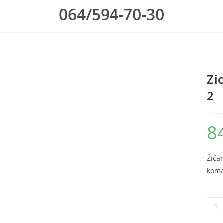
064/594-70-30
Zi
2
8
Žiča
kom
Zican
dina