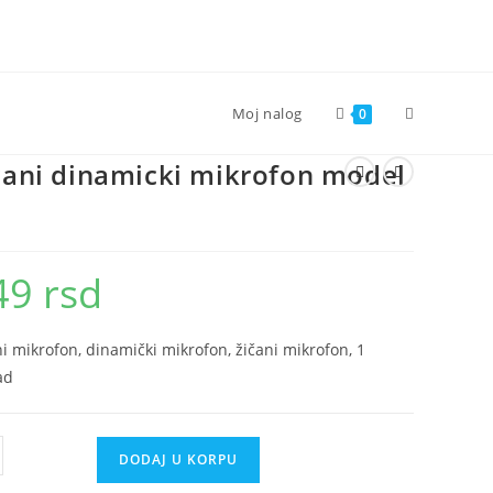
Toggle
Moj nalog
0
cani dinamicki mikrofon model
website
search
49
rsd
ni mikrofon, dinamički mikrofon, žičani mikrofon, 1
ad
i
DODAJ U KORPU
micki