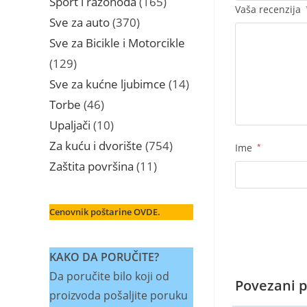
Sport i razonoda
165
Vaša recenzija
proizvoda
370
Sve za auto
370
proizvoda
Sve za Bicikle i Motorcikle
129
129
proizvoda
14
Sve za kućne ljubimce
14
proizvoda
46
Torbe
46
proizvoda
10
Upaljači
10
proizvoda
754
Za kuću i dvorište
754
Ime
*
proizvoda
11
Zaštita površina
11
proizvoda
Cenovnik poštarine OVDE.
KAKO DA PORUČITE?
Da poručite bilo koji od
Povezani p
proizvoda pošaljite poruku