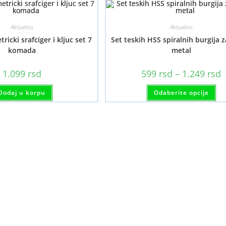
Aktuelno
Aktuelno
ricki srafciger i kljuc set 7
Set teskih HSS spiralnih burgija z
komada
metal
R
1.099
rsd
599
rsd
–
1.249
rsd
c
o
Ov
Dodaj u korpu
Odaberite opcije
5
pr
d
im
1
viš
var
Op
mo
bit
iz
na
str
pr