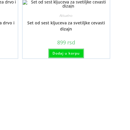
Aktuelno
a drvo i
Set od sest kljuceva za svetiljke cevasti
dizajn
aspon
899
rsd
ena:
d
aj
99 rsd
Dodaj u korpu
oizvod
o
a
.249 rsd
e
ijanti.
cije
gu
i
abrane
anici
oizvoda.