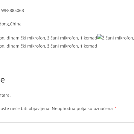
a: WF8885068
dong,China
je
tara.
ošte neće biti objavljena.
Neophodna polja su označena
*