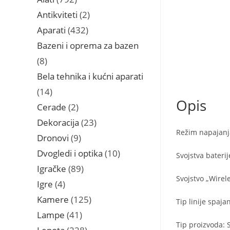
proizvoda
2
Antikviteti
2
proizvoda
432
Aparati
432
proizvoda
Bazeni i oprema za bazen
8
8
proizvoda
Bela tehnika i kućni aparati
14
14
Opis
proizvoda
2
Cerade
2
proizvoda
23
Dekoracija
23
Režim napajanj
proizvoda
9
Dronovi
9
proizvoda
10
Dvogledi i optika
10
Svojstva baterij
proizvoda
89
Igračke
89
Svojstvo „Wirele
proizvoda
4
Igre
4
proizvoda
125
Kamere
125
Tip linije spaja
proizvoda
41
Lampe
41
Tip proizvoda: 
proizvod
228