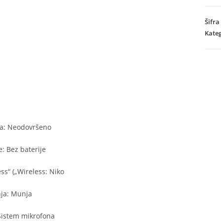
mikr
mode
Šifra
2
Kateg
količ
a: Neodovršeno
e: Bez baterije
ss“ („Wireless: Niko
nja: Munja
Sistem mikrofona