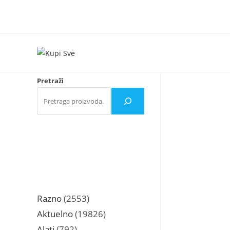
Skip
to
content
Pretraži
2553
Razno
2553
proizvoda
19826
Aktuelno
19826
proizvoda
792
Alati
792