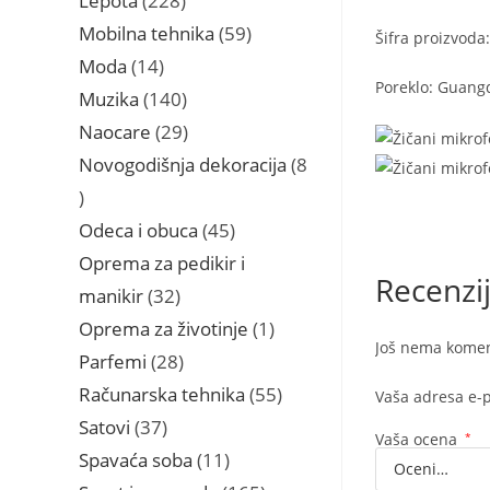
Lepota
228
proizvoda
59
Mobilna tehnika
59
Šifra proizvod
proizvoda
14
Moda
14
Poreklo: Guang
proizvoda
140
Muzika
140
proizvoda
29
Naocare
29
proizvoda
Novogodišnja dekoracija
8
8
proizvoda
45
Odeca i obuca
45
proizvoda
Oprema za pedikir i
Recenzi
32
manikir
32
proizvoda
1
Oprema za životinje
1
Još nema komen
proizvod
28
Parfemi
28
proizvoda
55
Računarska tehnika
55
Vaša adresa e-p
proizvoda
37
Satovi
37
Vaša ocena
*
proizvoda
11
Spavaća soba
11
proizvoda
165