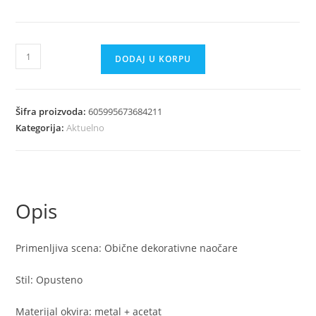
Zenske
DODAJ U KORPU
vrhunske
naocare
bez
Šifra proizvoda:
605995673684211
okvira
Kategorija:
Aktuelno
UV
zastita
količina
Opis
Primenljiva scena: Obične dekorativne naočare
Stil: Opusteno
Materijal okvira: metal + acetat