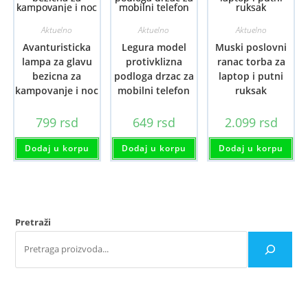
Aktuelno
Aktuelno
Aktuelno
Avanturisticka
Legura model
Muski poslovni
lampa za glavu
protivklizna
ranac torba za
bezicna za
podloga drzac za
laptop i putni
kampovanje i noc
mobilni telefon
ruksak
799
rsd
649
rsd
2.099
rsd
Dodaj u korpu
Dodaj u korpu
Dodaj u korpu
Pretraži