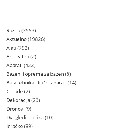
2553
Razno
2553
proizvoda
19826
Aktuelno
19826
proizvoda
792
Alati
792
proizvoda
2
Antikviteti
2
proizvoda
432
Aparati
432
proizvoda
8
Bazeni i oprema za bazen
8
proizvoda
14
Bela tehnika i kućni aparati
14
proizvoda
2
Cerade
2
proizvoda
23
Dekoracija
23
proizvoda
9
Dronovi
9
proizvoda
10
Dvogledi i optika
10
proizvoda
89
Igračke
89