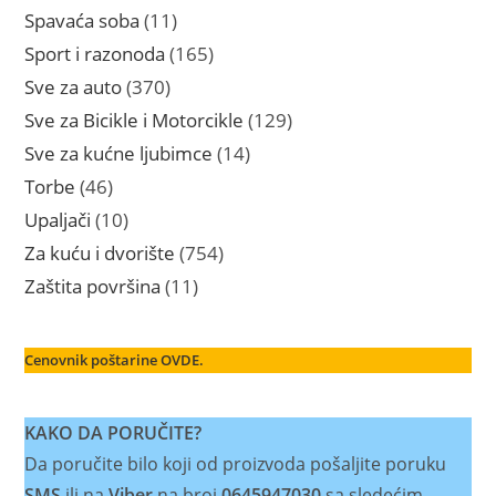
proizvoda
11
Spavaća soba
11
proizvoda
165
Sport i razonoda
165
proizvoda
370
Sve za auto
370
proizvoda
129
Sve za Bicikle i Motorcikle
129
proizvoda
14
Sve za kućne ljubimce
14
proizvoda
46
Torbe
46
proizvoda
10
Upaljači
10
proizvoda
754
Za kuću i dvorište
754
proizvoda
11
Zaštita površina
11
proizvoda
Cenovnik poštarine OVDE.
KAKO DA PORUČITE?
Da poručite bilo koji od proizvoda pošaljite poruku
SMS
ili na
Viber
na broj
0645947030
sa sledećim