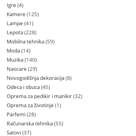
proizvoda
4
Igre
4
proizvoda
125
Kamere
125
proizvoda
41
Lampe
41
proizvod
228
Lepota
228
proizvoda
59
Mobilna tehnika
59
proizvoda
14
Moda
14
proizvoda
140
Muzika
140
proizvoda
29
Naocare
29
proizvoda
8
Novogodišnja dekoracija
8
proizvoda
45
Odeca i obuca
45
proizvoda
32
Oprema za pedikir i manikir
32
proizvoda
1
Oprema za životinje
1
proizvod
28
Parfemi
28
proizvoda
55
Računarska tehnika
55
proizvoda
37
Satovi
37