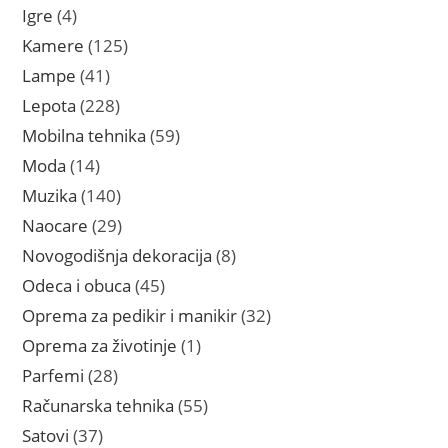
proizvoda
4
Igre
4
proizvoda
125
Kamere
125
proizvoda
41
Lampe
41
proizvod
228
Lepota
228
proizvoda
59
Mobilna tehnika
59
proizvoda
14
Moda
14
proizvoda
140
Muzika
140
proizvoda
29
Naocare
29
proizvoda
8
Novogodišnja dekoracija
8
proizvoda
45
Odeca i obuca
45
proizvoda
32
Oprema za pedikir i manikir
32
proizvoda
1
Oprema za životinje
1
proizvod
28
Parfemi
28
proizvoda
55
Računarska tehnika
55
proizvoda
37
Satovi
37