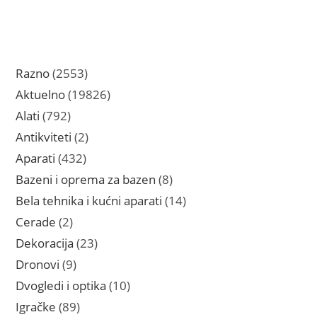
2553
Razno
2553
proizvoda
19826
Aktuelno
19826
proizvoda
792
Alati
792
proizvoda
2
Antikviteti
2
proizvoda
432
Aparati
432
proizvoda
8
Bazeni i oprema za bazen
8
proizvoda
14
Bela tehnika i kućni aparati
14
proizvoda
2
Cerade
2
proizvoda
23
Dekoracija
23
proizvoda
9
Dronovi
9
proizvoda
10
Dvogledi i optika
10
proizvoda
89
Igračke
89