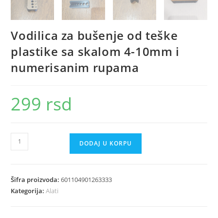
Vodilica za bušenje od teške
plastike sa skalom 4-10mm i
numerisanim rupama
299
rsd
Vodilica
DODAJ U KORPU
za
bušenje
od
Šifra proizvoda:
601104901263333
teške
Kategorija:
Alati
plastike
sa