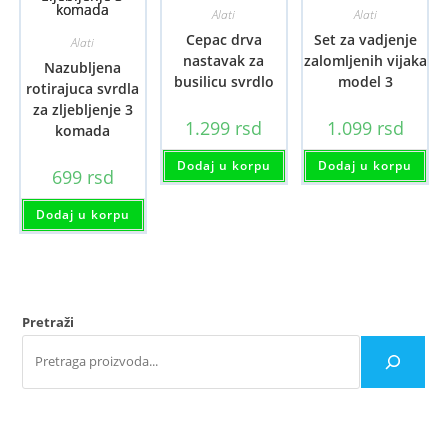
Alati
Alati
Cepac drva
Set za vadjenje
Alati
nastavak za
zalomljenih vijaka
Nazubljena
busilicu svrdlo
model 3
rotirajuca svrdla
za zljebljenje 3
1.299
rsd
1.099
rsd
komada
Dodaj u korpu
Dodaj u korpu
699
rsd
Dodaj u korpu
Pretraži