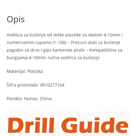
skalom
4-
Opis
10mm
i
numerisanim
Vodilica za bušenje od teške plastike sa skalom 4-10mm i
rupama
numerisanim rupama (1-100) – Precizni alati za bušenje
količina
pogodni za drvo i gips kartonske ploče – Kompatibilna sa
burgijama 4-10mm, ručna vodilica za bušenje
Materijal: Plastika
Šifra proizvoda: VR10277164
Poreklo: Hunan, China