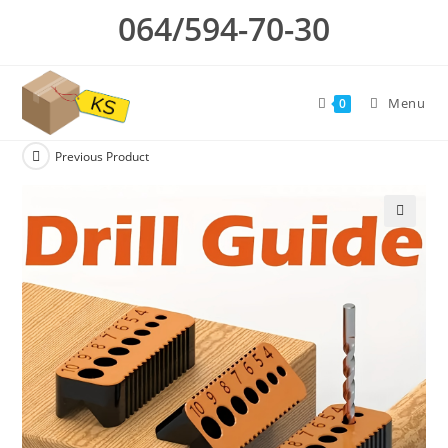
Skip
064/594-70-30
to
content
Menu
0
Previous Product
🔍