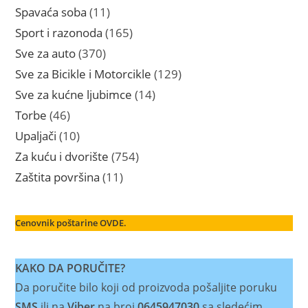
proizvoda
11
Spavaća soba
11
proizvoda
165
Sport i razonoda
165
proizvoda
370
Sve za auto
370
proizvoda
129
Sve za Bicikle i Motorcikle
129
proizvoda
14
Sve za kućne ljubimce
14
proizvoda
46
Torbe
46
proizvoda
10
Upaljači
10
proizvoda
754
Za kuću i dvorište
754
proizvoda
11
Zaštita površina
11
proizvoda
Cenovnik poštarine OVDE.
KAKO DA PORUČITE?
Da poručite bilo koji od proizvoda pošaljite poruku
SMS
ili na
Viber
na broj
0645947030
sa sledećim