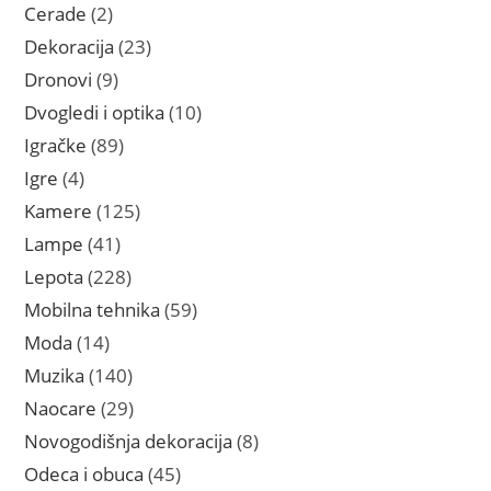
proizvoda
2
Cerade
2
proizvoda
23
Dekoracija
23
proizvoda
9
Dronovi
9
proizvoda
10
Dvogledi i optika
10
proizvoda
89
Igračke
89
proizvoda
4
Igre
4
proizvoda
125
Kamere
125
proizvoda
41
Lampe
41
proizvod
228
Lepota
228
proizvoda
59
Mobilna tehnika
59
proizvoda
14
Moda
14
proizvoda
140
Muzika
140
proizvoda
29
Naocare
29
proizvoda
8
Novogodišnja dekoracija
8
proizvoda
45
Odeca i obuca
45