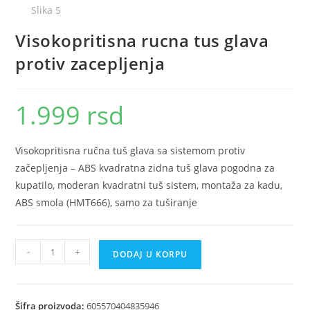
Visokopritisna rucna tus glava
protiv zacepljenja
1.999
rsd
Visokopritisna ručna tuš glava sa sistemom protiv
začepljenja – ABS kvadratna zidna tuš glava pogodna za
kupatilo, moderan kvadratni tuš sistem, montaža za kadu,
ABS smola (HMT666), samo za tuširanje
Visokopritisna
-
+
DODAJ U KORPU
rucna
tus
glava
Šifra proizvoda:
605570404835946