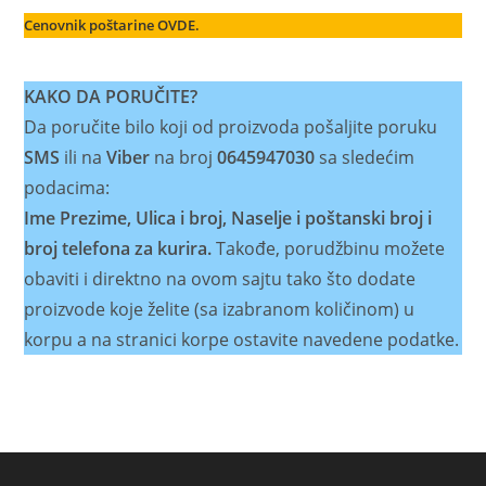
Cenovnik poštarine OVDE.
KAKO DA PORUČITE?
Da poručite bilo koji od proizvoda pošaljite poruku
SMS
ili na
Viber
na broj
0645947030
sa sledećim
podacima:
Ime Prezime, Ulica i broj, Naselje i poštanski broj i
broj telefona za kurira.
Takođe, porudžbinu možete
obaviti i direktno na ovom sajtu tako što dodate
proizvode koje želite (sa izabranom količinom) u
korpu a na stranici korpe ostavite navedene podatke.