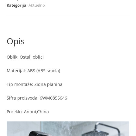
protiv
Kategorija:
Aktuelno
zacepljenja
količina
Opis
Oblik: Ostali oblici
Materijal: ABS (ABS smola)
Tip montaže: Zidna planina
Šifra proizvoda: 6WM0855646
Poreklo: Anhui,China