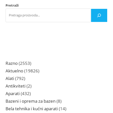
na
Pretraži
stranici
proizvoda.
2553
Razno
2553
proizvoda
19826
Aktuelno
19826
proizvoda
792
Alati
792
proizvoda
2
Antikviteti
2
proizvoda
432
Aparati
432
proizvoda
8
Bazeni i oprema za bazen
8
proizvoda
14
Bela tehnika i kućni aparati
14