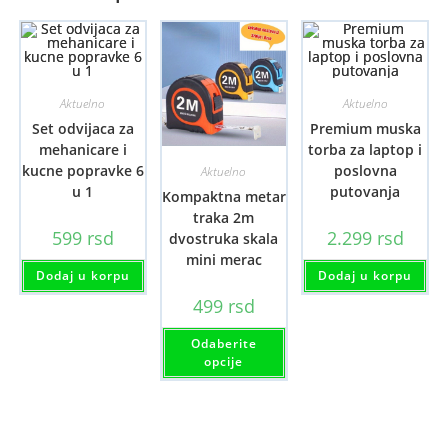
Aktuelno
Aktuelno
Set odvijaca za
Premium muska
mehanicare i
torba za laptop i
kucne popravke 6
poslovna
Aktuelno
u 1
putovanja
Kompaktna metar
traka 2m
599
rsd
2.299
rsd
dvostruka skala
mini merac
Dodaj u korpu
Dodaj u korpu
499
rsd
Ovaj
Odaberite
proizvod
ima
opcije
više
varijanti.
Opcije
mogu
biti
izabrane