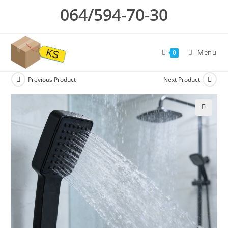
Skip
064/594-70-30
to
content
Menu
0
Previous Product
Next Product
🔍