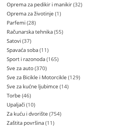
proizvoda
32
Oprema za pedikir i manikir
32
proizvoda
1
Oprema za životinje
1
proizvod
28
Parfemi
28
proizvoda
55
Računarska tehnika
55
proizvoda
37
Satovi
37
proizvoda
11
Spavaća soba
11
proizvoda
165
Sport i razonoda
165
proizvoda
370
Sve za auto
370
proizvoda
129
Sve za Bicikle i Motorcikle
129
proizvoda
14
Sve za kućne ljubimce
14
proizvoda
46
Torbe
46
proizvoda
10
Upaljači
10
proizvoda
754
Za kuću i dvorište
754
proizvoda
11
Zaštita površina
11
proizvoda