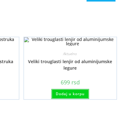
Aktuelno
struka
Veliki trouglasti lenjir od aluminijumske
legure
699
rsd
aj
Dodaj u korpu
oizvod
a
e
ijanti.
cije
gu
i
abrane
anici
oizvoda.