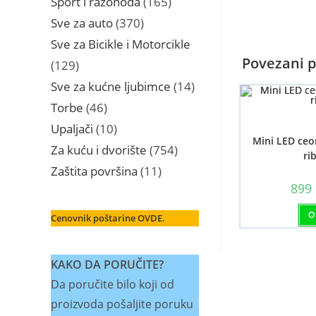
Sport i razonoda
165
proizvoda
370
Sve za auto
370
proizvoda
Sve za Bicikle i Motorcikle
Povezani p
129
129
proizvoda
14
Sve za kućne ljubimce
14
proizvoda
46
Torbe
46
proizvoda
10
Upaljači
10
Mini LED ceo
proizvoda
754
Za kuću i dvorište
754
ri
proizvoda
11
Zaštita površina
11
proizvoda
899
O
Cenovnik poštarine OVDE.
KAKO DA PORUČITE?
Da poručite bilo koji od
proizvoda pošaljite poruku