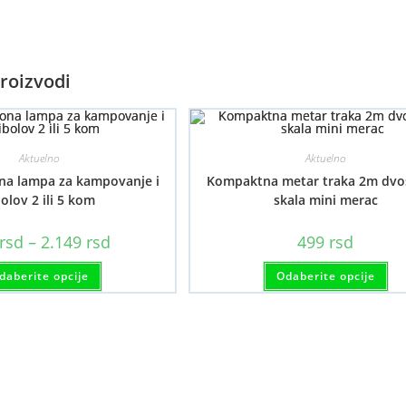
roizvodi
Aktuelno
Aktuelno
na lampa za kampovanje i
Kompaktna metar traka 2m dvo
bolov 2 ili 5 kom
skala mini merac
Raspon
rsd
–
2.149
rsd
499
rsd
cena:
od
Ovaj
Ov
daberite opcije
899 rsd
Odaberite opcije
proizvod
pr
do
ima
im
2.149 rsd
više
viš
varijanti.
var
Opcije
Op
mogu
mo
biti
bit
izabrane
iz
na
na
stranici
str
proizvoda.
pr