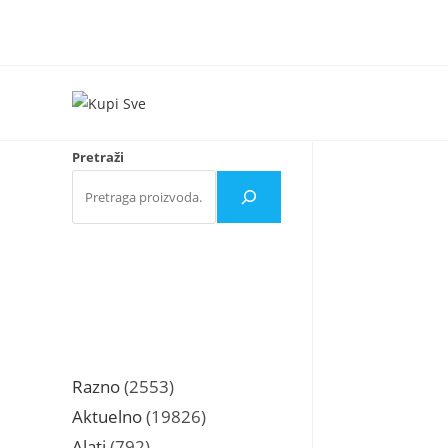
Skip
to
content
Pretraži
2553
Razno
2553
proizvoda
19826
Aktuelno
19826
proizvoda
792
Alati
792