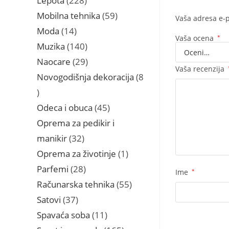
Lepota
228
proizvoda
59
Mobilna tehnika
59
Vaša adresa e-p
proizvoda
14
Moda
14
Vaša ocena
*
proizvoda
140
Muzika
140
proizvoda
29
Naocare
29
Vaša recenzija
proizvoda
Novogodišnja dekoracija
8
8
proizvoda
45
Odeca i obuca
45
proizvoda
Oprema za pedikir i
32
manikir
32
proizvoda
1
Oprema za životinje
1
proizvod
28
Parfemi
28
Ime
*
proizvoda
55
Računarska tehnika
55
proizvoda
37
Satovi
37
proizvoda
11
Spavaća soba
11
proizvoda
165