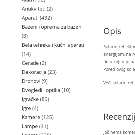
proizvoda
2
Antikviteti
2
proizvoda
432
Aparati
432
proizvoda
Bazeni i oprema za bazen
Opis
8
8
proizvoda
Bela tehnika i kućni aparati
Solarni reflekt
14
14
energijom, na re
proizvoda
delu koji nije n
2
Cerade
2
Pored ovog sola
proizvoda
23
Dekoracija
23
proizvoda
9
Dronovi
9
Veći solarni ref
proizvoda
10
Dvogledi i optika
10
proizvoda
89
Igračke
89
proizvoda
4
Igre
4
Recenzi
proizvoda
125
Kamere
125
proizvoda
41
Lampe
41
Još nema komen
proizvod
228