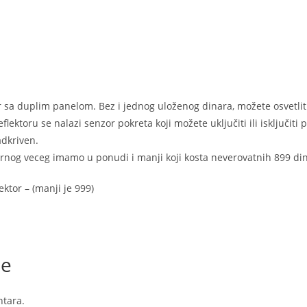
or sa duplim panelom. Bez i jednog uloženog dinara, možete osvetl
flektoru se nalazi senzor pokreta koji možete uključiti ili isključiti
adkriven.
rnog veceg imamo u ponudi i manji koji kosta neverovatnih 899 din
lektor – (manji je 999)
je
tara.