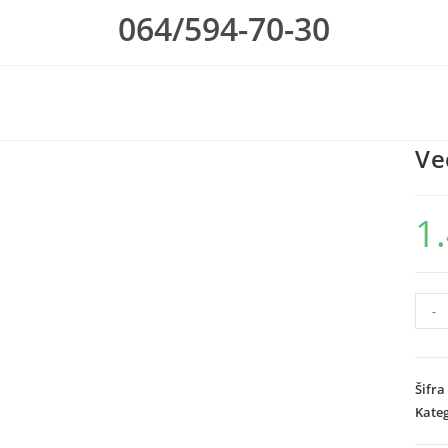
064/594-70-30
Ve
1
Veci
-
solar
refle
količ
Šifra
Kateg