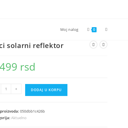
Toggle
Moj nalog
0
ci solarni reflektor
website
.499
rsd
search
+
DODAJ U KORPU
ni
ktor
ina
 proizvoda:
050dbb1c426b
orija:
Aktuelno