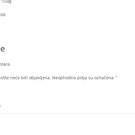
 150g
tik
je
tara.
ošte neće biti objavljena.
Neophodna polja su označena
*
*