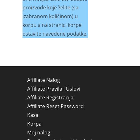
proizvode koje želite (sa
izabranom količinom) u
korpu a na stranici korpe
ostavite navedene podatke.
Affiliate Nalog
Affiliate Pravila i Uslovi
Affiliate Registracija
Affiliate Reset Password
Kasa
Korpa
Moj nalog