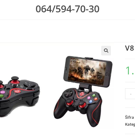
064/594-70-30
V8
1
V8
-
Bezi
dzojs
količ
Šifra
Kateg