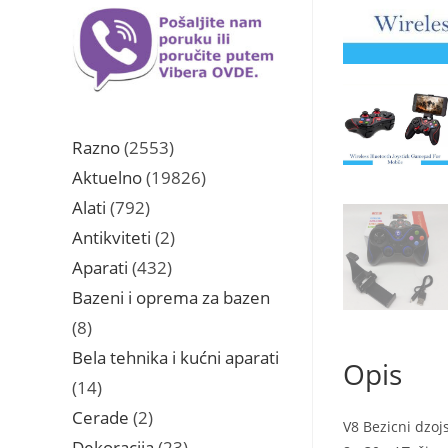
2553
Razno
2553
proizvoda
19826
Aktuelno
19826
proizvoda
792
Alati
792
proizvoda
2
Antikviteti
2
proizvoda
432
Aparati
432
proizvoda
Bazeni i oprema za bazen
8
8
proizvoda
Bela tehnika i kućni aparati
Opis
14
14
proizvoda
2
Cerade
2
V8 Bezicni dzoj
proizvoda
23
Dekoracija
23