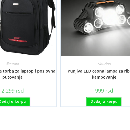
Aktuelno
Aktuelno
torba za laptop i poslovna
Punjiva LED ceona lampa za rib
putovanja
kampovanje
2.299
rsd
999
rsd
Dodaj u korpu
Dodaj u korpu