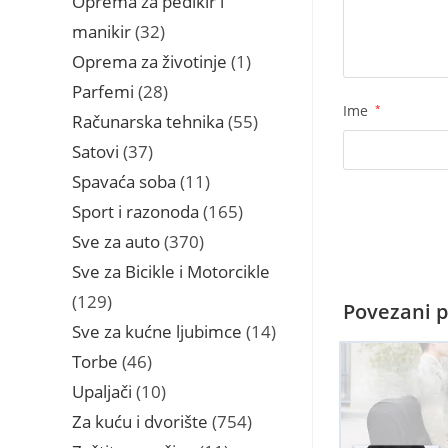
Oprema za pedikir i
32
manikir
32
proizvoda
1
Oprema za životinje
1
proizvod
28
Parfemi
28
Ime
*
proizvoda
55
Računarska tehnika
55
proizvoda
37
Satovi
37
proizvoda
11
Spavaća soba
11
proizvoda
165
Sport i razonoda
165
proizvoda
370
Sve za auto
370
proizvoda
Sve za Bicikle i Motorcikle
129
129
Povezani p
proizvoda
14
Sve za kućne ljubimce
14
proizvoda
46
Torbe
46
proizvoda
10
Upaljači
10
proizvoda
754
Za kuću i dvorište
754
proizvoda