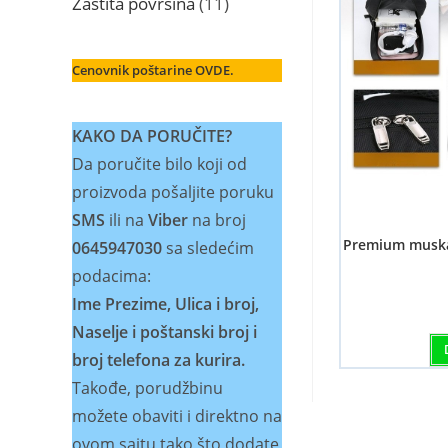
11
Zaštita površina
11
proizvoda
Cenovnik poštarine OVDE.
KAKO DA PORUČITE?
Da poručite bilo koji od
proizvoda pošaljite poruku
SMS
ili na
Viber
na broj
Premium muska 
0645947030
sa sledećim
podacima:
Ime Prezime, Ulica i broj,
Naselje i poštanski broj i
broj telefona za kurira.
Takođe, porudžbinu
možete obaviti i direktno na
ovom sajtu tako što dodate