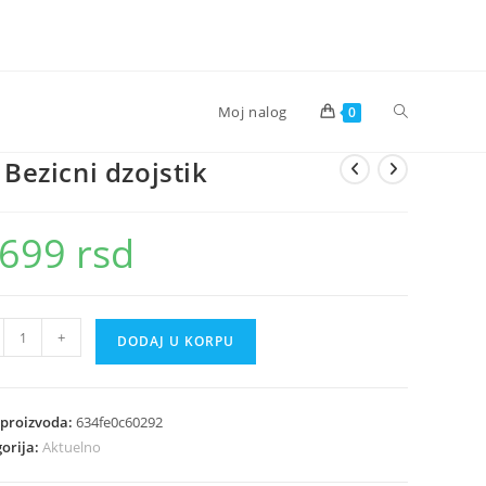
Toggle
Moj nalog
0
 Bezicni dzojstik
website
.699
rsd
search
+
DODAJ U KORPU
cni
tik
ina
 proizvoda:
634fe0c60292
orija:
Aktuelno