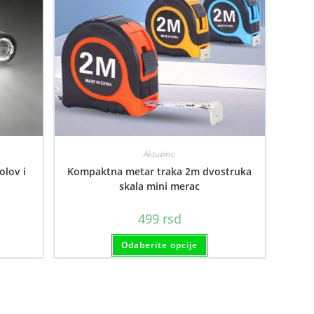
Aktuelno
olov i
Kompaktna metar traka 2m dvostruka
skala mini merac
499
rsd
Ovaj
Odaberite opcije
proizvod
ima
više
varijanti.
Opcije
mogu
biti