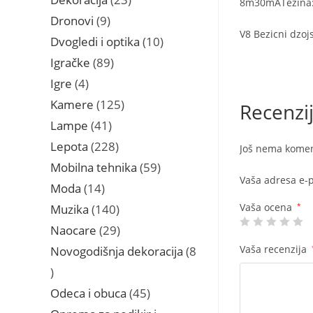
8m30mATežina:
proizvoda
9
Dronovi
9
V8 Bezicni dzojs
proizvoda
10
Dvogledi i optika
10
proizvoda
89
Igračke
89
proizvoda
4
Igre
4
proizvoda
125
Kamere
125
Recenzi
proizvoda
41
Lampe
41
proizvod
228
Lepota
228
Još nema komen
proizvoda
59
Mobilna tehnika
59
Vaša adresa e-p
proizvoda
14
Moda
14
proizvoda
Vaša ocena
*
140
Muzika
140
proizvoda
29
Naocare
29
proizvoda
Vaša recenzija
Novogodišnja dekoracija
8
8
proizvoda
45
Odeca i obuca
45
proizvoda