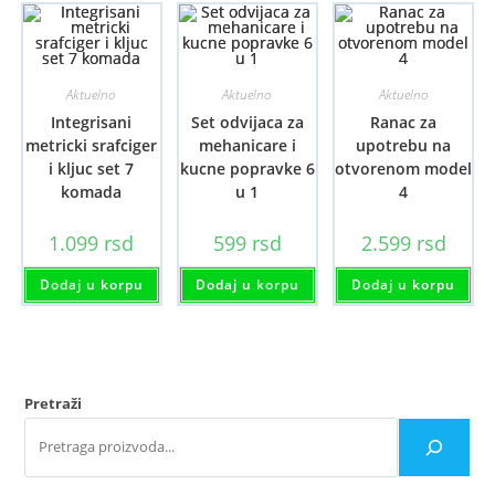
Aktuelno
Aktuelno
Aktuelno
Integrisani
Set odvijaca za
Ranac za
metricki srafciger
mehanicare i
upotrebu na
i kljuc set 7
kucne popravke 6
otvorenom model
komada
u 1
4
1.099
rsd
599
rsd
2.599
rsd
Dodaj u korpu
Dodaj u korpu
Dodaj u korpu
Pretraži