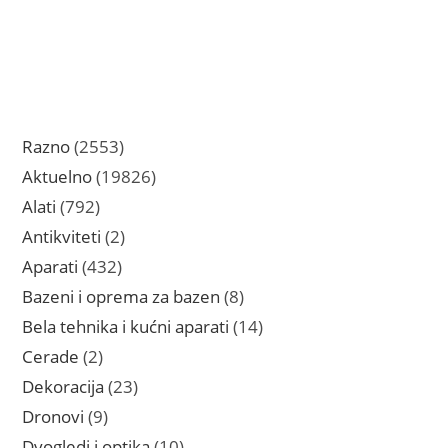
2553
Razno
2553
proizvoda
19826
Aktuelno
19826
proizvoda
792
Alati
792
proizvoda
2
Antikviteti
2
proizvoda
432
Aparati
432
proizvoda
8
Bazeni i oprema za bazen
8
proizvoda
14
Bela tehnika i kućni aparati
14
proizvoda
2
Cerade
2
proizvoda
23
Dekoracija
23
proizvoda
9
Dronovi
9
proizvoda
10
Dvogledi i optika
10