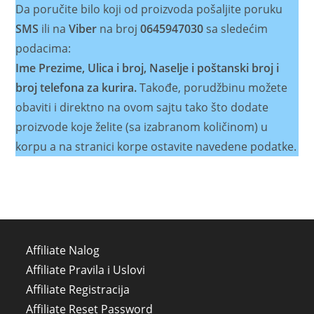
Da poručite bilo koji od proizvoda pošaljite poruku
SMS
ili na
Viber
na broj
0645947030
sa sledećim
podacima:
Ime Prezime, Ulica i broj, Naselje i poštanski broj i
broj telefona za kurira.
Takođe, porudžbinu možete
obaviti i direktno na ovom sajtu tako što dodate
proizvode koje želite (sa izabranom količinom) u
korpu a na stranici korpe ostavite navedene podatke.
Affiliate Nalog
Affiliate Pravila i Uslovi
Affiliate Registracija
Affiliate Reset Password