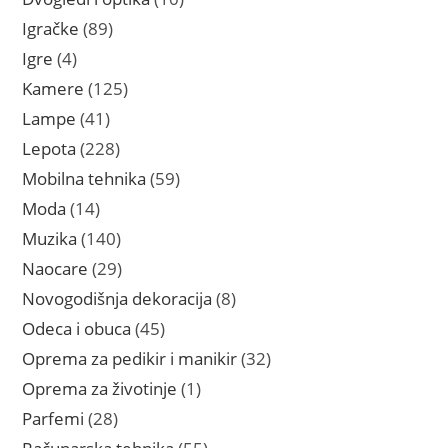
proizvoda
89
Igračke
89
proizvoda
4
Igre
4
proizvoda
125
Kamere
125
proizvoda
41
Lampe
41
proizvod
228
Lepota
228
proizvoda
59
Mobilna tehnika
59
proizvoda
14
Moda
14
proizvoda
140
Muzika
140
proizvoda
29
Naocare
29
proizvoda
8
Novogodišnja dekoracija
8
proizvoda
45
Odeca i obuca
45
proizvoda
32
Oprema za pedikir i manikir
32
proizvoda
1
Oprema za životinje
1
proizvod
28
Parfemi
28
proizvoda
55