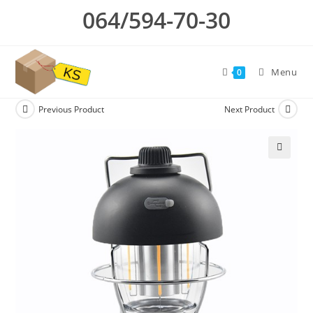
Skip
064/594-70-30
to
content
Menu
0
Previous Product
Next Product
🔍