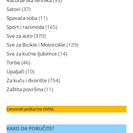
Računarska tehnika
55
proizvoda
37
Satovi
37
proizvoda
11
Spavaća soba
11
proizvoda
165
Sport i razonoda
165
proizvoda
370
Sve za auto
370
proizvoda
129
Sve za Bicikle i Motorcikle
129
proizvoda
14
Sve za kućne ljubimce
14
proizvoda
46
Torbe
46
proizvoda
10
Upaljači
10
proizvoda
754
Za kuću i dvorište
754
proizvoda
11
Zaštita površina
11
proizvoda
Cenovnik poštarine OVDE.
KAKO DA PORUČITE?