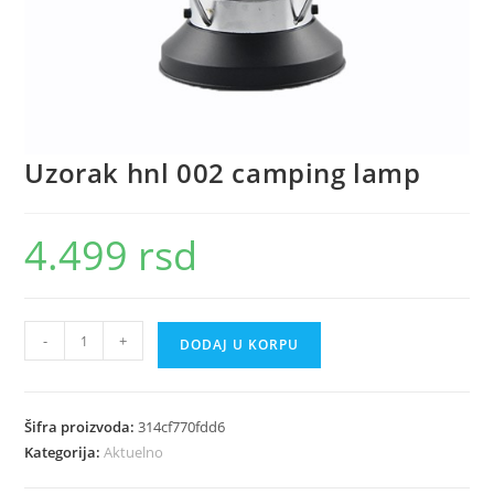
Uzorak hnl 002 camping lamp
4.499
rsd
Uzorak
-
+
DODAJ U KORPU
hnl
002
camping
Šifra proizvoda:
314cf770fdd6
lamp
Kategorija:
Aktuelno
količina