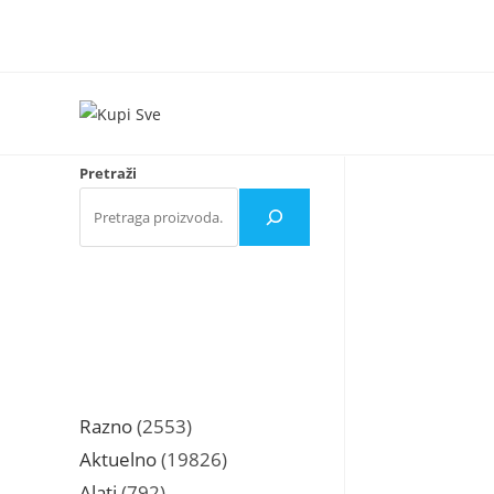
Skip
to
content
Pretraži
2553
Razno
2553
proizvoda
19826
Aktuelno
19826
proizvoda
792
Alati
792