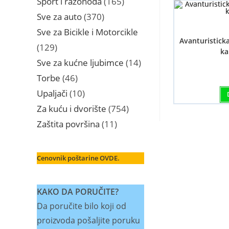
Sport i razonoda
165
proizvoda
370
Sve za auto
370
proizvoda
Sve za Bicikle i Motorcikle
Avanturistick
129
129
ka
proizvoda
14
Sve za kućne ljubimce
14
proizvoda
46
Torbe
46
proizvoda
10
Upaljači
10
proizvoda
754
Za kuću i dvorište
754
proizvoda
11
Zaštita površina
11
proizvoda
Cenovnik poštarine OVDE.
KAKO DA PORUČITE?
Da poručite bilo koji od
proizvoda pošaljite poruku