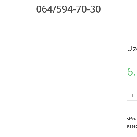
064/594-70-30
Uz
6
Uzor
him
002
ice
Šifra
crea
Kateg
make