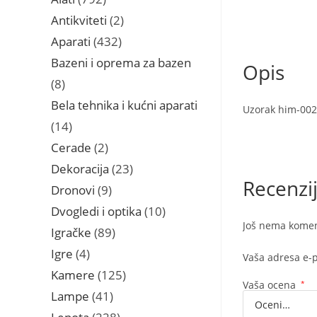
proizvoda
2
Antikviteti
2
proizvoda
432
Aparati
432
proizvoda
Bazeni i oprema za bazen
Opis
8
8
proizvoda
Bela tehnika i kućni aparati
Uzorak him-002
14
14
proizvoda
2
Cerade
2
proizvoda
23
Dekoracija
23
Recenzi
proizvoda
9
Dronovi
9
proizvoda
10
Dvogledi i optika
10
Još nema komen
proizvoda
89
Igračke
89
proizvoda
4
Igre
4
Vaša adresa e-p
proizvoda
125
Kamere
125
Vaša ocena
*
proizvoda
41
Lampe
41
proizvod
228