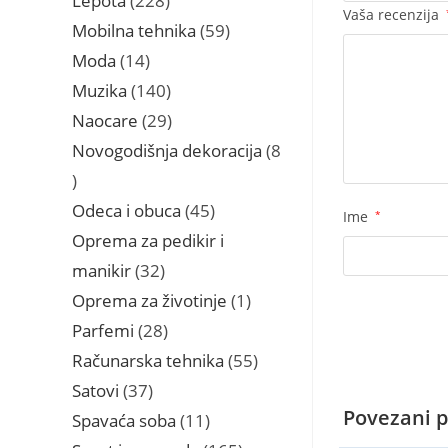
Lepota
228
Vaša recenzija
proizvoda
59
Mobilna tehnika
59
proizvoda
14
Moda
14
proizvoda
140
Muzika
140
proizvoda
29
Naocare
29
proizvoda
Novogodišnja dekoracija
8
8
proizvoda
45
Odeca i obuca
45
Ime
*
proizvoda
Oprema za pedikir i
32
manikir
32
proizvoda
1
Oprema za životinje
1
proizvod
28
Parfemi
28
proizvoda
55
Računarska tehnika
55
proizvoda
37
Satovi
37
proizvoda
Povezani p
11
Spavaća soba
11
proizvoda
165