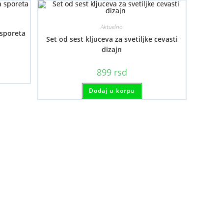
Aktuelno
 sporeta
Set od sest kljuceva za svetiljke cevasti
dizajn
899
rsd
Dodaj u korpu