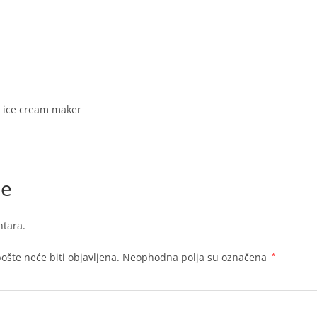
količ
 ice cream maker
je
tara.
ošte neće biti objavljena.
Neophodna polja su označena
*