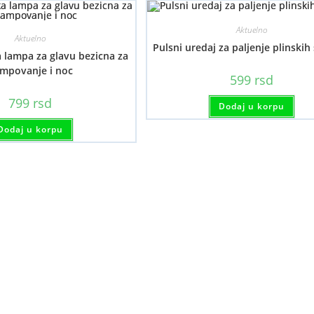
Aktuelno
Aktuelno
Pulsni uredaj za paljenje plinskih
a lampa za glavu bezicna za
mpovanje i noc
599
rsd
799
rsd
Dodaj u korpu
Dodaj u korpu