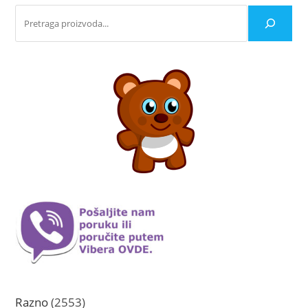
proizvoda.
2553
Razno
2553