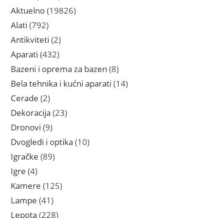
proizvoda
19826
Aktuelno
19826
proizvoda
792
Alati
792
proizvoda
2
Antikviteti
2
proizvoda
432
Aparati
432
proizvoda
8
Bazeni i oprema za bazen
8
proizvoda
14
Bela tehnika i kućni aparati
14
proizvoda
2
Cerade
2
proizvoda
23
Dekoracija
23
proizvoda
9
Dronovi
9
proizvoda
10
Dvogledi i optika
10
proizvoda
89
Igračke
89
proizvoda
4
Igre
4
proizvoda
125
Kamere
125
proizvoda
41
Lampe
41
proizvod
228
Lepota
228