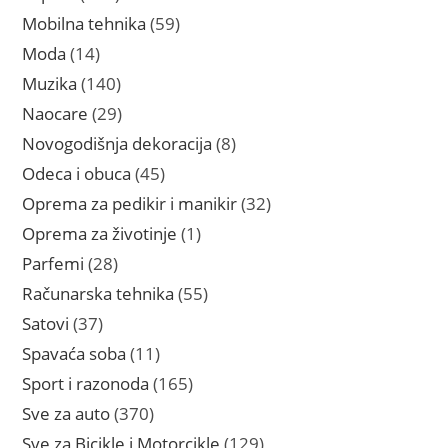
proizvoda
59
Mobilna tehnika
59
proizvoda
14
Moda
14
proizvoda
140
Muzika
140
proizvoda
29
Naocare
29
proizvoda
8
Novogodišnja dekoracija
8
proizvoda
45
Odeca i obuca
45
proizvoda
32
Oprema za pedikir i manikir
32
proizvoda
1
Oprema za životinje
1
proizvod
28
Parfemi
28
proizvoda
55
Računarska tehnika
55
proizvoda
37
Satovi
37
proizvoda
11
Spavaća soba
11
proizvoda
165
Sport i razonoda
165
proizvoda
370
Sve za auto
370
proizvoda
129
Sve za Bicikle i Motorcikle
129