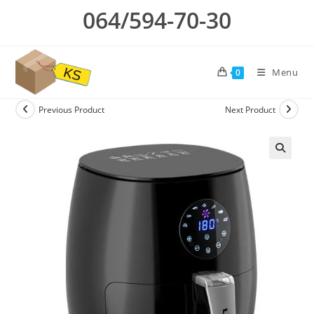
Skip
064/594-70-30
to
content
Menu
0
Previous Product
Next Product