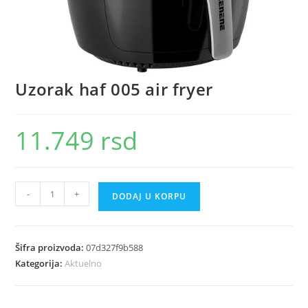
Uzorak haf 005 air fryer
11.749
rsd
Uzorak
-
+
DODAJ U KORPU
haf
005
air
Šifra proizvoda:
07d327f9b588
fryer
Kategorija:
Aktuelno
količina