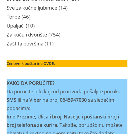
proizvoda
14
Sve za kućne ljubimce
14
proizvoda
46
Torbe
46
proizvoda
10
Upaljači
10
proizvoda
754
Za kuću i dvorište
754
proizvoda
11
Zaštita površina
11
proizvoda
Cenovnik poštarine OVDE.
KAKO DA PORUČITE?
Da poručite bilo koji od proizvoda pošaljite poruku
SMS
ili na
Viber
na broj
0645947030
sa sledećim
podacima:
Ime Prezime, Ulica i broj, Naselje i poštanski broj i
broj telefona za kurira.
Takođe, porudžbinu možete
obaviti i direktno na ovom sajtu tako što dodate