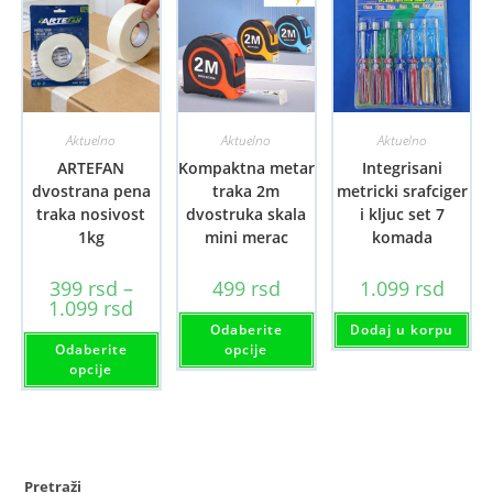
Aktuelno
Aktuelno
Aktuelno
ARTEFAN
Kompaktna metar
Integrisani
dvostrana pena
traka 2m
metricki srafciger
traka nosivost
dvostruka skala
i kljuc set 7
1kg
mini merac
komada
399
rsd
–
499
rsd
1.099
rsd
Raspon
1.099
rsd
Ovaj
cena:
Odaberite
Dodaj u korpu
proizvod
od
Ovaj
ima
Odaberite
399 rsd
opcije
proizvod
više
do
ima
opcije
varijanti.
1.099 rsd
više
Opcije
varijanti.
mogu
Opcije
biti
mogu
izabrane
biti
na
izabrane
stranici
na
proizvoda.
Pretraži
stranici