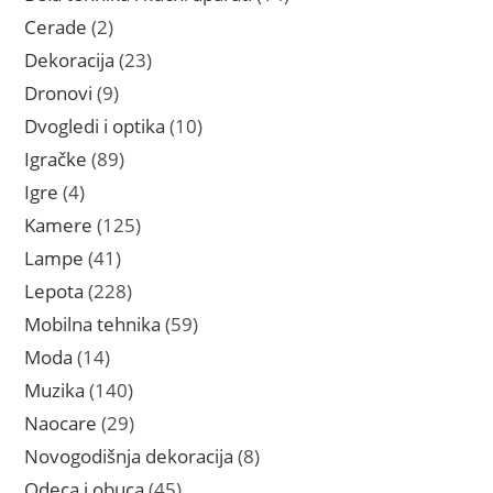
proizvoda
2
Cerade
2
proizvoda
23
Dekoracija
23
proizvoda
9
Dronovi
9
proizvoda
10
Dvogledi i optika
10
proizvoda
89
Igračke
89
proizvoda
4
Igre
4
proizvoda
125
Kamere
125
proizvoda
41
Lampe
41
proizvod
228
Lepota
228
proizvoda
59
Mobilna tehnika
59
proizvoda
14
Moda
14
proizvoda
140
Muzika
140
proizvoda
29
Naocare
29
proizvoda
8
Novogodišnja dekoracija
8
proizvoda
45
Odeca i obuca
45