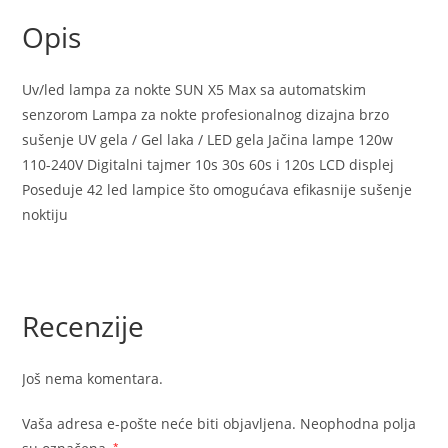
120w
Opis
količina
Uv/led lampa za nokte SUN X5 Max sa automatskim
senzorom Lampa za nokte profesionalnog dizajna brzo
sušenje UV gela / Gel laka / LED gela Jačina lampe 120w
110-240V Digitalni tajmer 10s 30s 60s i 120s LCD displej
Poseduje 42 led lampice što omogućava efikasnije sušenje
noktiju
Recenzije
Još nema komentara.
Vaša adresa e-pošte neće biti objavljena.
Neophodna polja
*