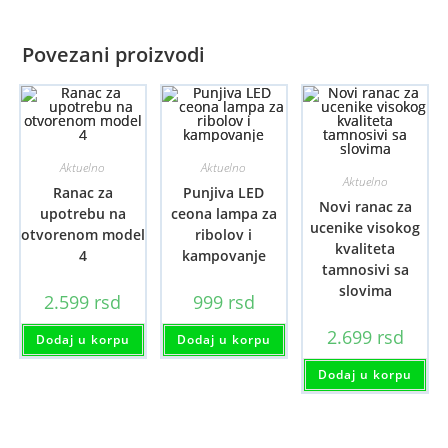
Povezani proizvodi
Aktuelno
Aktuelno
Aktuelno
Ranac za
Punjiva LED
Novi ranac za
upotrebu na
ceona lampa za
ucenike visokog
otvorenom model
ribolov i
kvaliteta
4
kampovanje
tamnosivi sa
slovima
2.599
rsd
999
rsd
2.699
rsd
Dodaj u korpu
Dodaj u korpu
Dodaj u korpu