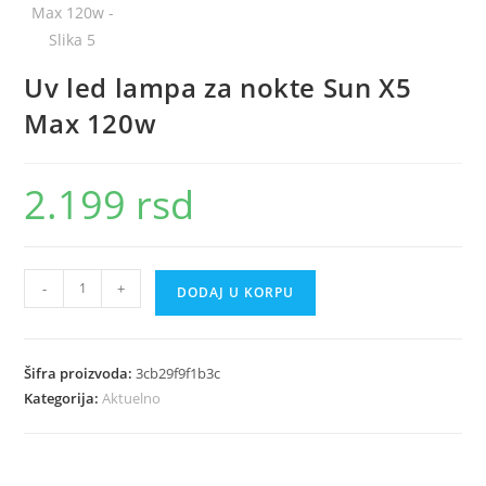
Uv led lampa za nokte Sun X5
Max 120w
2.199
rsd
Uv
-
+
DODAJ U KORPU
led
lampa
za
Šifra proizvoda:
3cb29f9f1b3c
nokte
Kategorija:
Aktuelno
Sun
X5
Max