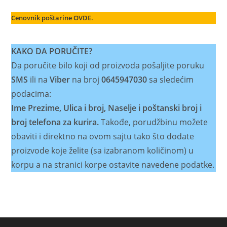
Cenovnik poštarine OVDE.
KAKO DA PORUČITE?
Da poručite bilo koji od proizvoda pošaljite poruku
SMS
ili na
Viber
na broj
0645947030
sa sledećim
podacima:
Ime Prezime, Ulica i broj, Naselje i poštanski broj i
broj telefona za kurira.
Takođe, porudžbinu možete
obaviti i direktno na ovom sajtu tako što dodate
proizvode koje želite (sa izabranom količinom) u
korpu a na stranici korpe ostavite navedene podatke.