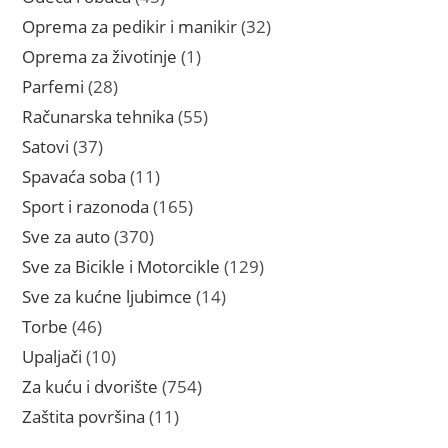
proizvoda
32
Oprema za pedikir i manikir
32
proizvoda
1
Oprema za životinje
1
proizvod
28
Parfemi
28
proizvoda
55
Računarska tehnika
55
proizvoda
37
Satovi
37
proizvoda
11
Spavaća soba
11
proizvoda
165
Sport i razonoda
165
proizvoda
370
Sve za auto
370
proizvoda
129
Sve za Bicikle i Motorcikle
129
proizvoda
14
Sve za kućne ljubimce
14
proizvoda
46
Torbe
46
proizvoda
10
Upaljači
10
proizvoda
754
Za kuću i dvorište
754
proizvoda
11
Zaštita površina
11
proizvoda