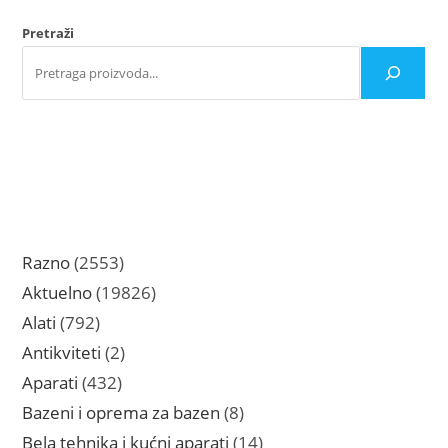
Pretraži
2553
Razno
2553
proizvoda
19826
Aktuelno
19826
proizvoda
792
Alati
792
proizvoda
2
Antikviteti
2
proizvoda
432
Aparati
432
proizvoda
8
Bazeni i oprema za bazen
8
proizvoda
14
Bela tehnika i kućni aparati
14