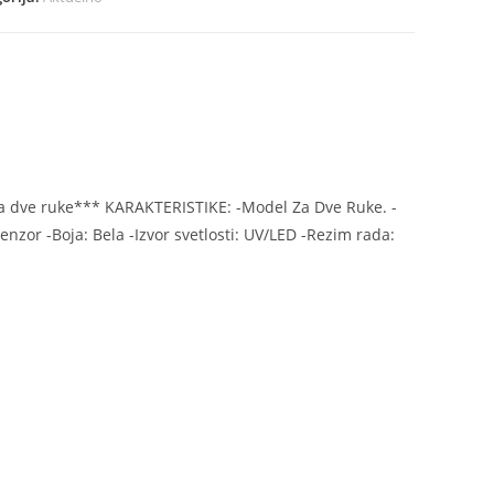
ina
a dve ruke*** KARAKTERISTIKE: -Model Za Dve Ruke. -
nzor -Boja: Bela -Izvor svetlosti: UV/LED -Rezim rada: