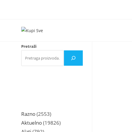
Skip
to
content
Pretraži
2553
Razno
2553
proizvoda
19826
Aktuelno
19826
proizvoda
792
Alati
792