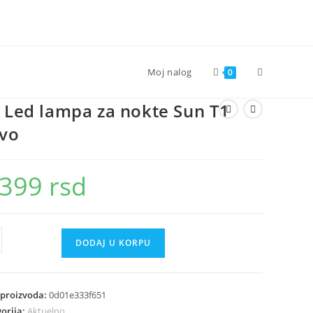
Toggle
Moj nalog
0
 Led lampa za nokte Sun T1
website
vo
search
.399
rsd
DODAJ U KORPU
a
 proizvoda:
0d01e333f651
e
orija:
Aktuelno