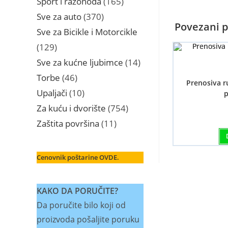
Sport i razonoda
165
proizvoda
370
Sve za auto
370
Povezani p
proizvoda
Sve za Bicikle i Motorcikle
129
129
proizvoda
14
Sve za kućne ljubimce
14
proizvoda
46
Torbe
46
Prenosiva r
proizvoda
10
Upaljači
10
p
proizvoda
754
Za kuću i dvorište
754
proizvoda
11
Zaštita površina
11
proizvoda
Cenovnik poštarine OVDE.
KAKO DA PORUČITE?
Da poručite bilo koji od
proizvoda pošaljite poruku