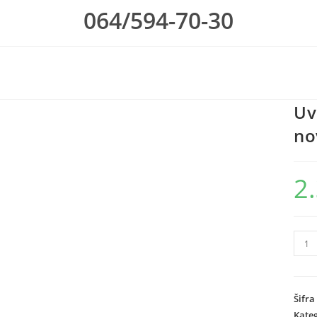
064/594-70-30
Uv
no
2
Uv
Led
lamp
za
Šifra
nokt
Kateg