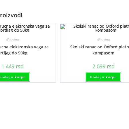
roizvodi
Aktuelno
Aktuelno
ucna elektronska vaga za
Skolski ranac od Oxford platn
rtljag do 50kg
kompasom
1.449
rsd
2.099
rsd
Dodaj u korpu
Dodaj u korpu