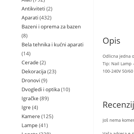
proizvoda
2
Antikviteti
2
proizvoda
432
Aparati
432
proizvoda
Bazeni i oprema za bazen
8
8
Opis
proizvoda
Bela tehnika i kućni aparati
14
14
Odlicna jedna 
proizvoda
2
Cerade
2
Tip: Nail Lamp 
proizvoda
23
Dekoracija
23
100-240V 50/60
proizvoda
9
Dronovi
9
proizvoda
10
Dvogledi i optika
10
proizvoda
89
Igračke
89
Recenzi
proizvoda
4
Igre
4
proizvoda
125
Kamere
125
Još nema komen
proizvoda
41
Lampe
41
proizvod
228
Vaša adresa e-p