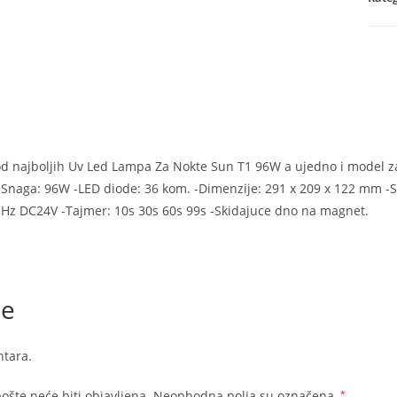
Sun
T1
novo
količ
od najboljih Uv Led Lampa Za Nokte Sun T1 96W a ujedno i model z
-Snaga: 96W -LED diode: 36 kom. -Dimenzije: 291 x 209 x 122 mm -Se
 Hz DC24V -Tajmer: 10s 30s 60s 99s -Skidajuce dno na magnet.
je
tara.
ošte neće biti objavljena.
Neophodna polja su označena
*