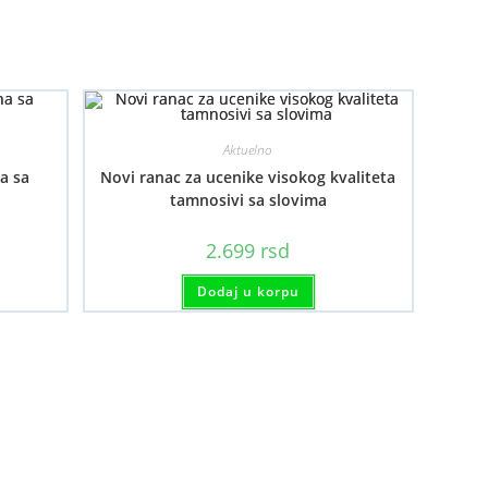
Aktuelno
a sa
Novi ranac za ucenike visokog kvaliteta
tamnosivi sa slovima
2.699
rsd
Dodaj u korpu