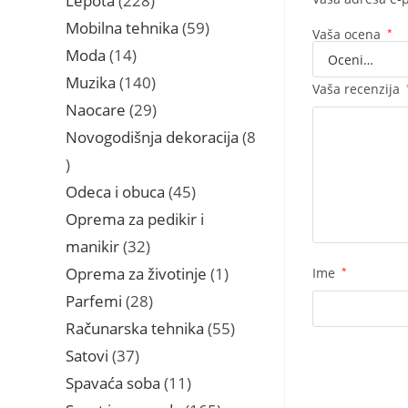
Lepota
228
proizvoda
59
Mobilna tehnika
59
Vaša ocena
*
proizvoda
14
Moda
14
proizvoda
140
Muzika
140
Vaša recenzija
proizvoda
29
Naocare
29
proizvoda
Novogodišnja dekoracija
8
8
proizvoda
45
Odeca i obuca
45
proizvoda
Oprema za pedikir i
32
manikir
32
proizvoda
1
Oprema za životinje
1
Ime
*
proizvod
28
Parfemi
28
proizvoda
55
Računarska tehnika
55
proizvoda
37
Satovi
37
proizvoda
11
Spavaća soba
11
proizvoda
165