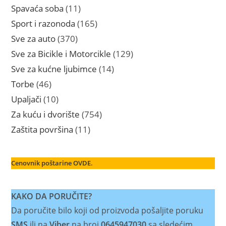
proizvoda
11
Spavaća soba
11
proizvoda
165
Sport i razonoda
165
proizvoda
370
Sve za auto
370
proizvoda
129
Sve za Bicikle i Motorcikle
129
proizvoda
14
Sve za kućne ljubimce
14
proizvoda
46
Torbe
46
proizvoda
10
Upaljači
10
proizvoda
754
Za kuću i dvorište
754
proizvoda
11
Zaštita površina
11
proizvoda
Cenovnik poštarine OVDE.
KAKO DA PORUČITE?
Da poručite bilo koji od proizvoda pošaljite poruku
SMS
ili na
Viber
na broj
0645947030
sa sledećim