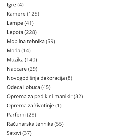
proizvoda
4
Igre
4
proizvoda
125
Kamere
125
proizvoda
41
Lampe
41
proizvod
228
Lepota
228
proizvoda
59
Mobilna tehnika
59
proizvoda
14
Moda
14
proizvoda
140
Muzika
140
proizvoda
29
Naocare
29
proizvoda
8
Novogodišnja dekoracija
8
proizvoda
45
Odeca i obuca
45
proizvoda
32
Oprema za pedikir i manikir
32
proizvoda
1
Oprema za životinje
1
proizvod
28
Parfemi
28
proizvoda
55
Računarska tehnika
55
proizvoda
37
Satovi
37