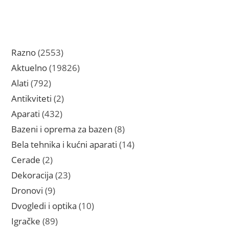
2553
Razno
2553
proizvoda
19826
Aktuelno
19826
proizvoda
792
Alati
792
proizvoda
2
Antikviteti
2
proizvoda
432
Aparati
432
proizvoda
8
Bazeni i oprema za bazen
8
proizvoda
14
Bela tehnika i kućni aparati
14
proizvoda
2
Cerade
2
proizvoda
23
Dekoracija
23
proizvoda
9
Dronovi
9
proizvoda
10
Dvogledi i optika
10
proizvoda
89
Igračke
89