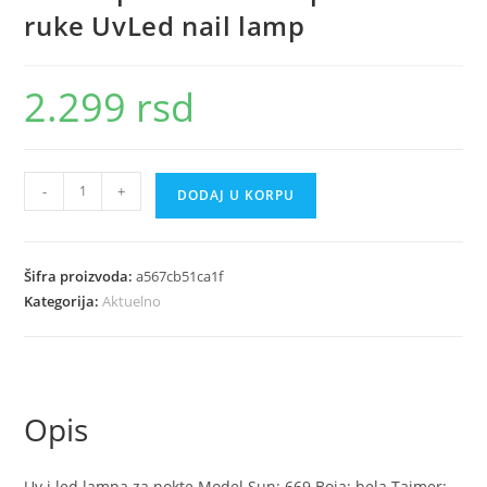
ruke UvLed nail lamp
2.299
rsd
Uv
-
+
DODAJ U KORPU
lampa
48w
Uv
Šifra proizvoda:
a567cb51ca1f
lampa
Kategorija:
Aktuelno
za
dve
ruke
UvLed
Opis
nail
lamp
količina
Uv i led lampa za nokte Model Sun: 669 Boja: bela Tajmer: