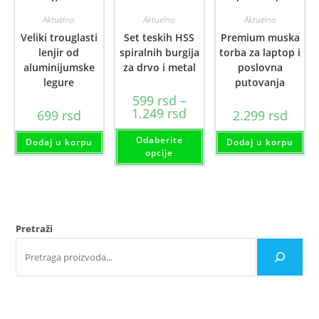
Aktuelno
Aktuelno
Aktuelno
Veliki trouglasti
Set teskih HSS
Premium muska
lenjir od
spiralnih burgija
torba za laptop i
aluminijumske
za drvo i metal
poslovna
legure
putovanja
599
rsd
–
Raspon
1.249
rsd
699
rsd
2.299
rsd
cena:
od
Ovaj
Odaberite
599 rsd
proizvod
Dodaj u korpu
Dodaj u korpu
do
ima
opcije
1.249 rsd
više
varijanti.
Opcije
mogu
biti
izabrane
na
Pretraži
stranici
proizvoda.