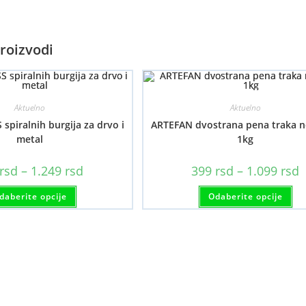
roizvodi
Aktuelno
Aktuelno
 spiralnih burgija za drvo i
ARTEFAN dvostrana pena traka n
metal
1kg
Raspon
R
rsd
–
1.249
rsd
399
rsd
–
1.099
rsd
cena:
c
od
o
Ovaj
Ov
daberite opcije
599 rsd
Odaberite opcije
3
proizvod
pr
do
d
ima
im
1.249 rsd
1
više
viš
varijanti.
var
Opcije
Op
mogu
mo
biti
bit
izabrane
iz
na
na
stranici
str
proizvoda.
pr