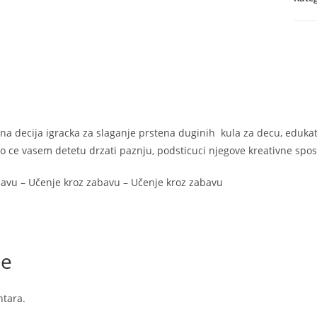
zaba
Ucen
kroz
zaba
količ
na decija igracka za slaganje prstena duginih kula za decu, eduka
o ce vasem detetu drzati paznju, podsticuci njegove kreativne spos
avu – Učenje kroz zabavu – Učenje kroz zabavu
je
tara.