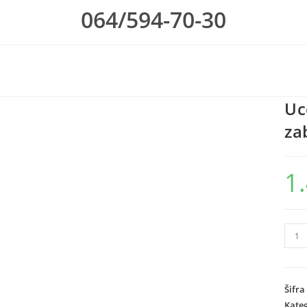
064/594-70-30
Uc
za
1
Ucen
kroz
zaba
Ucen
Šifra
kroz
Kateg