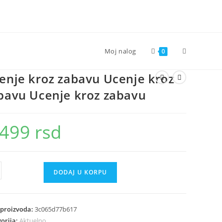
Toggle
Moj nalog
0
enje kroz zabavu Ucenje kroz
website
bavu Ucenje kroz zabavu
search
.499
rsd
je
DODAJ U KORPU
vu
je
 proizvoda:
3c065d77b617
orija:
Aktuelno