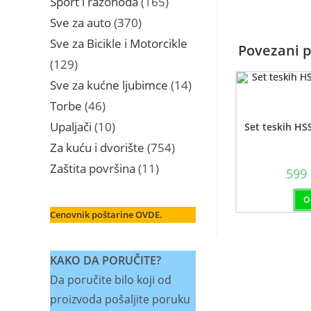
Sport i razonoda
165
proizvoda
370
Sve za auto
370
proizvoda
Sve za Bicikle i Motorcikle
Povezani p
129
129
proizvoda
14
Sve za kućne ljubimce
14
proizvoda
46
Torbe
46
proizvoda
10
Upaljači
10
Set teskih HSS
proizvoda
754
Za kuću i dvorište
754
proizvoda
11
Zaštita površina
11
599
proizvoda
O
Cenovnik poštarine OVDE.
KAKO DA PORUČITE?
Da poručite bilo koji od
proizvoda pošaljite poruku