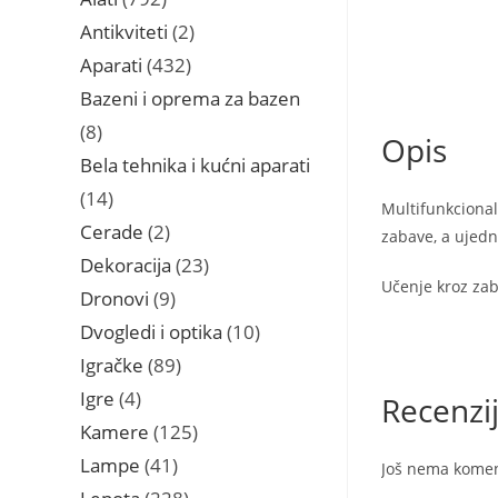
proizvoda
2
Antikviteti
2
proizvoda
432
Aparati
432
proizvoda
Bazeni i oprema za bazen
8
8
Opis
proizvoda
Bela tehnika i kućni aparati
14
14
Multifunkcional
proizvoda
2
Cerade
2
zabave, a ujedn
proizvoda
23
Dekoracija
23
Učenje kroz zab
proizvoda
9
Dronovi
9
proizvoda
10
Dvogledi i optika
10
proizvoda
89
Igračke
89
proizvoda
4
Igre
4
Recenzi
proizvoda
125
Kamere
125
proizvoda
41
Lampe
41
Još nema komen
proizvod
228