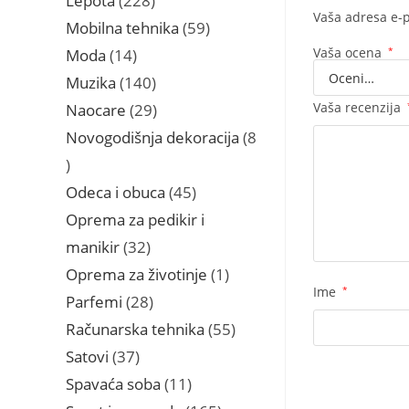
Lepota
228
Vaša adresa e-p
proizvoda
59
Mobilna tehnika
59
proizvoda
14
Vaša ocena
*
Moda
14
proizvoda
140
Muzika
140
proizvoda
29
Vaša recenzija
Naocare
29
proizvoda
Novogodišnja dekoracija
8
8
proizvoda
45
Odeca i obuca
45
proizvoda
Oprema za pedikir i
32
manikir
32
proizvoda
1
Oprema za životinje
1
Ime
*
proizvod
28
Parfemi
28
proizvoda
55
Računarska tehnika
55
proizvoda
37
Satovi
37
proizvoda
11
Spavaća soba
11
proizvoda
165