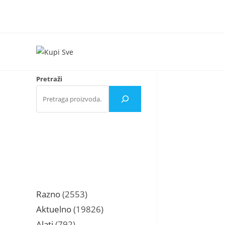
Skip
to
content
Pretraži
2553
Razno
2553
proizvoda
19826
Aktuelno
19826
proizvoda
792
Alati
792