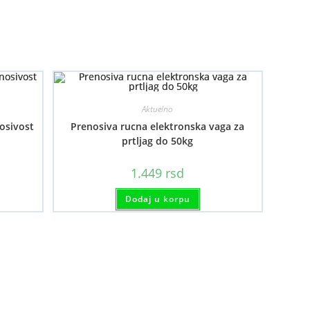
Aktuelno
osivost
Prenosiva rucna elektronska vaga za
prtljag do 50kg
aspon
1.449
rsd
ena:
d
aj
99 rsd
Dodaj u korpu
oizvod
o
a
.099 rsd
e
ijanti.
cije
gu
i
abrane
anici
oizvoda.