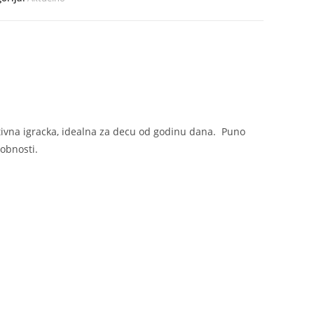
vu
je
vu
ina
tivna igracka, idealna za decu od godinu dana. Puno
obnosti.