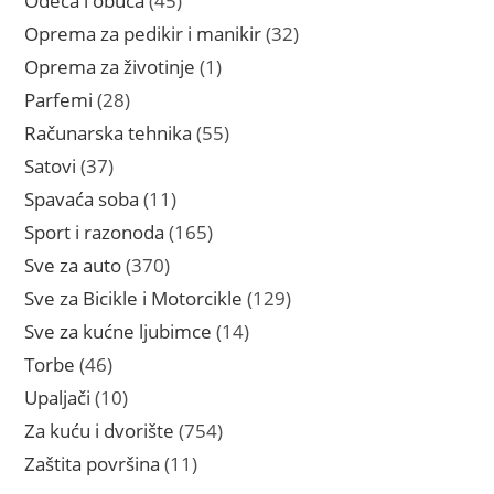
Odeca i obuca
45
proizvoda
32
Oprema za pedikir i manikir
32
proizvoda
1
Oprema za životinje
1
proizvod
28
Parfemi
28
proizvoda
55
Računarska tehnika
55
proizvoda
37
Satovi
37
proizvoda
11
Spavaća soba
11
proizvoda
165
Sport i razonoda
165
proizvoda
370
Sve za auto
370
proizvoda
129
Sve za Bicikle i Motorcikle
129
proizvoda
14
Sve za kućne ljubimce
14
proizvoda
46
Torbe
46
proizvoda
10
Upaljači
10
proizvoda
754
Za kuću i dvorište
754
proizvoda
11
Zaštita površina
11
proizvoda