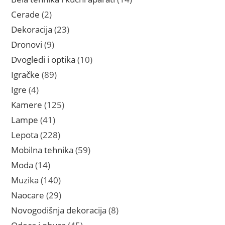
proizvoda
2
Cerade
2
proizvoda
23
Dekoracija
23
proizvoda
9
Dronovi
9
proizvoda
10
Dvogledi i optika
10
proizvoda
89
Igračke
89
proizvoda
4
Igre
4
proizvoda
125
Kamere
125
proizvoda
41
Lampe
41
proizvod
228
Lepota
228
proizvoda
59
Mobilna tehnika
59
proizvoda
14
Moda
14
proizvoda
140
Muzika
140
proizvoda
29
Naocare
29
proizvoda
8
Novogodišnja dekoracija
8
proizvoda
45