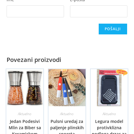
Povezani proizvodi
Aktuelno
Aktuelno
Aktuelno
Jedan Podesivi
Pulsni uredaj za
Legura model
Mlin za Biber sa
paljenje plinskih
protivklizna
Keramickom
sporeta
podloga drzac za