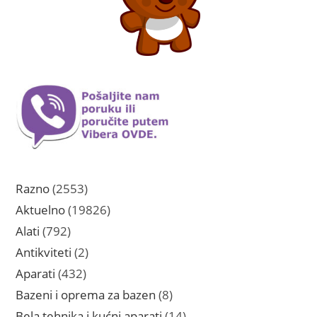
2553
Razno
2553
proizvoda
19826
Aktuelno
19826
proizvoda
792
Alati
792
proizvoda
2
Antikviteti
2
proizvoda
432
Aparati
432
proizvoda
8
Bazeni i oprema za bazen
8
proizvoda
14
Bela tehnika i kućni aparati
14