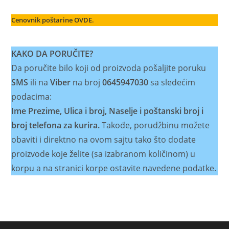
Cenovnik poštarine OVDE.
KAKO DA PORUČITE?
Da poručite bilo koji od proizvoda pošaljite poruku
SMS
ili na
Viber
na broj
0645947030
sa sledećim
podacima:
Ime Prezime, Ulica i broj, Naselje i poštanski broj i
broj telefona za kurira.
Takođe, porudžbinu možete
obaviti i direktno na ovom sajtu tako što dodate
proizvode koje želite (sa izabranom količinom) u
korpu a na stranici korpe ostavite navedene podatke.