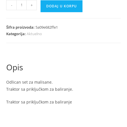
Traktor
-
+
DODAJ U KORPU
sa
prikljuckom
za
Šifra proizvoda:
5a09e682ffe1
baliranje
Kategorija:
Aktuelno
količina
Opis
Odlican set za malisane.
Traktor sa priključkom za baliranje.
Traktor sa priključkom za baliranje