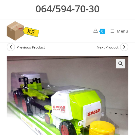
Skip
064/594-70-30
to
content
Menu
0
Previous Product
Next Product