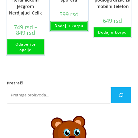
Jezgrom
mobilni telefon
Nerdjajuci Celik
599
rsd
649
rsd
Dodaj u korpu
749
rsd
–
Raspon
849
rsd
Dodaj u korpu
cena:
od
Ovaj
Odaberite
749 rsd
proizvod
do
ima
opcije
849 rsd
više
varijanti.
Opcije
mogu
biti
izabrane
na
Pretraži
stranici
proizvoda.