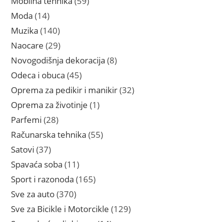
Mobilna tehnika
59
proizvoda
14
Moda
14
proizvoda
140
Muzika
140
proizvoda
29
Naocare
29
proizvoda
8
Novogodišnja dekoracija
8
proizvoda
45
Odeca i obuca
45
proizvoda
32
Oprema za pedikir i manikir
32
proizvoda
1
Oprema za životinje
1
proizvod
28
Parfemi
28
proizvoda
55
Računarska tehnika
55
proizvoda
37
Satovi
37
proizvoda
11
Spavaća soba
11
proizvoda
165
Sport i razonoda
165
proizvoda
370
Sve za auto
370
proizvoda
129
Sve za Bicikle i Motorcikle
129
proizvoda