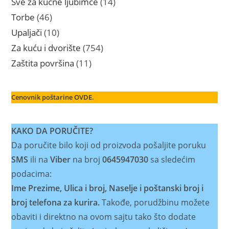
14
Sve za kućne ljubimce
14
proizvoda
46
Torbe
46
proizvoda
10
Upaljači
10
proizvoda
754
Za kuću i dvorište
754
proizvoda
11
Zaštita površina
11
proizvoda
Cenovnik poštarine OVDE.
KAKO DA PORUČITE?
Da poručite bilo koji od proizvoda pošaljite poruku
SMS
ili na
Viber
na broj
0645947030
sa sledećim
podacima:
Ime Prezime, Ulica i broj, Naselje i poštanski broj i
broj telefona za kurira.
Takođe, porudžbinu možete
obaviti i direktno na ovom sajtu tako što dodate