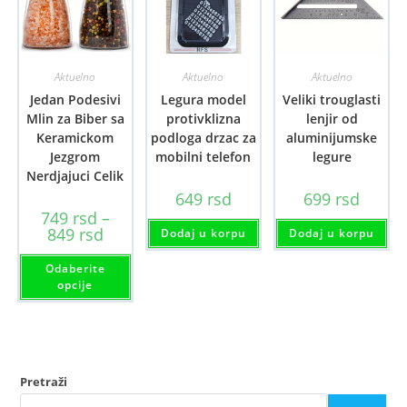
Aktuelno
Aktuelno
Aktuelno
Jedan Podesivi
Legura model
Veliki trouglasti
Mlin za Biber sa
protivklizna
lenjir od
Keramickom
podloga drzac za
aluminijumske
Jezgrom
mobilni telefon
legure
Nerdjajuci Celik
649
rsd
699
rsd
749
rsd
–
Raspon
849
rsd
Dodaj u korpu
Dodaj u korpu
cena:
od
Ovaj
Odaberite
749 rsd
proizvod
do
ima
opcije
849 rsd
više
varijanti.
Opcije
mogu
biti
izabrane
na
Pretraži
stranici
proizvoda.