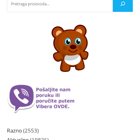
2553
Razno
2553
proizvoda
19826
Aktuelno
19826