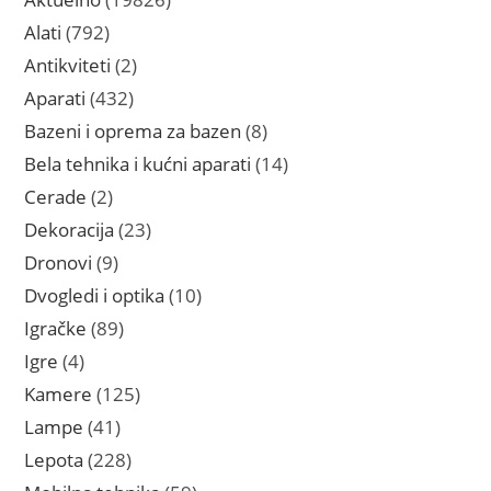
proizvoda
792
Alati
792
proizvoda
2
Antikviteti
2
proizvoda
432
Aparati
432
proizvoda
8
Bazeni i oprema za bazen
8
proizvoda
14
Bela tehnika i kućni aparati
14
proizvoda
2
Cerade
2
proizvoda
23
Dekoracija
23
proizvoda
9
Dronovi
9
proizvoda
10
Dvogledi i optika
10
proizvoda
89
Igračke
89
proizvoda
4
Igre
4
proizvoda
125
Kamere
125
proizvoda
41
Lampe
41
proizvod
228
Lepota
228
proizvoda
59