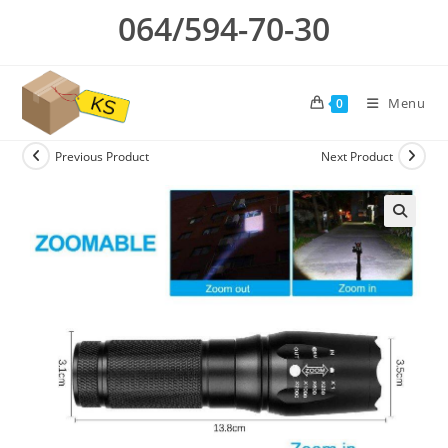
Skip
064/594-70-30
to
content
Menu
0
Previous Product
Next Product