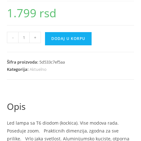
1.799
rsd
T6
-
+
DODAJ U KORPU
led
baterijska
lampa
Šifra proizvoda:
5d533c7ef5aa
X900
Kategorija:
Aktuelno
količina
Opis
Led lampa sa T6 diodom (kockica). Vise modova rada.
Poseduje zoom. Prakticnih dimenzija, zgodna za sve
prilike. Vrlo jaka svetlost. Aluminijumsko kuciste, otporna