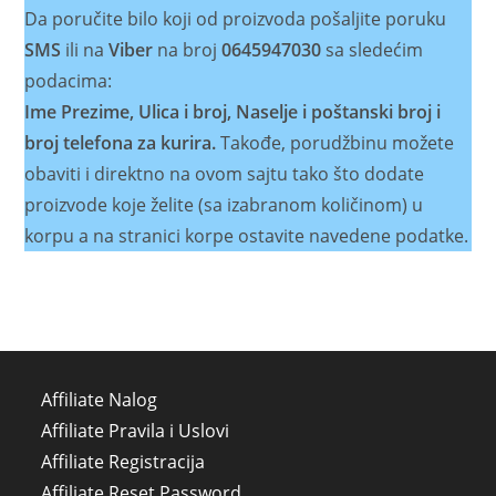
Da poručite bilo koji od proizvoda pošaljite poruku
SMS
ili na
Viber
na broj
0645947030
sa sledećim
podacima:
Ime Prezime, Ulica i broj, Naselje i poštanski broj i
broj telefona za kurira.
Takođe, porudžbinu možete
obaviti i direktno na ovom sajtu tako što dodate
proizvode koje želite (sa izabranom količinom) u
korpu a na stranici korpe ostavite navedene podatke.
Affiliate Nalog
Affiliate Pravila i Uslovi
Affiliate Registracija
Affiliate Reset Password