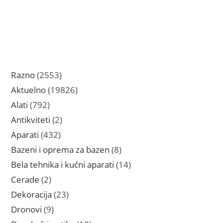
2553
Razno
2553
proizvoda
19826
Aktuelno
19826
proizvoda
792
Alati
792
proizvoda
2
Antikviteti
2
proizvoda
432
Aparati
432
proizvoda
8
Bazeni i oprema za bazen
8
proizvoda
14
Bela tehnika i kućni aparati
14
proizvoda
2
Cerade
2
proizvoda
23
Dekoracija
23
proizvoda
9
Dronovi
9
proizvoda
10