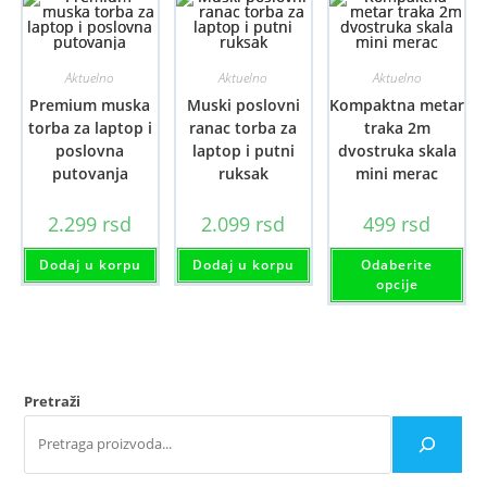
Aktuelno
Aktuelno
Aktuelno
Premium muska
Muski poslovni
Kompaktna metar
torba za laptop i
ranac torba za
traka 2m
poslovna
laptop i putni
dvostruka skala
putovanja
ruksak
mini merac
2.299
rsd
2.099
rsd
499
rsd
Ov
Dodaj u korpu
Dodaj u korpu
Odaberite
pr
im
opcije
viš
var
Opc
mo
bit
iz
na
Pretraži
str
pro