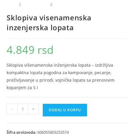
Sklopiva visenamenska
inzenjerska lopata
4.849
rsd
Sklopiva višenamenska inženjerska lopata – Izdržljiva
kompaktna lopata pogodna za kampovanje, pecanje,
preživljavanje u prirodi, vojnička lopata sa prenosivim
kopanjem za S i
Sklopiva
-
+
DODAJ U KORPU
visenamenska
inzenjerska
lopata
Šifra proizvoda:
606055803253574