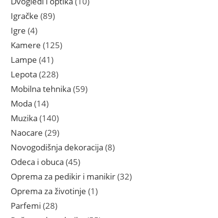
Dvogledi i optika
10
proizvoda
89
Igračke
89
proizvoda
4
Igre
4
proizvoda
125
Kamere
125
proizvoda
41
Lampe
41
proizvod
228
Lepota
228
proizvoda
59
Mobilna tehnika
59
proizvoda
14
Moda
14
proizvoda
140
Muzika
140
proizvoda
29
Naocare
29
proizvoda
8
Novogodišnja dekoracija
8
proizvoda
45
Odeca i obuca
45
proizvoda
32
Oprema za pedikir i manikir
32
proizvoda
1
Oprema za životinje
1
proizvod
28
Parfemi
28
proizvoda