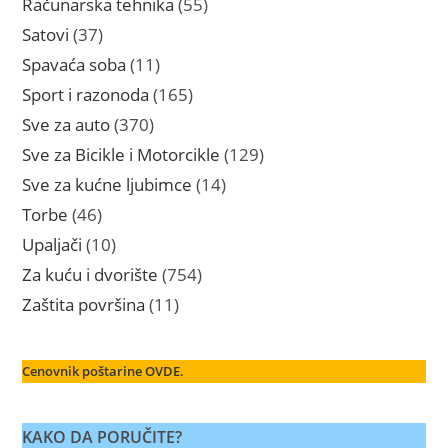
55
Računarska tehnika
55
proizvoda
37
Satovi
37
proizvoda
11
Spavaća soba
11
proizvoda
165
Sport i razonoda
165
proizvoda
370
Sve za auto
370
proizvoda
129
Sve za Bicikle i Motorcikle
129
proizvoda
14
Sve za kućne ljubimce
14
proizvoda
46
Torbe
46
proizvoda
10
Upaljači
10
proizvoda
754
Za kuću i dvorište
754
proizvoda
11
Zaštita površina
11
proizvoda
Cenovnik poštarine OVDE.
KAKO DA PORUČITE?