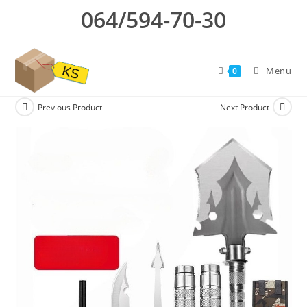
Skip
064/594-70-30
to
content
Menu
0
Previous Product
Next Product