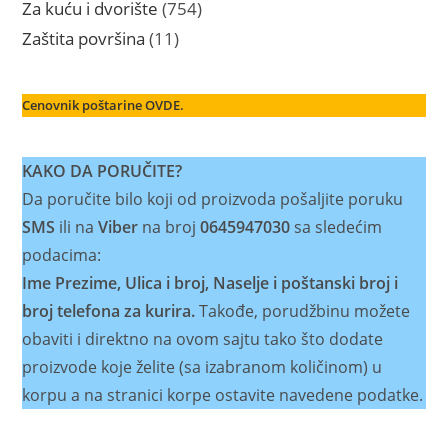
proizvoda
754
Za kuću i dvorište
754
proizvoda
11
Zaštita površina
11
proizvoda
Cenovnik poštarine OVDE.
KAKO DA PORUČITE?
Da poručite bilo koji od proizvoda pošaljite poruku
SMS
ili na
Viber
na broj
0645947030
sa sledećim
podacima:
Ime Prezime, Ulica i broj, Naselje i poštanski broj i
broj telefona za kurira.
Takođe, porudžbinu možete
obaviti i direktno na ovom sajtu tako što dodate
proizvode koje želite (sa izabranom količinom) u
korpu a na stranici korpe ostavite navedene podatke.