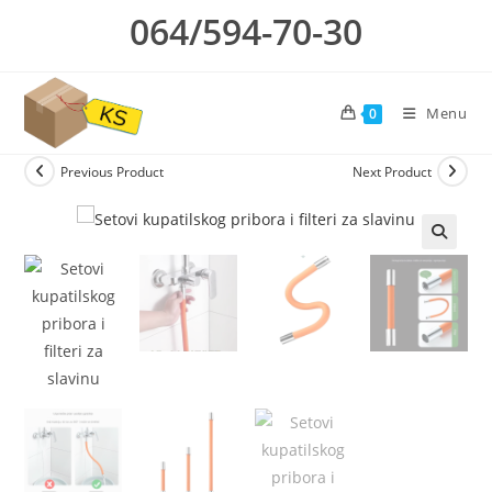
Skip
064/594-70-30
to
content
Menu
0
Previous Product
Next Product
🔍