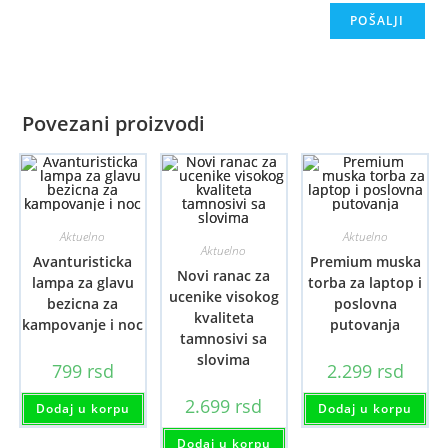
Povezani proizvodi
Aktuelno
Aktuelno
Aktuelno
Avanturisticka
Premium muska
Novi ranac za
lampa za glavu
torba za laptop i
ucenike visokog
bezicna za
poslovna
kvaliteta
kampovanje i noc
putovanja
tamnosivi sa
slovima
799
rsd
2.299
rsd
2.699
rsd
Dodaj u korpu
Dodaj u korpu
Dodaj u korpu