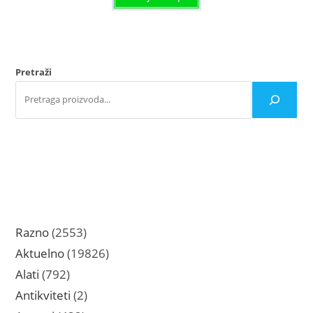
Pretraži
2553
Razno
2553
proizvoda
19826
Aktuelno
19826
proizvoda
792
Alati
792
proizvoda
2
Antikviteti
2
proizvoda