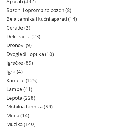
432
Aparati
432
proizvoda
8
Bazeni i oprema za bazen
8
proizvoda
14
Bela tehnika i kućni aparati
14
proizvoda
2
Cerade
2
proizvoda
23
Dekoracija
23
proizvoda
9
Dronovi
9
proizvoda
10
Dvogledi i optika
10
proizvoda
89
Igračke
89
proizvoda
4
Igre
4
proizvoda
125
Kamere
125
proizvoda
41
Lampe
41
proizvod
228
Lepota
228
proizvoda
59
Mobilna tehnika
59
proizvoda
14
Moda
14
proizvoda
140
Muzika
140
proizvoda