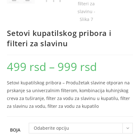
Setovi kupatilskog pribora i
filteri za slavinu
499
rsd
–
999
rsd
Raspon
cena:
od
499 rsd
do
Setovi kupatilskog pribora – Produžetak slavine otporan na
999 rsd
prskanje sa univerzalnim filterom, kombinacija kuhinjskog
creva za tuširanje, filter za vodu za slavinu u kupatilu, filter
za slavinu za vodu, filter za vodu za kupatilo
Odaberite opciju
BOJA