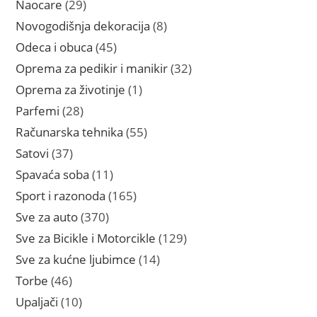
29
Naocare
29
proizvoda
8
Novogodišnja dekoracija
8
proizvoda
45
Odeca i obuca
45
proizvoda
32
Oprema za pedikir i manikir
32
proizvoda
1
Oprema za životinje
1
proizvod
28
Parfemi
28
proizvoda
55
Računarska tehnika
55
proizvoda
37
Satovi
37
proizvoda
11
Spavaća soba
11
proizvoda
165
Sport i razonoda
165
proizvoda
370
Sve za auto
370
proizvoda
129
Sve za Bicikle i Motorcikle
129
proizvoda
14
Sve za kućne ljubimce
14
proizvoda
46
Torbe
46
proizvoda
10
Upaljači
10