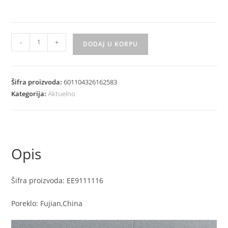
Setovi
-
+
DODAJ U KORPU
kupatilskog
pribora
i
Šifra proizvoda:
601104326162583
filteri
Kategorija:
Aktuelno
za
slavinu
količina
Opis
Šifra proizvoda: EE9111116
Poreklo: Fujian,China