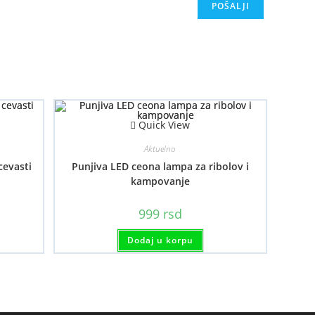
Quick View
Aktuelno
cevasti
Punjiva LED ceona lampa za ribolov i
kampovanje
999
rsd
Dodaj u korpu