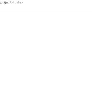
orija:
Aktuelno
ltnog
ranog
a
ina