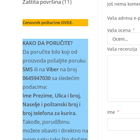
11
Zaštita površina
11
Još nema komen
proizvoda
Vaša adresa e-p
Cenovnik poštarine OVDE.
Vaša ocena
*
KAKO DA PORUČITE?
Vaša recenzija
Da poručite bilo koji od
proizvoda pošaljite poruku
SMS
ili na
Viber
na broj
0645947030
sa sledećim
podacima:
Ime Prezime, Ulica i broj,
Naselje i poštanski broj i
Ime
*
broj telefona za kurira.
Takođe, porudžbinu
možete obaviti i direktno na
ovom sajtu tako što dodate