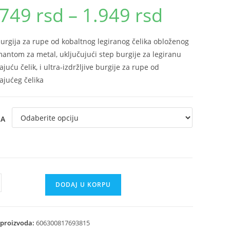
.749
rsd
–
1.949
rsd
Raspon
cena:
od
1.749 rsd
do
burgija za rupe od kobaltnog legiranog čelika obloženog
1.949 rsd
mantom za metal, uključujući step burgije za legiranu
juću čelik, i ultra-izdržljive burgije za rupe od
ajućeg čelika
JA
DODAJ U KORPU
ija
 proizvoda:
606300817693815