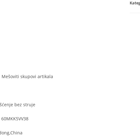
od
Kateg
koba
legi
celik
količ
 Mešoviti skupovi artikala
l
šćenje bez struje
a: 60MKK5VV38
dong,China