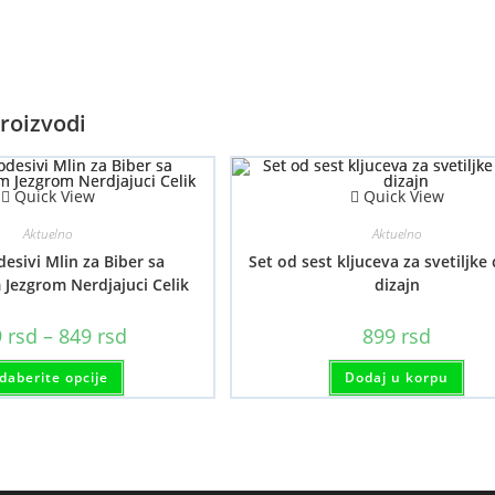
roizvodi
Quick View
Quick View
Aktuelno
Aktuelno
esivi Mlin za Biber sa
Set od sest kljuceva za svetiljke 
Jezgrom Nerdjajuci Celik
dizajn
Raspon
9
rsd
–
849
rsd
899
rsd
cena:
od
Ovaj
daberite opcije
749 rsd
Dodaj u korpu
proizvod
do
ima
849 rsd
više
varijanti.
Opcije
mogu
biti
izabrane