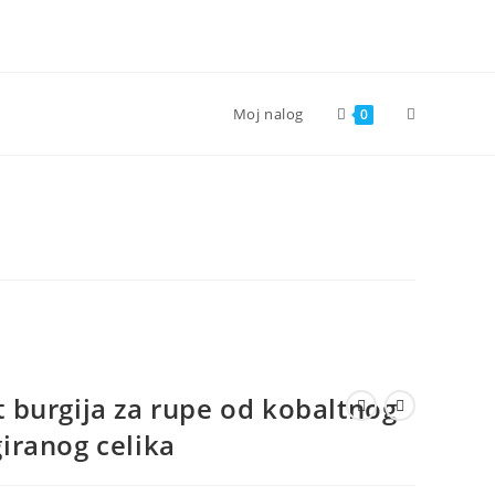
Toggle
Moj nalog
0
website
search
t burgija za rupe od kobaltnog
giranog celika