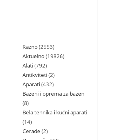
2553
Razno
2553
proizvoda
19826
Aktuelno
19826
proizvoda
792
Alati
792
proizvoda
2
Antikviteti
2
proizvoda
432
Aparati
432
proizvoda
Bazeni i oprema za bazen
8
8
proizvoda
Bela tehnika i kućni aparati
14
14
proizvoda
2
Cerade
2
proizvoda
23