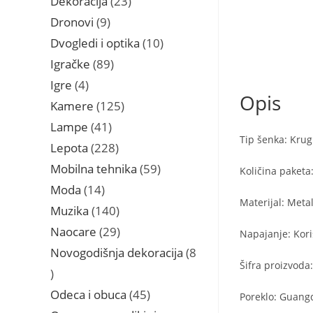
Dekoracija
23
proizvoda
9
Dronovi
9
proizvoda
10
Dvogledi i optika
10
proizvoda
89
Igračke
89
proizvoda
4
Igre
4
Opis
proizvoda
125
Kamere
125
proizvoda
41
Lampe
41
Tip šenka: Krug
proizvod
228
Lepota
228
proizvoda
59
Mobilna tehnika
59
Količina paketa:
proizvoda
14
Moda
14
Materijal: Meta
proizvoda
140
Muzika
140
proizvoda
29
Naocare
29
Napajanje: Kori
proizvoda
Novogodišnja dekoracija
8
Šifra proizvod
8
proizvoda
45
Odeca i obuca
45
Poreklo: Guang
proizvoda