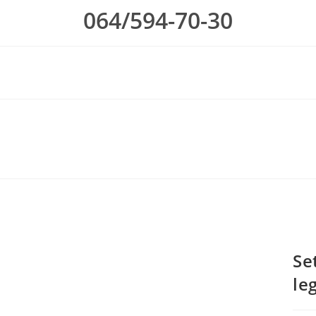
064/594-70-30
Se
le