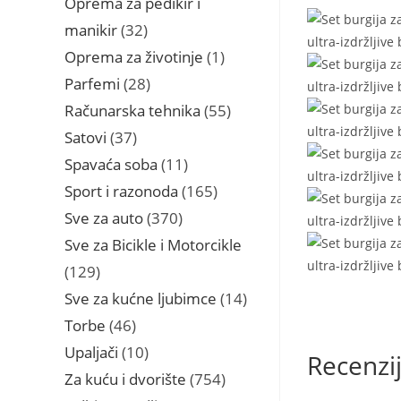
Oprema za pedikir i
32
manikir
32
proizvoda
1
Oprema za životinje
1
proizvod
28
Parfemi
28
proizvoda
55
Računarska tehnika
55
proizvoda
37
Satovi
37
proizvoda
11
Spavaća soba
11
proizvoda
165
Sport i razonoda
165
proizvoda
370
Sve za auto
370
proizvoda
Sve za Bicikle i Motorcikle
129
129
proizvoda
14
Sve za kućne ljubimce
14
proizvoda
46
Torbe
46
proizvoda
10
Upaljači
10
Recenzi
proizvoda
754
Za kuću i dvorište
754
proizvoda