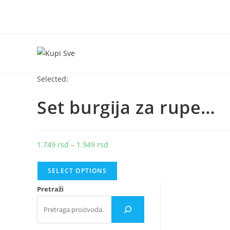
Skip
to
content
Selected:
Set burgija za rupe…
Raspon
1.749
rsd
–
1.949
rsd
cena:
od
SELECT OPTIONS
1.749 rsd
Pretraži
do
1.949 rsd