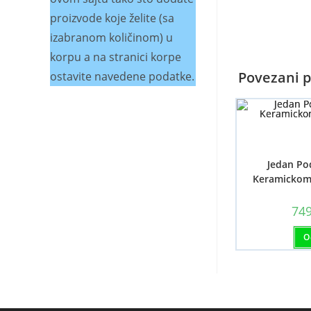
proizvode koje želite (sa
izabranom količinom) u
korpu a na stranici korpe
Povezani p
ostavite navedene podatke.
Jedan Pod
Keramickom 
74
O