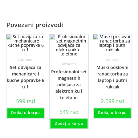
Povezani proizvodi
Aktuelno
Aktuelno
Aktuelno
Set odvijaca za
Muski poslovni
Profesionalni set
mehanicare i
ranac torba za
magnetnih
kucne popravke 6
laptop i putni
odvijaca za
u 1
ruksak
elektroniku i
telefone
599
rsd
2.099
rsd
549
rsd
Dodaj u korpu
Dodaj u korpu
Dodaj u korpu