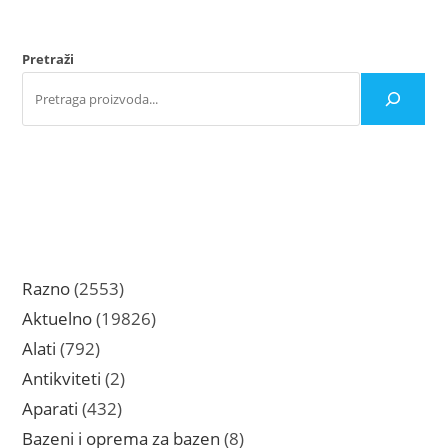
Pretraži
2553
Razno
2553
proizvoda
19826
Aktuelno
19826
proizvoda
792
Alati
792
proizvoda
2
Antikviteti
2
proizvoda
432
Aparati
432
proizvoda
8
Bazeni i oprema za bazen
8