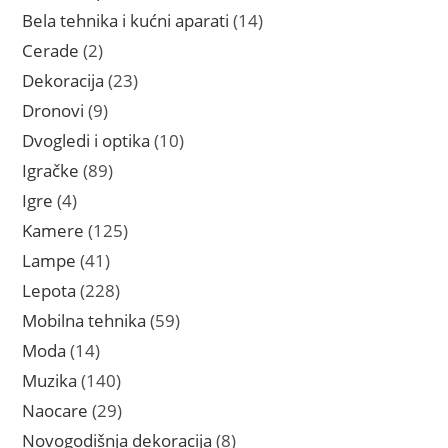
proizvoda
14
Bela tehnika i kućni aparati
14
proizvoda
2
Cerade
2
proizvoda
23
Dekoracija
23
proizvoda
9
Dronovi
9
proizvoda
10
Dvogledi i optika
10
proizvoda
89
Igračke
89
proizvoda
4
Igre
4
proizvoda
125
Kamere
125
proizvoda
41
Lampe
41
proizvod
228
Lepota
228
proizvoda
59
Mobilna tehnika
59
proizvoda
14
Moda
14
proizvoda
140
Muzika
140
proizvoda
29
Naocare
29
proizvoda
8
Novogodišnja dekoracija
8