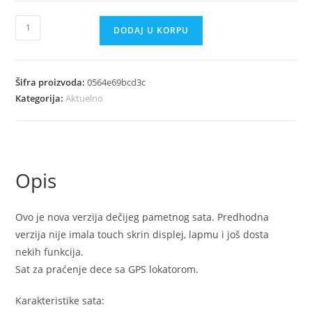
Satic
DODAJ U KORPU
Smartic
za
decu
Šifra proizvoda:
0564e69bcd3c
roze
Kategorija:
Aktuelno
količina
Opis
Ovo je nova verzija dečijeg pametnog sata. Predhodna
verzija nije imala touch skrin displej, lapmu i još dosta
nekih funkcija.
Sat za praćenje dece sa GPS lokatorom.
Karakteristike sata: