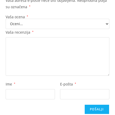
Vaša adresa e-pošte neće biti objavljena.
Neophodna polja
su označena
*
Vaša ocena
*
Vaša recenzija
*
Ime
*
E-pošta
*