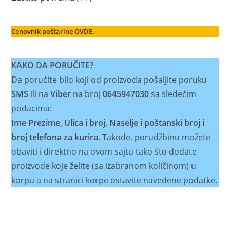
proizvoda
Cenovnik poštarine OVDE.
KAKO DA PORUČITE?
Da poručite bilo koji od proizvoda pošaljite poruku
SMS
ili na
Viber
na broj
0645947030
sa sledećim
podacima:
Ime Prezime, Ulica i broj, Naselje i poštanski broj i
broj telefona za kurira.
Takođe, porudžbinu možete
obaviti i direktno na ovom sajtu tako što dodate
proizvode koje želite (sa izabranom količinom) u
korpu a na stranici korpe ostavite navedene podatke.