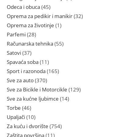
proizvoda
45
Odeca i obuca
45
proizvoda
32
Oprema za pedikir i manikir
32
proizvoda
1
Oprema za životinje
1
proizvod
28
Parfemi
28
proizvoda
55
Računarska tehnika
55
proizvoda
37
Satovi
37
proizvoda
11
Spavaća soba
11
proizvoda
165
Sport i razonoda
165
proizvoda
370
Sve za auto
370
proizvoda
129
Sve za Bicikle i Motorcikle
129
proizvoda
14
Sve za kućne ljubimce
14
proizvoda
46
Torbe
46
proizvoda
10
Upaljači
10
proizvoda
754
Za kuću i dvorište
754
proizvoda
11
Zaštita površina
11