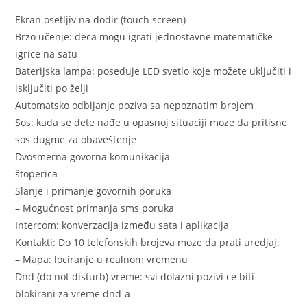
Ekran osetljiv na dodir (touch screen)
Brzo učenje: deca mogu igrati jednostavne matematičke
igrice na satu
Baterijska lampa: poseduje LED svetlo koje možete uključiti i
isključiti po želji
Automatsko odbijanje poziva sa nepoznatim brojem
Sos: kada se dete nađe u opasnoj situaciji moze da pritisne
sos dugme za obaveštenje
Dvosmerna govorna komunikacija
štoperica
Slanje i primanje govornih poruka
– Mogućnost primanja sms poruka
Intercom: konverzacija između sata i aplikacija
Kontakti: Do 10 telefonskih brojeva moze da prati uredjaj.
– Mapa: lociranje u realnom vremenu
Dnd (do not disturb) vreme: svi dolazni pozivi ce biti
blokirani za vreme dnd-a