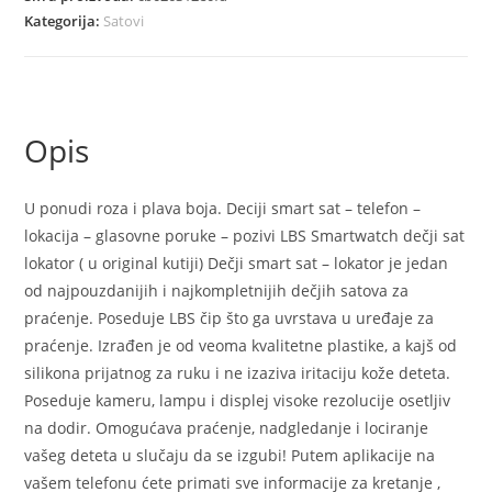
telefon
Kategorija:
Satovi
lokator
smart
watch
Z1
Opis
količina
U ponudi roza i plava boja. Deciji smart sat – telefon –
lokacija – glasovne poruke – pozivi LBS Smartwatch dečji sat
lokator ( u original kutiji) Dečji smart sat – lokator je jedan
od najpouzdanijih i najkompletnijih dečjih satova za
praćenje. Poseduje LBS čip što ga uvrstava u uređaje za
praćenje. Izrađen je od veoma kvalitetne plastike, a kajš od
silikona prijatnog za ruku i ne izaziva iritaciju kože deteta.
Poseduje kameru, lampu i displej visoke rezolucije osetljiv
na dodir. Omogućava praćenje, nadgledanje i lociranje
vašeg deteta u slučaju da se izgubi! Putem aplikacije na
vašem telefonu ćete primati sve informacije za kretanje ,