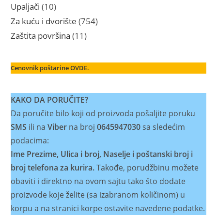
proizvoda
10
Upaljači
10
proizvoda
754
Za kuću i dvorište
754
proizvoda
11
Zaštita površina
11
proizvoda
Cenovnik poštarine OVDE.
KAKO DA PORUČITE?
Da poručite bilo koji od proizvoda pošaljite poruku
SMS
ili na
Viber
na broj
0645947030
sa sledećim
podacima:
Ime Prezime, Ulica i broj, Naselje i poštanski broj i
broj telefona za kurira.
Takođe, porudžbinu možete
obaviti i direktno na ovom sajtu tako što dodate
proizvode koje želite (sa izabranom količinom) u
korpu a na stranici korpe ostavite navedene podatke.