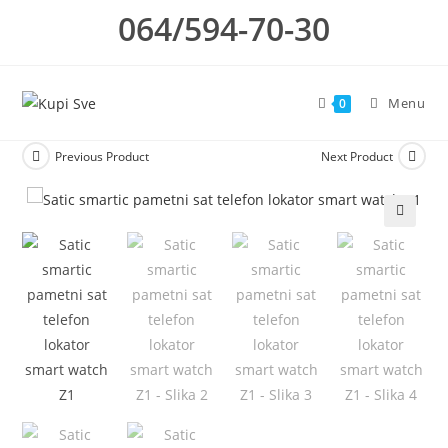
Skip
064/594-70-30
to
content
Menu
0
Previous Product
Next Product
🔍