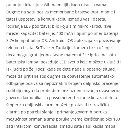
putanju i lokaciju vaših najmilijih kada nisu sa vama.
Dugme na satu poziva memorisane brojeve (npr. mame i
tate) i uspostavlja komunikaciju između vas i deteta.
lociranje LBS podržava: bilo koju sim mikro karticu (sve
mreže) kapacitet baterije: 400 mAh litijum polimer baterija
3.7v kompatibilan OS: Android, iOS aplikacija za povezivanje
telefona i sata: SeTracker Funkcije: kamera brzo učenje:
deca mogu igrati jednostavne matematičke igrice na satu
baterijska lampa: poseduje LED svetlo koje možete uključiti i
isključiti po želji sos: kada se dete nađe u opasnoj situaciji
moze da pritisne sos dugme za obaveštenje automatsko
odbijanje poziva sa nepoznatim brojem daljinsko praćenje:
roditelji mogu da prate dete bez uznemiravanja dvosmerna
govorna komunikacija passometer: brojanje koraka deteta
štoperica daljinski alarm: možete postaviti tri različita
alarma po potrebi slanje i primanje govornih poruka
mogućnost primanja sms poruka vreme korišćenja: oko 100
sati intercom: konverzacija između sata i aplikacija mapa: