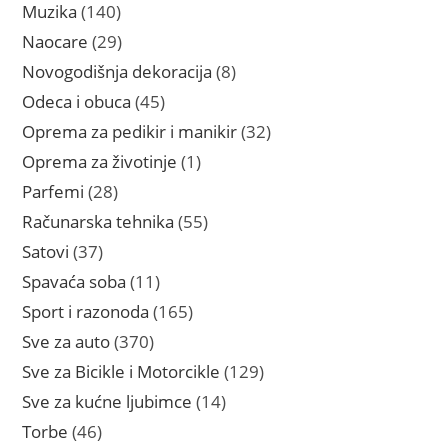
proizvoda
140
Muzika
140
proizvoda
29
Naocare
29
proizvoda
8
Novogodišnja dekoracija
8
proizvoda
45
Odeca i obuca
45
proizvoda
32
Oprema za pedikir i manikir
32
proizvoda
1
Oprema za životinje
1
proizvod
28
Parfemi
28
proizvoda
55
Računarska tehnika
55
proizvoda
37
Satovi
37
proizvoda
11
Spavaća soba
11
proizvoda
165
Sport i razonoda
165
proizvoda
370
Sve za auto
370
proizvoda
129
Sve za Bicikle i Motorcikle
129
proizvoda
14
Sve za kućne ljubimce
14
proizvoda
46
Torbe
46