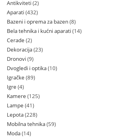
proizvoda
2
Antikviteti
2
proizvoda
432
Aparati
432
proizvoda
8
Bazeni i oprema za bazen
8
proizvoda
14
Bela tehnika i kućni aparati
14
proizvoda
2
Cerade
2
proizvoda
23
Dekoracija
23
proizvoda
9
Dronovi
9
proizvoda
10
Dvogledi i optika
10
proizvoda
89
Igračke
89
proizvoda
4
Igre
4
proizvoda
125
Kamere
125
proizvoda
41
Lampe
41
proizvod
228
Lepota
228
proizvoda
59
Mobilna tehnika
59
proizvoda
14
Moda
14