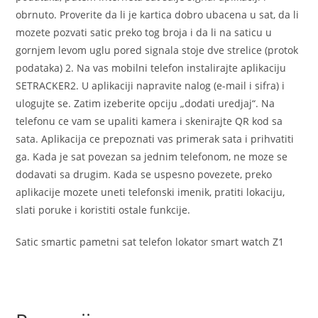
obrnuto. Proverite da li je kartica dobro ubacena u sat, da li
mozete pozvati satic preko tog broja i da li na saticu u
gornjem levom uglu pored signala stoje dve strelice (protok
podataka) 2. Na vas mobilni telefon instalirajte aplikaciju
SETRACKER2. U aplikaciji napravite nalog (e-mail i sifra) i
ulogujte se. Zatim izeberite opciju „dodati uredjaj“. Na
telefonu ce vam se upaliti kamera i skenirajte QR kod sa
sata. Aplikacija ce prepoznati vas primerak sata i prihvatiti
ga. Kada je sat povezan sa jednim telefonom, ne moze se
dodavati sa drugim. Kada se uspesno povezete, preko
aplikacije mozete uneti telefonski imenik, pratiti lokaciju,
slati poruke i koristiti ostale funkcije.
Satic smartic pametni sat telefon lokator smart watch Z1