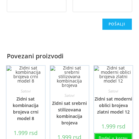
Povezani proizvodi
Satovi
Satovi
Satovi
Zidni sat
Zidni sat moderni
Zidni sat srebrni
kombinacija
oblici brojeva
stilizovana
brojeva crni
zlatni model 12
kombinacija
model 8
brojeva
1.999
rsd
1.999
rsd
1.999
rsd
Dodaj u korpu