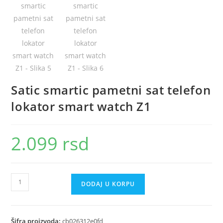
Satic smartic pametni sat telefon
lokator smart watch Z1
2.099
rsd
Satic
DODAJ U KORPU
smartic
pametni
sat
Šifra proizvoda:
cb026312e0fd