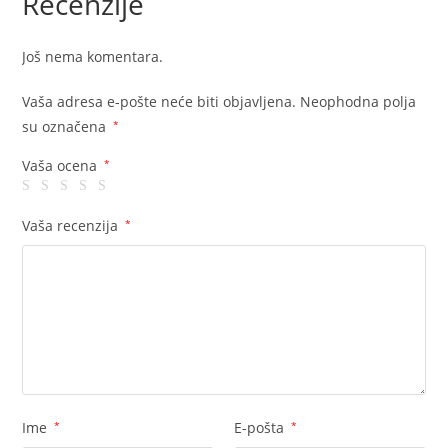
Recenzije
Još nema komentara.
Vaša adresa e-pošte neće biti objavljena.
Neophodna polja
su označena
*
Vaša ocena
*
Vaša recenzija
*
Ime
*
E-pošta
*