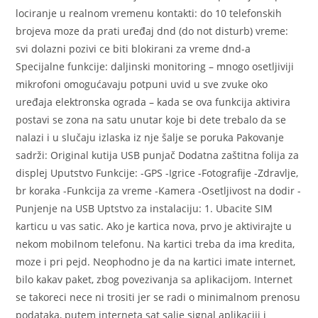
lociranje u realnom vremenu kontakti: do 10 telefonskih
brojeva moze da prati uređaj dnd (do not disturb) vreme:
svi dolazni pozivi ce biti blokirani za vreme dnd-a
Specijalne funkcije: daljinski monitoring – mnogo osetljiviji
mikrofoni omogućavaju potpuni uvid u sve zvuke oko
uređaja elektronska ograda – kada se ova funkcija aktivira
postavi se zona na satu unutar koje bi dete trebalo da se
nalazi i u slučaju izlaska iz nje šalje se poruka Pakovanje
sadrži: Original kutija USB punjač Dodatna zaštitna folija za
displej Uputstvo Funkcije: -GPS -Igrice -Fotografije -Zdravlje,
br koraka -Funkcija za vreme -Kamera -Osetljivost na dodir -
Punjenje na USB Uptstvo za instalaciju: 1. Ubacite SIM
karticu u vas satic. Ako je kartica nova, prvo je aktivirajte u
nekom mobilnom telefonu. Na kartici treba da ima kredita,
moze i pri pejd. Neophodno je da na kartici imate internet,
bilo kakav paket, zbog povezivanja sa aplikacijom. Internet
se takoreci nece ni trositi jer se radi o minimalnom prenosu
podataka, putem interneta sat salje signal aplikaciji i