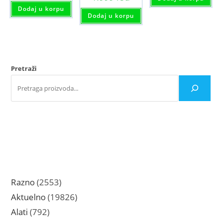
Dodaj u korpu
Dodaj u korpu
Pretraži
2553
Razno
2553
proizvoda
19826
Aktuelno
19826
proizvoda
792
Alati
792