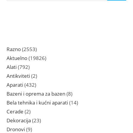
2553
Razno
2553
proizvoda
19826
Aktuelno
19826
proizvoda
792
Alati
792
proizvoda
2
Antikviteti
2
proizvoda
432
Aparati
432
proizvoda
8
Bazeni i oprema za bazen
8
proizvoda
14
Bela tehnika i kućni aparati
14
proizvoda
2
Cerade
2
proizvoda
23
Dekoracija
23
proizvoda
9
Dronovi
9