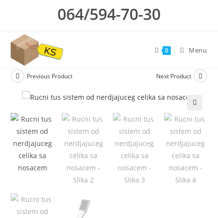
Skip
064/594-70-30
to
content
Menu
0
Previous Product
Next Product
🔍