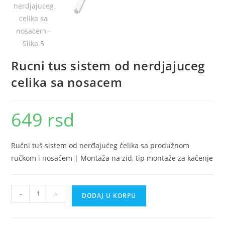
Rucni tus sistem od nerdjajuceg
celika sa nosacem
649
rsd
Ručni tuš sistem od nerđajućeg čelika sa produžnom
ručkom i nosačem | Montaža na zid, tip montaže za kačenje
Rucni
-
+
DODAJ U KORPU
tus
sistem