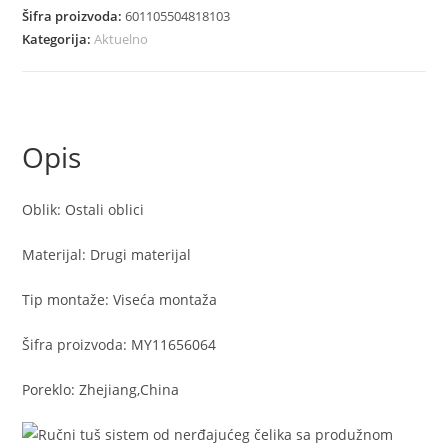
od
Šifra proizvoda:
601105504818103
nerdjajuceg
Kategorija:
Aktuelno
celika
sa
nosacem
količina
Opis
Oblik: Ostali oblici
Materijal: Drugi materijal
Tip montaže: Viseća montaža
Šifra proizvoda: MY11656064
Poreklo: Zhejiang,China