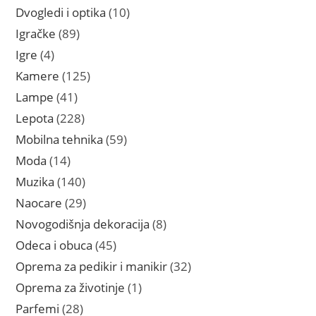
proizvoda
10
Dvogledi i optika
10
proizvoda
89
Igračke
89
proizvoda
4
Igre
4
proizvoda
125
Kamere
125
proizvoda
41
Lampe
41
proizvod
228
Lepota
228
proizvoda
59
Mobilna tehnika
59
proizvoda
14
Moda
14
proizvoda
140
Muzika
140
proizvoda
29
Naocare
29
proizvoda
8
Novogodišnja dekoracija
8
proizvoda
45
Odeca i obuca
45
proizvoda
32
Oprema za pedikir i manikir
32
proizvoda
1
Oprema za životinje
1
proizvod
28
Parfemi
28