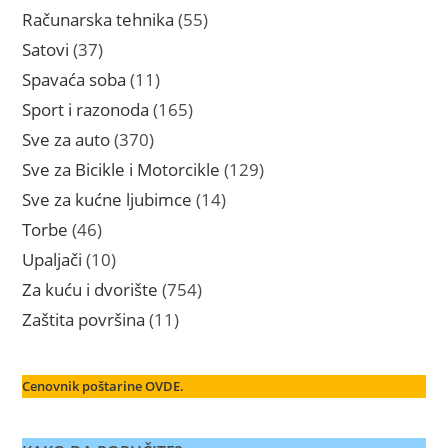
proizvoda
55
Računarska tehnika
55
proizvoda
37
Satovi
37
proizvoda
11
Spavaća soba
11
proizvoda
165
Sport i razonoda
165
proizvoda
370
Sve za auto
370
proizvoda
129
Sve za Bicikle i Motorcikle
129
proizvoda
14
Sve za kućne ljubimce
14
proizvoda
46
Torbe
46
proizvoda
10
Upaljači
10
proizvoda
754
Za kuću i dvorište
754
proizvoda
11
Zaštita površina
11
proizvoda
Cenovnik poštarine OVDE.