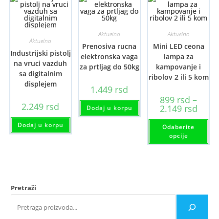
Aktuelno
Aktuelno
Aktuelno
Prenosiva rucna
Mini LED ceona
Industrijski pistolj
elektronska vaga
lampa za
na vruci vazduh
za prtljag do 50kg
kampovanje i
sa digitalnim
ribolov 2 ili 5 kom
displejem
1.449
rsd
899
rsd
–
2.249
rsd
Raspo
2.149
rsd
Dodaj u korpu
cena:
od
Ov
Dodaj u korpu
Odaberite
899 rs
pr
do
im
opcije
2.149 
viš
var
Opc
mo
bit
iz
na
Pretraži
str
pro