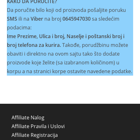
KAKO DA PORUČITE?
Da poručite bilo koji od proizvoda pošaljite poruku
SMS
ili na
Viber
na broj
0645947030
sa sledećim
podacima:
Ime Prezime, Ulica i broj, Naselje i poštanski broj i
broj telefona za kurira.
Takođe, porudžbinu možete
obaviti i direktno na ovom sajtu tako što dodate
proizvode koje želite (sa izabranom količinom) u
korpu a na stranici korpe ostavite navedene podatke.
Affiliate Nalog
Affiliate Pravila i Uslovi
Affiliate Registracija