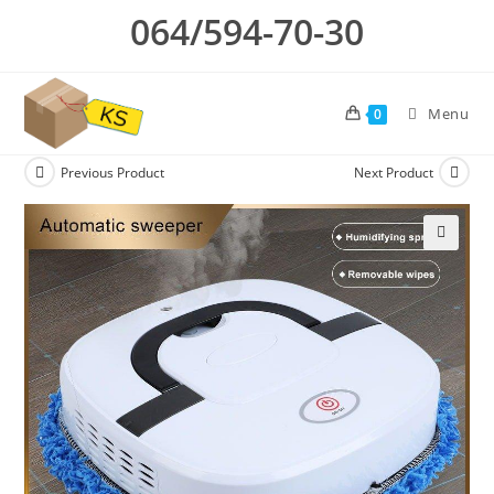
Skip
064/594-70-30
to
content
Menu
0
Previous Product
Next Product
🔍