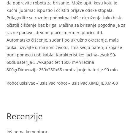
da popravite robota za brisanje. Može upiti kosu koju je
kućni ljubimac ispustio i očistiti prljave otiske stopala.
Prilagodite se raznim podovima i više okruženja kako biste
očistili čišćenje bez briga. Mašina za brisanje pogodna je za
razne podove, drvene ploče, mermer, pločice itd.
Automatsko čišćenje, sudar i polukružno okretanje, mala
buka, uživajte u mirnom životu. Ima svoju bateriju koja se
puni pomocu usb kabla. Karakteristike: Jacina- zvuk 50-
60dBBaterija 3,7VKapacitet 1500 mAhTezina
800grDimenzije 250x250x65 mmtrajanje baterije 90 min
Robot usisivac – usisivac robot – usisivac XIMEIJIE XM-08
Recenzije
Još nema komentara.