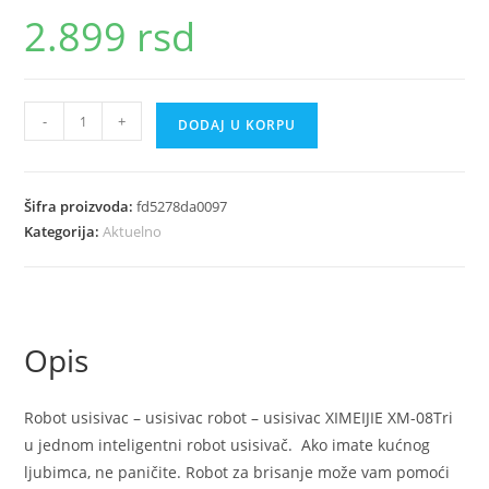
2.899
rsd
Robot
-
+
DODAJ U KORPU
usisivac
XIMEIJIE
XM
Šifra proizvoda:
fd5278da0097
08
Kategorija:
Aktuelno
količina
Opis
Robot usisivac – usisivac robot – usisivac XIMEIJIE XM-08Tri
u jednom inteligentni robot usisivač. Ako imate kućnog
ljubimca, ne paničite. Robot za brisanje može vam pomoći