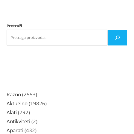
varijanti.
Opcije
Opcije
mogu
mogu
biti
biti
izabrane
izabrane
na
na
stranici
Pretraži
stranici
proizvoda.
proizvoda.
2553
Razno
2553
proizvoda
19826
Aktuelno
19826
proizvoda
792
Alati
792
proizvoda
2
Antikviteti
2
proizvoda
432
Aparati
432