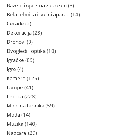
proizvoda
8
Bazeni i oprema za bazen
8
proizvoda
14
Bela tehnika i kućni aparati
14
proizvoda
2
Cerade
2
proizvoda
23
Dekoracija
23
proizvoda
9
Dronovi
9
proizvoda
10
Dvogledi i optika
10
proizvoda
89
Igračke
89
proizvoda
4
Igre
4
proizvoda
125
Kamere
125
proizvoda
41
Lampe
41
proizvod
228
Lepota
228
proizvoda
59
Mobilna tehnika
59
proizvoda
14
Moda
14
proizvoda
140
Muzika
140
proizvoda
29
Naocare
29