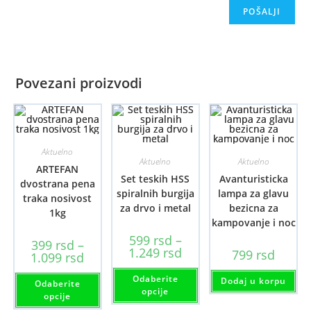
Povezani proizvodi
Aktuelno
Aktuelno
Aktuelno
ARTEFAN
Set teskih HSS
Avanturisticka
dvostrana pena
spiralnih burgija
lampa za glavu
traka nosivost
za drvo i metal
bezicna za
1kg
kampovanje i noc
599
rsd
–
399
rsd
–
Raspon
1.249
rsd
799
rsd
Raspon
1.099
rsd
cena:
cena:
od
Ovaj
od
Ovaj
Odaberite
599 rsd
proizvod
Dodaj u korpu
Odaberite
399 rsd
proizvod
do
ima
opcije
do
ima
opcije
1.249 rsd
više
1.099 rsd
više
varijanti.