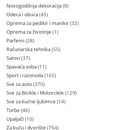
proizvoda
8
Novogodišnja dekoracija
8
proizvoda
45
Odeca i obuca
45
proizvoda
32
Oprema za pedikir i manikir
32
proizvoda
1
Oprema za životinje
1
proizvod
28
Parfemi
28
proizvoda
55
Računarska tehnika
55
proizvoda
37
Satovi
37
proizvoda
11
Spavaća soba
11
proizvoda
165
Sport i razonoda
165
proizvoda
370
Sve za auto
370
proizvoda
129
Sve za Bicikle i Motorcikle
129
proizvoda
14
Sve za kućne ljubimce
14
proizvoda
46
Torbe
46
proizvoda
10
Upaljači
10
proizvoda
754
Za kuću i dvorište
754