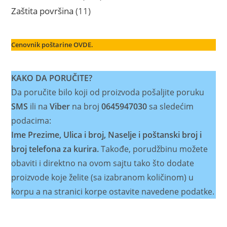
proizvoda
11
Zaštita površina
11
proizvoda
Cenovnik poštarine OVDE.
KAKO DA PORUČITE?
Da poručite bilo koji od proizvoda pošaljite poruku
SMS
ili na
Viber
na broj
0645947030
sa sledećim
podacima:
Ime Prezime, Ulica i broj, Naselje i poštanski broj i
broj telefona za kurira.
Takođe, porudžbinu možete
obaviti i direktno na ovom sajtu tako što dodate
proizvode koje želite (sa izabranom količinom) u
korpu a na stranici korpe ostavite navedene podatke.