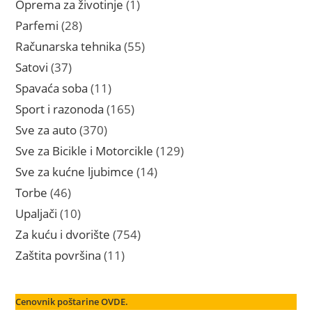
1
Oprema za životinje
1
proizvod
28
Parfemi
28
proizvoda
55
Računarska tehnika
55
proizvoda
37
Satovi
37
proizvoda
11
Spavaća soba
11
proizvoda
165
Sport i razonoda
165
proizvoda
370
Sve za auto
370
proizvoda
129
Sve za Bicikle i Motorcikle
129
proizvoda
14
Sve za kućne ljubimce
14
proizvoda
46
Torbe
46
proizvoda
10
Upaljači
10
proizvoda
754
Za kuću i dvorište
754
proizvoda
11
Zaštita površina
11
proizvoda
Cenovnik poštarine OVDE.