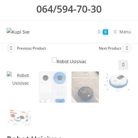
Skip
064/594-70-30
to
content
Menu
0
Previous Product
Next Product
🔍