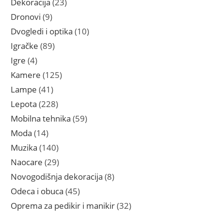
23
Dekoracija
23
proizvoda
9
Dronovi
9
proizvoda
10
Dvogledi i optika
10
proizvoda
89
Igračke
89
proizvoda
4
Igre
4
proizvoda
125
Kamere
125
proizvoda
41
Lampe
41
proizvod
228
Lepota
228
proizvoda
59
Mobilna tehnika
59
proizvoda
14
Moda
14
proizvoda
140
Muzika
140
proizvoda
29
Naocare
29
proizvoda
8
Novogodišnja dekoracija
8
proizvoda
45
Odeca i obuca
45
proizvoda
32
Oprema za pedikir i manikir
32
proizvoda