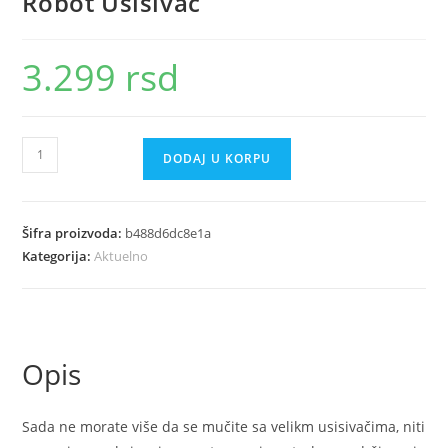
Robot Usisivac
3.299
rsd
Robot
DODAJ U KORPU
Usisivac
količina
Šifra proizvoda:
b488d6dc8e1a
Kategorija:
Aktuelno
Opis
Sada ne morate više da se mučite sa velikm usisivačima, niti