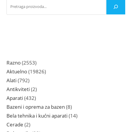
2553
Razno
2553
proizvoda
19826
Aktuelno
19826
proizvoda
792
Alati
792
proizvoda
2
Antikviteti
2
proizvoda
432
Aparati
432
proizvoda
8
Bazeni i oprema za bazen
8
proizvoda
14
Bela tehnika i kućni aparati
14
proizvoda
2
Cerade
2
proizvoda