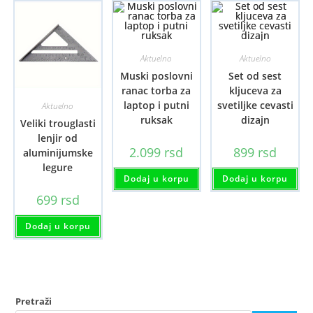
Aktuelno
Aktuelno
Muski poslovni
Set od sest
ranac torba za
kljuceva za
laptop i putni
svetiljke cevasti
Aktuelno
ruksak
dizajn
Veliki trouglasti
lenjir od
2.099
rsd
899
rsd
aluminijumske
legure
Dodaj u korpu
Dodaj u korpu
699
rsd
Dodaj u korpu
Pretraži