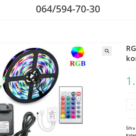
064/594-70-30
RG
ko
1
RGB
-
led
trak
i
Šifra
dalji
Kateg