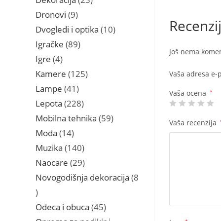
proizvoda
9
Dronovi
9
Recenzi
proizvoda
10
Dvogledi i optika
10
proizvoda
89
Igračke
89
Još nema komen
proizvoda
4
Igre
4
proizvoda
125
Kamere
125
Vaša adresa e-p
proizvoda
41
Lampe
41
Vaša ocena
*
proizvod
228
Lepota
228
proizvoda
59
Mobilna tehnika
59
Vaša recenzija
proizvoda
14
Moda
14
proizvoda
140
Muzika
140
proizvoda
29
Naocare
29
proizvoda
Novogodišnja dekoracija
8
8
proizvoda
45
Odeca i obuca
45
proizvoda