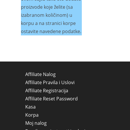
proizvode koje želite (sa
izabranom količinom) u
korpu a na stranici korpe
ostavite navedene podatke.
Affiliate Nalog
Affiliate Pravila i Uslovi
Affiliate Registracija
Affiliate Reset Password
Kasa
Korpa
Moj nalog