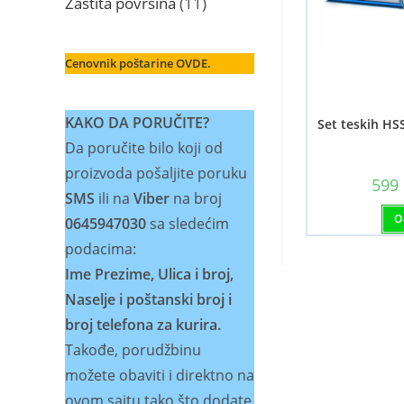
11
Zaštita površina
11
proizvoda
Cenovnik poštarine OVDE.
KAKO DA PORUČITE?
Set teskih HSS
Da poručite bilo koji od
proizvoda pošaljite poruku
599
SMS
ili na
Viber
na broj
O
0645947030
sa sledećim
podacima:
Ime Prezime, Ulica i broj,
Naselje i poštanski broj i
broj telefona za kurira.
Takođe, porudžbinu
možete obaviti i direktno na
ovom sajtu tako što dodate