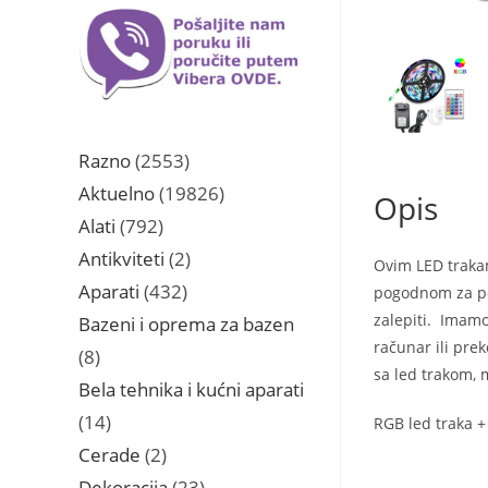
2553
Razno
2553
proizvoda
19826
Aktuelno
19826
Opis
proizvoda
792
Alati
792
proizvoda
2
Antikviteti
2
Ovim LED trakam
proizvoda
432
Aparati
432
pogodnom za pos
proizvoda
zalepiti. Imamo
Bazeni i oprema za bazen
računar ili prek
8
8
sa led trakom, m
proizvoda
Bela tehnika i kućni aparati
14
14
RGB led traka + 
proizvoda
2
Cerade
2
proizvoda
23
Dekoracija
23