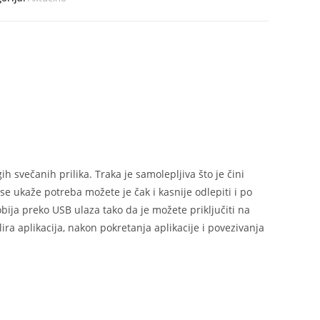
roler
ina
svečanih prilika. Traka je samolepljiva što je čini
e ukaže potreba možete je čak i kasnije odlepiti i po
ija preko USB ulaza tako da je možete priključiti na
ira aplikacija, nakon pokretanja aplikacije i povezivanja