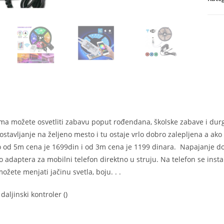
kont
količ
a možete osvetliti zabavu poput rođendana, školske zabave i durgih 
tavljanje na željeno mesto i tu ostaje vrlo dobro zalepljena a ako s
 od 5m cena je 1699din i od 3m cena je 1199 dinara. Napajanje dob
o adaptera za mobilni telefon direktno u struju. Na telefon se instal
ožete menjati jačinu svetla, boju. . .
daljinski kontroler ()