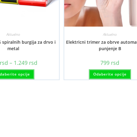
Aktuelno
Aktuelno
 spiralnih burgija za drvo i
Elektricni trimer za obrve automa
metal
punjenje B
Raspon
rsd
–
1.249
rsd
799
rsd
cena:
od
Ovaj
Ov
daberite opcije
599 rsd
Odaberite opcije
proizvod
pr
do
ima
im
1.249 rsd
više
viš
varijanti.
var
Opcije
Op
mogu
mo
biti
bit
izabrane
iz
na
na
stranici
str
proizvoda.
pr