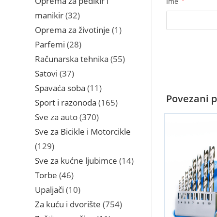
Oprema za pedikir i
Ime
*
32
manikir
32
proizvoda
1
Oprema za životinje
1
proizvod
28
Parfemi
28
proizvoda
55
Računarska tehnika
55
proizvoda
37
Satovi
37
proizvoda
11
Spavaća soba
11
Povezani p
proizvoda
165
Sport i razonoda
165
proizvoda
370
Sve za auto
370
proizvoda
Sve za Bicikle i Motorcikle
129
129
proizvoda
14
Sve za kućne ljubimce
14
proizvoda
46
Torbe
46
proizvoda
10
Upaljači
10
proizvoda
754
Za kuću i dvorište
754
proizvoda