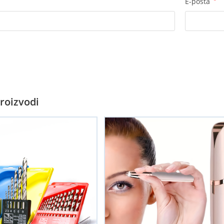
E-pošta
*
roizvodi