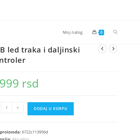
Toggle
Moj nalog
0
B led traka i daljinski
website
ntroler
search
.999
rsd
+
DODAJ U KORPU
a
 proizvoda:
6722c113956d
nski
orija:
Aktuelno