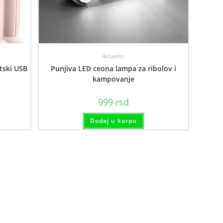
Aktuelno
tski USB
Punjiva LED ceona lampa za ribolov i
kampovanje
999
rsd
aj
Dodaj u korpu
oizvod
a
e
ijanti.
cije
gu
i
abrane
anici
oizvoda.