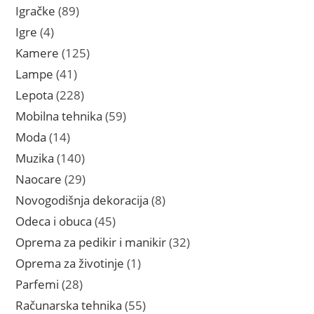
proizvoda
89
Igračke
89
proizvoda
4
Igre
4
proizvoda
125
Kamere
125
proizvoda
41
Lampe
41
proizvod
228
Lepota
228
proizvoda
59
Mobilna tehnika
59
proizvoda
14
Moda
14
proizvoda
140
Muzika
140
proizvoda
29
Naocare
29
proizvoda
8
Novogodišnja dekoracija
8
proizvoda
45
Odeca i obuca
45
proizvoda
32
Oprema za pedikir i manikir
32
proizvoda
1
Oprema za životinje
1
proizvod
28
Parfemi
28
proizvoda
55
Računarska tehnika
55