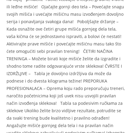
ili leđne mišiće! Ojačajte gornji deo tela – Povećajte snagu
svojih mišića i uvećajte mišićnu masu izvođenjem dovoljno
serija i ponavljanja svakoga dana! Poboljšajte držanje –
Kada osnažite ove četiri grupe mišića gornjeg dela tela,
vaša kičma će se jednostavno ispraviti, a bolovi će nestati!
Aktivirajte prave mišiće i povećajte mišićnu masu tako što
ćete omogućiti sebi pravilan trening! ČETIRI NAČINA
TRENINGA – Možete birati koje mišiće želite da izgradite i
shodno tome radite odgovarajuće vrste sklekova! ČVRSTE I
IZDRŽLJIVE – Tabla je dovoljno izdržljiva da može da
podnese i do dvesta kilograma težine! PREPORUKA
PROFESIONALACA – Oprema koju rado preporučuju treneri,
naročito početnicima koji još uvek nisu usvojili pravilan
način izvođenja sklekova! Tabla sa podesivim ručkama za
sklekove Ukoliko želite brzo vidljive rezultate, potrudite se
da svaki trening bude kvalitetno i pravilno odrađen!
Angažujte mišiće gornjeg dela tela i na pravilan način
uradite sklekove zahvaljujući podesivim ručkama! Izbegnite