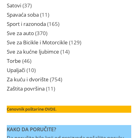
proizvoda
37
Satovi
37
proizvoda
11
Spavaća soba
11
proizvoda
165
Sport i razonoda
165
proizvoda
370
Sve za auto
370
proizvoda
129
Sve za Bicikle i Motorcikle
129
proizvoda
14
Sve za kućne ljubimce
14
proizvoda
46
Torbe
46
proizvoda
10
Upaljači
10
proizvoda
754
Za kuću i dvorište
754
proizvoda
11
Zaštita površina
11
proizvoda
Cenovnik poštarine OVDE.
KAKO DA PORUČITE?
Da poručite bilo koji od proizvoda pošaljite poruku