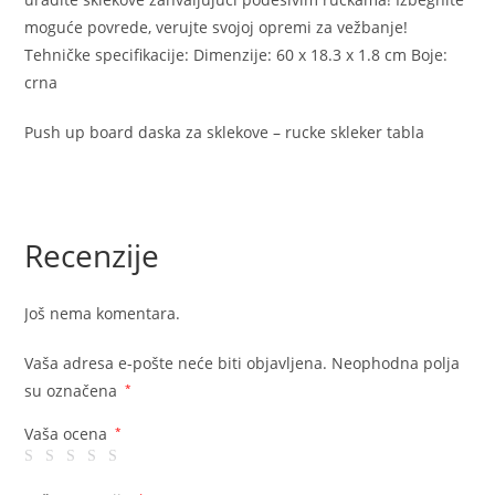
moguće povrede, verujte svojoj opremi za vežbanje!
Tehničke specifikacije: Dimenzije: 60 x 18.3 x 1.8 cm Boje:
crna
Push up board daska za sklekove – rucke skleker tabla
Recenzije
Još nema komentara.
Vaša adresa e-pošte neće biti objavljena.
Neophodna polja
su označena
*
Vaša ocena
*