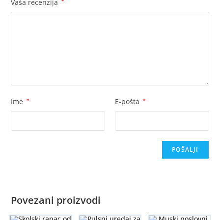
Vaša recenzija
*
Ime
*
E-pošta
*
Povezani proizvodi