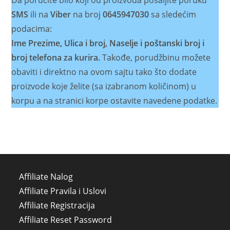
SMS
ili na
Viber
na broj
0645947030
sa sledećim
podacima:
Ime Prezime, Ulica i broj, Naselje i poštanski broj i
broj telefona za kurira.
Takođe, porudžbinu možete
obaviti i direktno na ovom sajtu tako što dodate
proizvode koje želite (sa izabranom količinom) u
korpu a na stranici korpe ostavite navedene podatke.
Affiliate Nalog
Affiliate Pravila i Uslovi
Affiliate Registracija
Affiliate Reset Password