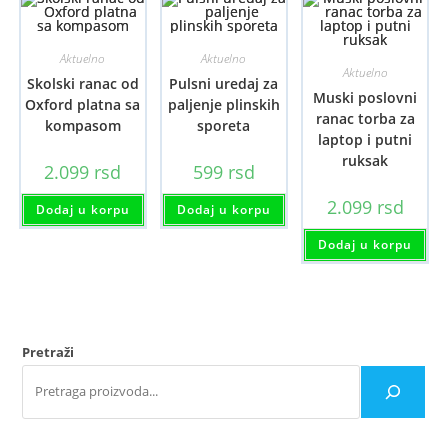
Aktuelno
Aktuelno
Aktuelno
Skolski ranac od
Pulsni uredaj za
Muski poslovni
Oxford platna sa
paljenje plinskih
ranac torba za
kompasom
sporeta
laptop i putni
ruksak
2.099
rsd
599
rsd
2.099
rsd
Dodaj u korpu
Dodaj u korpu
Dodaj u korpu
Pretraži