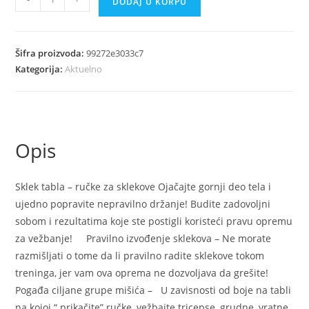
DODAJ U KORPU
up
board
daska
Šifra proizvoda:
99272e3033c7
za
Kategorija:
Aktuelno
sklekove
rucke
skleker
tabla
Opis
količina
Sklek tabla – ručke za sklekove Ojačajte gornji deo tela i
ujedno popravite nepravilno držanje! Budite zadovoljni
sobom i rezultatima koje ste postigli koristeći pravu opremu
za vežbanje! Pravilno izvođenje sklekova – Ne morate
razmišljati o tome da li pravilno radite sklekove tokom
treninga, jer vam ova oprema ne dozvoljava da grešite!
Pogađa ciljane grupe mišića – U zavisnosti od boje na tabli
na kojoj “ prikačite” ručke, vežbajte tricepse, grudne, vratne