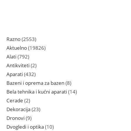
2553
Razno
2553
proizvoda
19826
Aktuelno
19826
proizvoda
792
Alati
792
proizvoda
2
Antikviteti
2
proizvoda
432
Aparati
432
proizvoda
8
Bazeni i oprema za bazen
8
proizvoda
14
Bela tehnika i kućni aparati
14
proizvoda
2
Cerade
2
proizvoda
23
Dekoracija
23
proizvoda
9
Dronovi
9
proizvoda
10
Dvogledi i optika
10