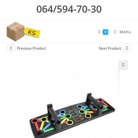
Skip
064/594-70-30
to
content
Menu
0
Previous Product
Next Product
🔍