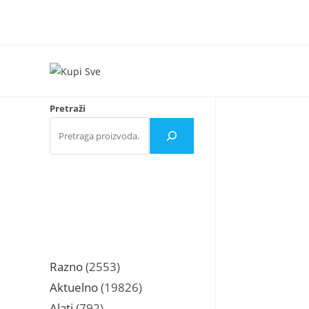
Skip
to
content
Pretraži
2553
Razno
2553
proizvoda
19826
Aktuelno
19826
proizvoda
792
Alati
792