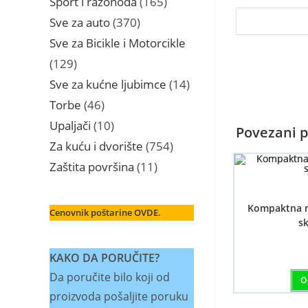
Sport i razonoda
165
proizvoda
370
Sve za auto
370
proizvoda
Sve za Bicikle i Motorcikle
129
129
proizvoda
14
Sve za kućne ljubimce
14
proizvoda
46
Torbe
46
proizvoda
10
Upaljači
10
Povezani p
proizvoda
754
Za kuću i dvorište
754
proizvoda
11
Zaštita površina
11
proizvoda
Kompaktna m
Cenovnik poštarine OVDE.
s
KAKO DA PORUČITE?
Da poručite bilo koji od
O
proizvoda pošaljite poruku