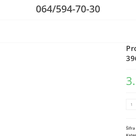
064/594-70-30
Pr
39
3
Proje
i
ovlaz
vazd
Šifra
A
Kateg