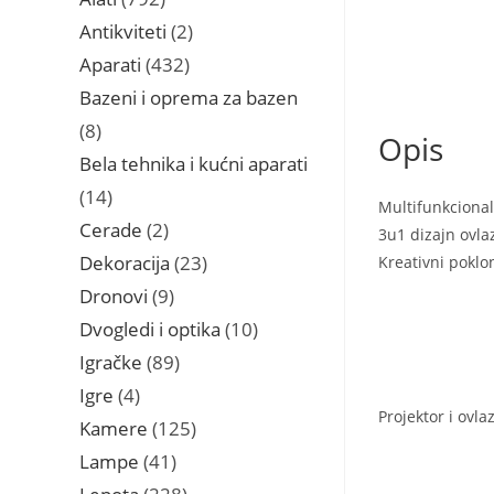
proizvoda
2
Antikviteti
2
proizvoda
432
Aparati
432
proizvoda
Bazeni i oprema za bazen
8
8
Opis
proizvoda
Bela tehnika i kućni aparati
14
14
Multifunkcional
proizvoda
2
Cerade
2
3u1 dizajn ovla
proizvoda
23
Dekoracija
23
Kreativni poklo
proizvoda
9
Dronovi
9
proizvoda
10
Dvogledi i optika
10
proizvoda
89
Igračke
89
proizvoda
4
Igre
4
Projektor i ovl
proizvoda
125
Kamere
125
proizvoda
41
Lampe
41
proizvod
228