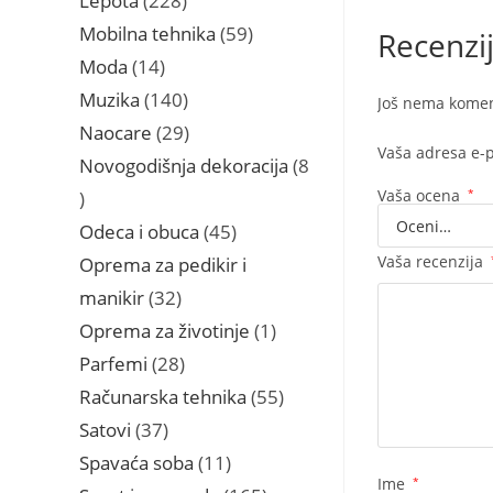
Lepota
228
proizvoda
59
Mobilna tehnika
59
Recenzi
proizvoda
14
Moda
14
proizvoda
140
Muzika
140
Još nema komen
proizvoda
29
Naocare
29
Vaša adresa e-p
proizvoda
Novogodišnja dekoracija
8
8
Vaša ocena
*
proizvoda
45
Odeca i obuca
45
proizvoda
Vaša recenzija
Oprema za pedikir i
32
manikir
32
proizvoda
1
Oprema za životinje
1
proizvod
28
Parfemi
28
proizvoda
55
Računarska tehnika
55
proizvoda
37
Satovi
37
proizvoda
11
Spavaća soba
11
Ime
*
proizvoda
165