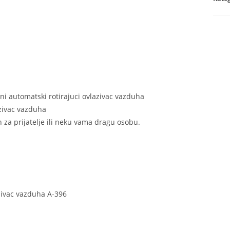
396
količ
ni automatski rotirajuci ovlazivac vazduha
zivac vazduha
n za prijatelje ili neku vama dragu osobu.
azivac vazduha A-396