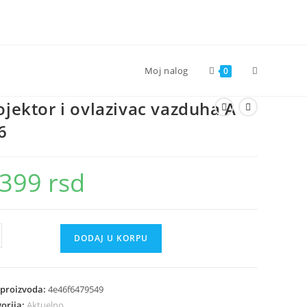
Toggle
Moj nalog
0
ojektor i ovlazivac vazduha A
website
6
search
.399
rsd
ktor
DODAJ U KORPU
ivac
uha
 proizvoda:
4e46f6479549
orija:
Aktuelno