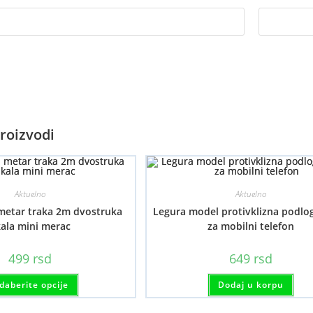
roizvodi
Aktuelno
Aktuelno
etar traka 2m dvostruka
Legura model protivklizna podlo
kala mini merac
za mobilni telefon
499
rsd
649
rsd
Ovaj
daberite opcije
Dodaj u korpu
proizvod
ima
više