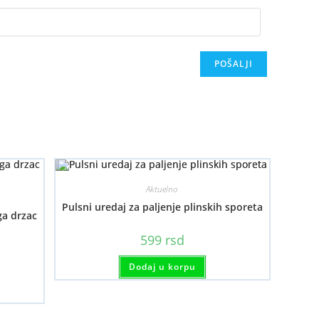
Aktuelno
Pulsni uredaj za paljenje plinskih sporeta
ga drzac
599
rsd
Dodaj u korpu