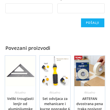
Povezani proizvodi
Aktuelno
Aktuelno
Aktuelno
Veliki trouglasti
Set odvijaca za
ARTEFAN
lenjir od
mehanicare i
dvostrana pena
aluminijumske
kucne popravke 6
traka nosivost