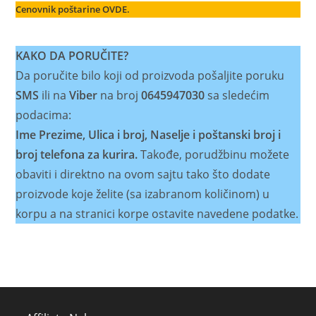
Cenovnik poštarine OVDE.
KAKO DA PORUČITE?
Da poručite bilo koji od proizvoda pošaljite poruku
SMS
ili na
Viber
na broj
0645947030
sa sledećim
podacima:
Ime Prezime, Ulica i broj, Naselje i poštanski broj i
broj telefona za kurira.
Takođe, porudžbinu možete
obaviti i direktno na ovom sajtu tako što dodate
proizvode koje želite (sa izabranom količinom) u
korpu a na stranici korpe ostavite navedene podatke.