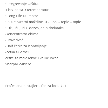
• Pregrevanje zaštita.
1 brzina sa 3 tetemperatur
• Long Life DC motor
• 360 ° okretni moždine .0 – Cool – toplo – tople
• Uključujući 6 dozvoljenih dodataka
-koncentrator obima
-utovarivač
-Half četka za ispravljanje
-četka GGemei
četke za male lokne i velike lokne
Sharpai vviklero
Profesionalni stajler – fen za kosu 7u1