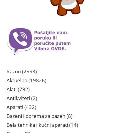
2553
Razno
2553
proizvoda
19826
Aktuelno
19826
proizvoda
792
Alati
792
proizvoda
2
Antikviteti
2
proizvoda
432
Aparati
432
proizvoda
8
Bazeni i oprema za bazen
8
proizvoda
14
Bela tehnika i kućni aparati
14
proizvoda
2