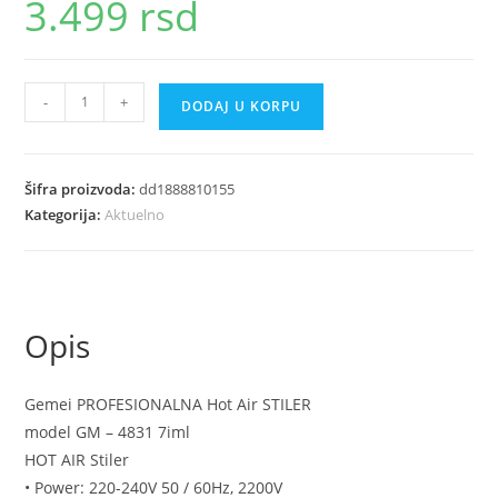
3.499
rsd
Profesionalni
-
+
DODAJ U KORPU
stajler
fen
za
Šifra proizvoda:
dd1888810155
kosu
Kategorija:
Aktuelno
7u1
količina
Opis
Gemei PROFESIONALNA Hot Air STILER
model GM – 4831 7iml
HOT AIR Stiler
• Power: 220-240V 50 / 60Hz, 2200V