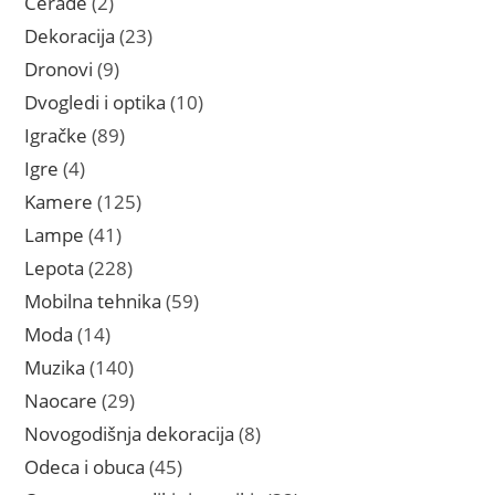
Cerade
2
proizvoda
23
Dekoracija
23
proizvoda
9
Dronovi
9
proizvoda
10
Dvogledi i optika
10
proizvoda
89
Igračke
89
proizvoda
4
Igre
4
proizvoda
125
Kamere
125
proizvoda
41
Lampe
41
proizvod
228
Lepota
228
proizvoda
59
Mobilna tehnika
59
proizvoda
14
Moda
14
proizvoda
140
Muzika
140
proizvoda
29
Naocare
29
proizvoda
8
Novogodišnja dekoracija
8
proizvoda
45
Odeca i obuca
45
proizvoda