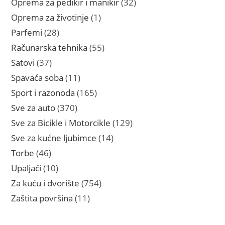
32
Oprema za pedikir i manikir
32
proizvoda
1
Oprema za životinje
1
proizvod
28
Parfemi
28
proizvoda
55
Računarska tehnika
55
proizvoda
37
Satovi
37
proizvoda
11
Spavaća soba
11
proizvoda
165
Sport i razonoda
165
proizvoda
370
Sve za auto
370
proizvoda
129
Sve za Bicikle i Motorcikle
129
proizvoda
14
Sve za kućne ljubimce
14
proizvoda
46
Torbe
46
proizvoda
10
Upaljači
10
proizvoda
754
Za kuću i dvorište
754
proizvoda
11
Zaštita površina
11
proizvoda