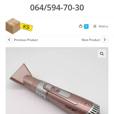
Skip
064/594-70-30
to
content
Menu
0
Previous Product
Next Product