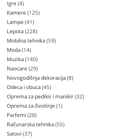
proizvoda
4
Igre
4
proizvoda
125
Kamere
125
proizvoda
41
Lampe
41
proizvod
228
Lepota
228
proizvoda
59
Mobilna tehnika
59
proizvoda
14
Moda
14
proizvoda
140
Muzika
140
proizvoda
29
Naocare
29
proizvoda
8
Novogodišnja dekoracija
8
proizvoda
45
Odeca i obuca
45
proizvoda
32
Oprema za pedikir i manikir
32
proizvoda
1
Oprema za životinje
1
proizvod
28
Parfemi
28
proizvoda
55
Računarska tehnika
55
proizvoda
37
Satovi
37