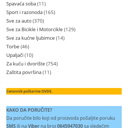
proizvoda
11
Spavaća soba
11
proizvoda
165
Sport i razonoda
165
proizvoda
370
Sve za auto
370
proizvoda
129
Sve za Bicikle i Motorcikle
129
proizvoda
14
Sve za kućne ljubimce
14
proizvoda
46
Torbe
46
proizvoda
10
Upaljači
10
proizvoda
754
Za kuću i dvorište
754
proizvoda
11
Zaštita površina
11
proizvoda
Cenovnik poštarine OVDE.
KAKO DA PORUČITE?
Da poručite bilo koji od proizvoda pošaljite poruku
SMS
ili na
Viber
na broj
0645947030
sa sledećim