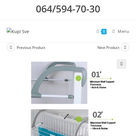
Skip
064/594-70-30
to
content
Menu
0
Previous Product
Next Product
🔍