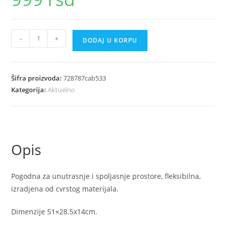
Prenosna
-
+
DODAJ U KORPU
susilica
za
ves
Šifra proizvoda:
728787cab533
količina
Kategorija:
Aktuelno
Opis
Pogodna za unutrasnje i spoljasnje prostore, fleksibilna,
izradjena od cvrstog materijala.
Dimenzije 51×28.5x14cm.