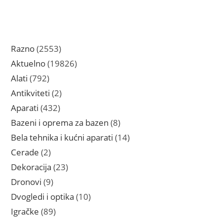
2553
Razno
2553
proizvoda
19826
Aktuelno
19826
proizvoda
792
Alati
792
proizvoda
2
Antikviteti
2
proizvoda
432
Aparati
432
proizvoda
8
Bazeni i oprema za bazen
8
proizvoda
14
Bela tehnika i kućni aparati
14
proizvoda
2
Cerade
2
proizvoda
23
Dekoracija
23
proizvoda
9
Dronovi
9
proizvoda
10
Dvogledi i optika
10
proizvoda
89
Igračke
89