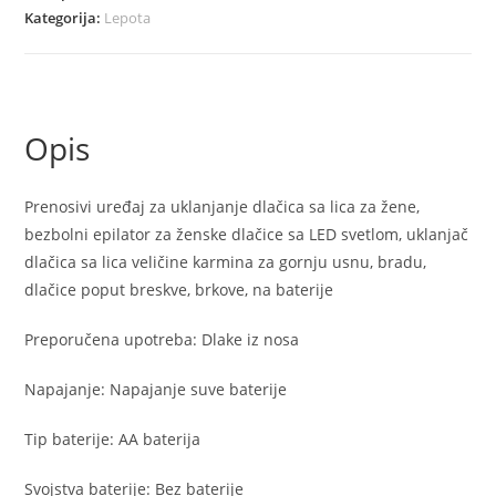
dlacica
Kategorija:
Lepota
sa
lica
za
zene
Opis
količina
Prenosivi uređaj za uklanjanje dlačica sa lica za žene,
bezbolni epilator za ženske dlačice sa LED svetlom, uklanjač
dlačica sa lica veličine karmina za gornju usnu, bradu,
dlačice poput breskve, brkove, na baterije
Preporučena upotreba: Dlake iz nosa
Napajanje: Napajanje suve baterije
Tip baterije: AA baterija
Svojstva baterije: Bez baterije