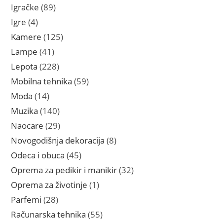
proizvoda
89
Igračke
89
proizvoda
4
Igre
4
proizvoda
125
Kamere
125
proizvoda
41
Lampe
41
proizvod
228
Lepota
228
proizvoda
59
Mobilna tehnika
59
proizvoda
14
Moda
14
proizvoda
140
Muzika
140
proizvoda
29
Naocare
29
proizvoda
8
Novogodišnja dekoracija
8
proizvoda
45
Odeca i obuca
45
proizvoda
32
Oprema za pedikir i manikir
32
proizvoda
1
Oprema za životinje
1
proizvod
28
Parfemi
28
proizvoda
55
Računarska tehnika
55