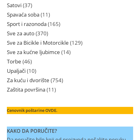
proizvoda
37
Satovi
37
proizvoda
11
Spavaća soba
11
proizvoda
165
Sport i razonoda
165
proizvoda
370
Sve za auto
370
proizvoda
129
Sve za Bicikle i Motorcikle
129
proizvoda
14
Sve za kućne ljubimce
14
proizvoda
46
Torbe
46
proizvoda
10
Upaljači
10
proizvoda
754
Za kuću i dvorište
754
proizvoda
11
Zaštita površina
11
proizvoda
Cenovnik poštarine OVDE.
KAKO DA PORUČITE?
Da poručite bilo koji od proizvoda pošaljite poruku