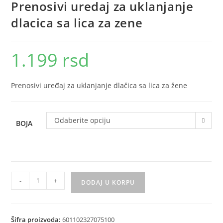
Prenosivi uredaj za uklanjanje
dlacica sa lica za zene
1.199
rsd
Prenosivi uređaj za uklanjanje dlačica sa lica za žene
Odaberite opciju
BOJA
Prenosivi
-
+
DODAJ U KORPU
uredaj
za
uklanjanje
Šifra proizvoda:
601102327075100