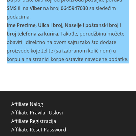
SMS
ili na
Viber
na broj
0645947030
sa sledećim
podacima:
Ime Prezime, Ulica i broj, Naselje i poštanski broj i
broj telefona za kurira.
Takođe, porudžbinu možete
obaviti i direktno na ovom sajtu tako što dodate
proizvode koje želite (sa izabranom količinom) u
korpu a na stranici korpe ostavite navedene podatke.
Affiliate Nalog
Affiliate Pravila i Uslovi
Affiliate Registracija
Affiliate Reset Password