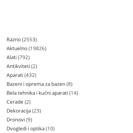
2553
Razno
2553
proizvoda
19826
Aktuelno
19826
proizvoda
792
Alati
792
proizvoda
2
Antikviteti
2
proizvoda
432
Aparati
432
proizvoda
8
Bazeni i oprema za bazen
8
proizvoda
14
Bela tehnika i kućni aparati
14
proizvoda
2
Cerade
2
proizvoda
23
Dekoracija
23
proizvoda
9
Dronovi
9
proizvoda
10
Dvogledi i optika
10